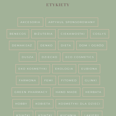
ETYKIETY
AKCESORIA
ARTYKUŁ SPONSOROWANY
BENECOS
BIŻUTERIA
CIEKAWOSTKI
COSLYS
DEMAKIJAŻ
DENKO
DIETA
DOM I OGRÓD
DUSZA
DZIECKO
ECO COSMETICS
EKO KOSMETYKI
EKOLOGIA
EUBIONA
FARMONA
FEMI
FITOMED
GLINKI
GREEN PHARMACY
HAND MADE
HERBATA
HOBBY
KOBIETA
KOSMETYKI DLA DZIECI
KSIAŻKI
KSIĄŻKI
KUCHNIA
LAKIERY