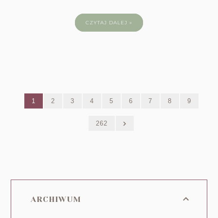
CZYTAJ DALEJ »
1
2
3
4
5
6
7
8
9
262
ARCHIWUM