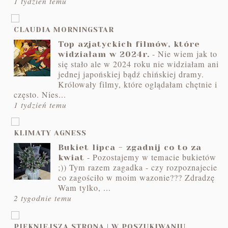
1 tydzień temu
CLAUDIA MORNINGSTAR
Top azjatyckich filmów, które
-
Nie wiem jak to
widziałam w 2024r.
się stało ale w 2024 roku nie widziałam ani
jednej japońskiej bądź chińskiej dramy.
Królowały filmy, które oglądałam chętnie i
często. Nies...
1 tydzień temu
KLIMATY AGNESS
Bukiet lipca - zgadnij co to za
-
Pozostajemy w temacie bukietów
kwiat
;)) Tym razem zagadka - czy rozpoznajecie
co zagościło w moim wazonie??? Zdradzę
Wam tylko, ...
2 tygodnie temu
PIĘKNIEJSZA STRONA | W POSZUKIWANIU