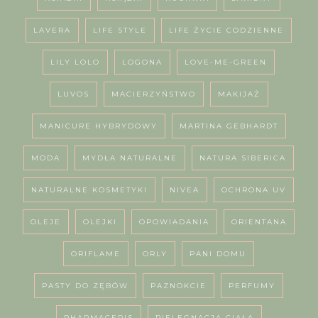
LAVERA
LIFE STYLE
LIFE ŻYCIE CODZIENNE
LILY LOLO
LOGONA
LOVE-ME-GREEN
LUVOS
MACIERZYŃSTWO
MAKIJAŻ
MANICURE HYBRYDOWY
MARTINA GEBHARDT
MODA
MYDŁA NATURALNE
NATURA SIBERICA
NATURALNE KOSMETYKI
NIVEA
OCHRONA UV
OLEJE
OLEJKI
OPOWIADANIA
ORIENTANA
ORIFLAME
ORLY
PANI DOMU
PASTY DO ZĘBÓW
PAZNOKCIE
PERFUMY
PHARMACERIS
PIELĘGNACJA CIAŁA