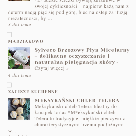
*L*udzkie ścieżki bywają zdradliwe w
swojej cykliczności – najpierw każą nam z
determinacją piąć się pod górę, biec na oślep za iluzją
niezależności, by ...
3 dni temu
MADZIAKOWO
Sylveco Brzozowy Płyn Micelarny
– delikatne oczyszczanie i
-
naturalna pielęgnacja skóry
Czytaj więcej »
4 dni temu
ZACISZE KUCHENNE
-
MEKSYKAŃSKI CHLEB TELERA
Meksykański chleb Telera Idealny do
kanapek tortas *M*eksykański chleb
Telera to tradycyjne, miękkie pieczywo z
charakterystycznymi trzema podłużnymi
w...