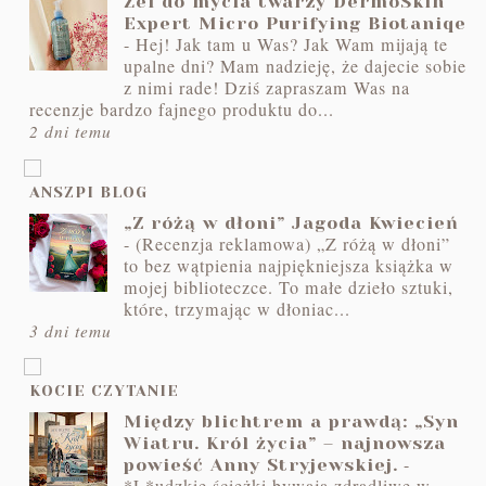
Żel do mycia twarzy DermoSkin
Expert Micro Purifying Biotaniqe
-
Hej! Jak tam u Was? Jak Wam mijają te
upalne dni? Mam nadzieję, że dajecie sobie
z nimi rade! Dziś zapraszam Was na
recenzje bardzo fajnego produktu do...
2 dni temu
ANSZPI BLOG
„Z różą w dłoni” Jagoda Kwiecień
-
(Recenzja reklamowa) „Z różą w dłoni”
to bez wątpienia najpiękniejsza książka w
mojej biblioteczce. To małe dzieło sztuki,
które, trzymając w dłoniac...
3 dni temu
KOCIE CZYTANIE
Między blichtrem a prawdą: „Syn
Wiatru. Król życia” – najnowsza
-
powieść Anny Stryjewskiej.