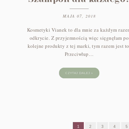
MAJA 07, 2018
Kosmetyki Vianek to dla mnie za każdym raz
odkrycie. Z przyjemnością więc sięgnęłam po
kolejne produkty z tej marki, tym razem jest to
Przeciwłup…
CZYTAJ DALEJ »
1
2
3
4
5