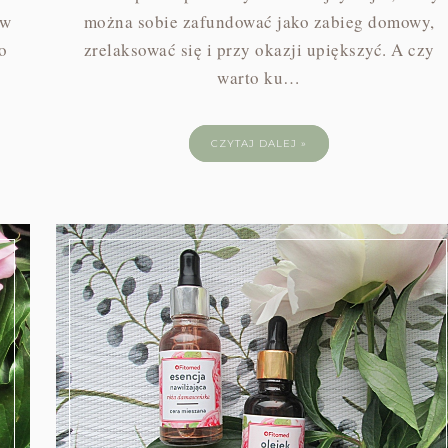
 w
można sobie zafundować jako zabieg domowy,
o
zrelaksować się i przy okazji upiększyć. A czy
warto ku…
CZYTAJ DALEJ »