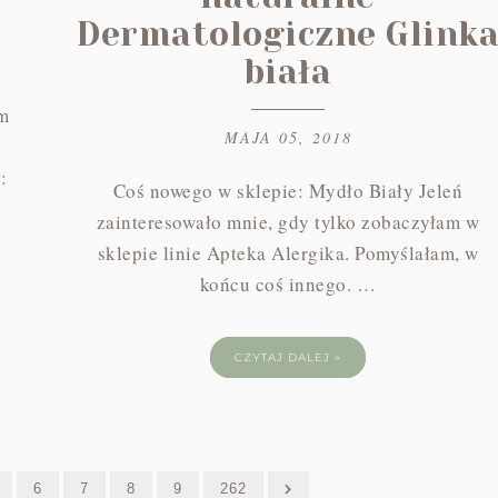
Dermatologiczne Glink
biała
em
MAJA 05, 2018
:
Coś nowego w sklepie: Mydło Biały Jeleń
zainteresowało mnie, gdy tylko zobaczyłam w
sklepie linie Apteka Alergika. Pomyślałam, w
końcu coś innego. …
CZYTAJ DALEJ »
6
7
8
9
262