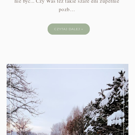
nie być... Czy Was też takie szare dni zupełnie
pozb…
CZYTAJ DALEJ »