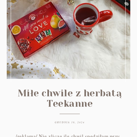
Miłe chwile z herbatą
Teekanne
GRUDNIA 16, 2024
/reklama/ Nie zliczę ile chwil spędziłam przy