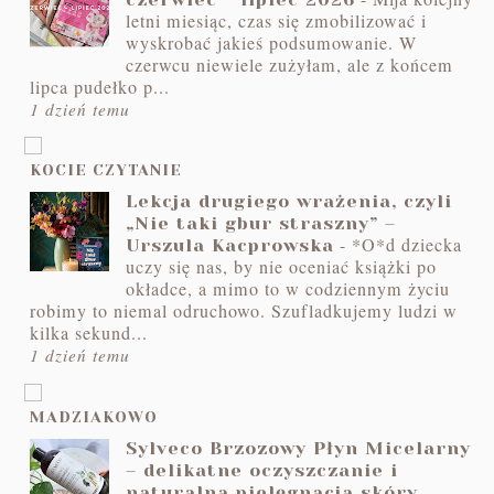
letni miesiąc, czas się zmobilizować i
wyskrobać jakieś podsumowanie. W
czerwcu niewiele zużyłam, ale z końcem
lipca pudełko p...
1 dzień temu
KOCIE CZYTANIE
Lekcja drugiego wrażenia, czyli
„Nie taki gbur straszny” –
-
*O*d dziecka
Urszula Kacprowska
uczy się nas, by nie oceniać książki po
okładce, a mimo to w codziennym życiu
robimy to niemal odruchowo. Szufladkujemy ludzi w
kilka sekund...
1 dzień temu
MADZIAKOWO
Sylveco Brzozowy Płyn Micelarny
– delikatne oczyszczanie i
-
naturalna pielęgnacja skóry