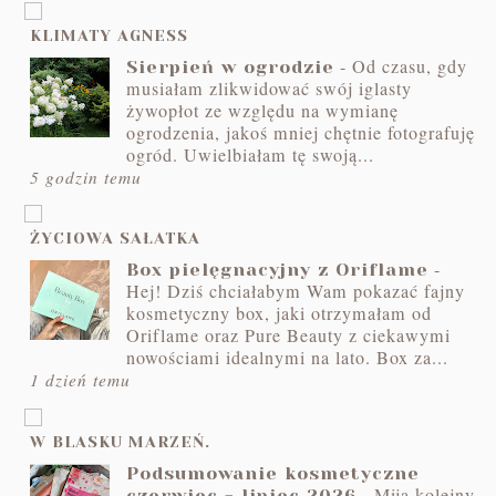
KLIMATY AGNESS
-
Od czasu, gdy
Sierpień w ogrodzie
musiałam zlikwidować swój iglasty
żywopłot ze względu na wymianę
ogrodzenia, jakoś mniej chętnie fotografuję
ogród. Uwielbiałam tę swoją...
5 godzin temu
ŻYCIOWA SAŁATKA
-
Box pielęgnacyjny z Oriflame
Hej! Dziś chciałabym Wam pokazać fajny
kosmetyczny box, jaki otrzymałam od
Oriflame oraz Pure Beauty z ciekawymi
nowościami idealnymi na lato. Box za...
1 dzień temu
W BLASKU MARZEŃ.
Podsumowanie kosmetyczne
-
Mija kolejny
czerwiec - lipiec 2026