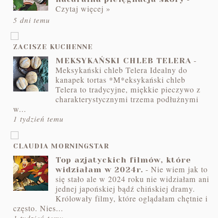
Czytaj więcej »
5 dni temu
ZACISZE KUCHENNE
-
MEKSYKAŃSKI CHLEB TELERA
Meksykański chleb Telera Idealny do
kanapek tortas *M*eksykański chleb
Telera to tradycyjne, miękkie pieczywo z
charakterystycznymi trzema podłużnymi
w...
1 tydzień temu
CLAUDIA MORNINGSTAR
Top azjatyckich filmów, które
-
Nie wiem jak to
widziałam w 2024r.
się stało ale w 2024 roku nie widziałam ani
jednej japońskiej bądź chińskiej dramy.
Królowały filmy, które oglądałam chętnie i
często. Nies...
1 tydzień temu