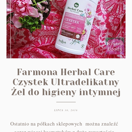
Farmona Herbal Care
Czystek Ultradelikatny
Żel do higieny intymnej
LIPCA 30, 2018
Ostatnio na półkach sklepowych można znaleźć
coraz więcej kosmetyków z dużą zawartością