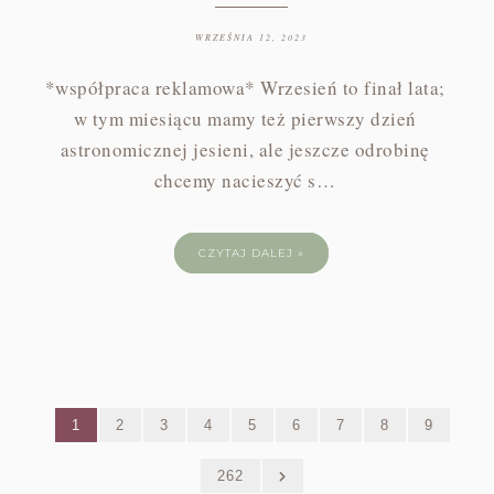
WRZEŚNIA 12, 2023
*współpraca reklamowa* Wrzesień to finał lata;
w tym miesiącu mamy też pierwszy dzień
astronomicznej jesieni, ale jeszcze odrobinę
chcemy nacieszyć s…
CZYTAJ DALEJ »
1
2
3
4
5
6
7
8
9
262