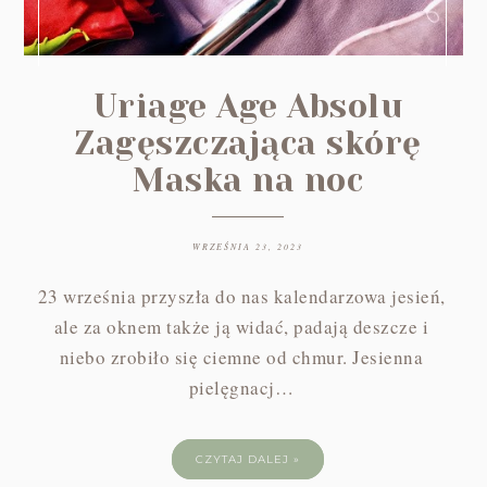
Uriage Age Absolu
Zagęszczająca skórę
Maska na noc
WRZEŚNIA 23, 2023
23 września przyszła do nas kalendarzowa jesień,
ale za oknem także ją widać, padają deszcze i
niebo zrobiło się ciemne od chmur. Jesienna
pielęgnacj…
CZYTAJ DALEJ »