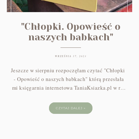
"Chłopki. Opowieść o
naszych babkach"
WRZEŚNIA 17, 2023
Jeszcze w sierpniu rozpoczęłam czytać "Chłopki
- Opowieść o naszych babkach" którą przesłała
mi księgarnia internetowa TaniaKsiazka.pl w r…
CZYTAJ DALEJ »