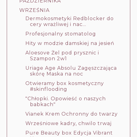
PAŹDZIERNIKA
WRZEŚNIA
Dermokosmetyki Redblocker do
cery wrażliwej i nac...
Profesjonalny stomatolog
Hity w modzie damskiej na jesień
Aloesove Żel pod prysznic i
Szampon 2w1
Uriage Age Absolu Zagęszczająca
skórę Maska na noc
Otwieramy box kosmetyczny
#skinflooding
"Chłopki. Opowieść o naszych
babkach"
Vianek Krem Ochronny do twarzy
Wrześniowe kadry, chwilo trwaj
Pure Beauty box Edycja Vibrant