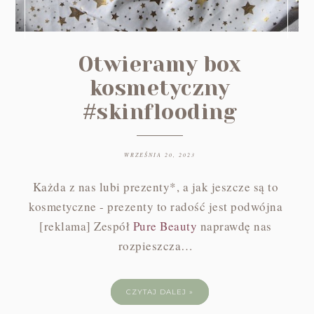
Otwieramy box
kosmetyczny
#skinflooding
WRZEŚNIA 20, 2023
Każda z nas lubi prezenty*, a jak jeszcze są to
kosmetyczne - prezenty to radość jest podwójna
[reklama]
Zespół
Pure Beauty
naprawdę nas
rozpieszcza…
CZYTAJ DALEJ »