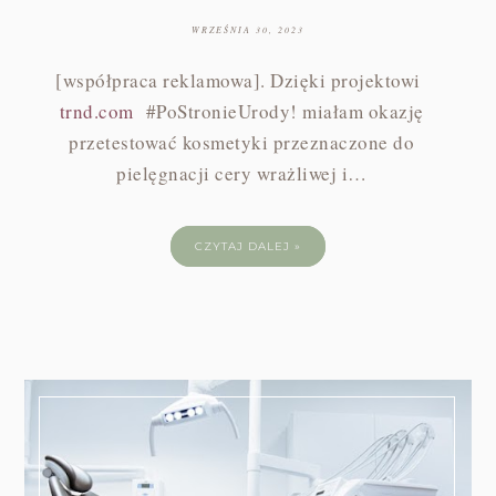
WRZEŚNIA 30, 2023
[współpraca reklamowa]. Dzięki projektowi
trnd.com
#PoStronieUrody! miałam okazję
przetestować kosmetyki przeznaczone do
pielęgnacji cery wrażliwej i…
CZYTAJ DALEJ »