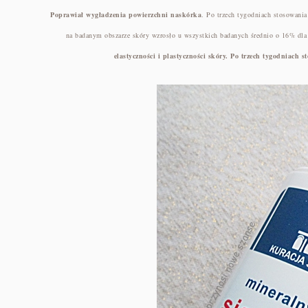
Poprawiał wygładzenia powierzchni naskórka
. Po trzech tygodniach stosowani
na badanym obszarze skóry wzrosło u wszystkich badanych średnio o 16% dla 
elastyczności i plastyczności skóry. Po trzech tygodniac