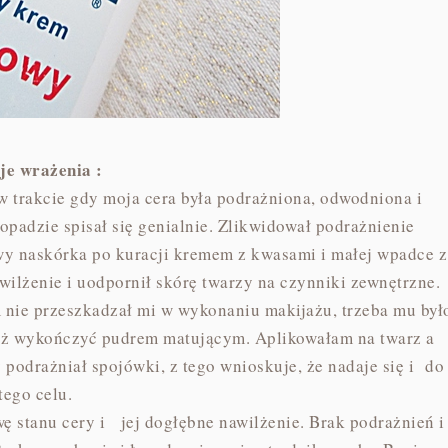
je wrażenia :
w trakcie gdy moja cera była podrażniona, odwodniona i
padzie spisał się genialnie. Zlikwidował podrażnienie
wy naskórka po kuracji kremem z kwasami i małej wpadce z
lżenie i uodpornił skórę twarzy na czynniki zewnętrzne.
m nie przeszkadzał mi w wykonaniu makijażu, trzeba mu był
jaż wykończyć pudrem matującym. Aplikowałam na twarz a
 podrażniał spojówki, z tego wnioskuje, że nadaje się i do
tego celu.
ę stanu cery i jej dogłębne nawilżenie. Brak podrażnień i