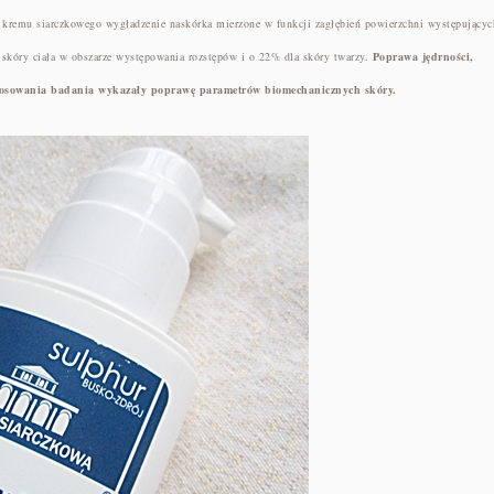
a kremu siarczkowego wygładzenie naskórka mierzone w funkcji zagłębień powierzchni występującyc
skóry ciała w obszarze występowania rozstępów i o 22% dla skóry twarzy.
Poprawa jędrności,
h stosowania badania wykazały poprawę parametrów biomechanicznych skóry.