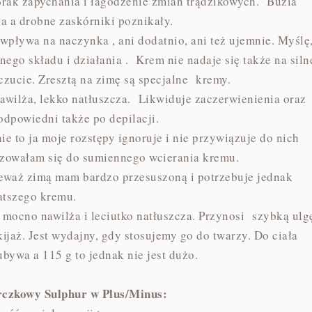
ak zapychania i łagodzenie zmian trądzikowych. Buzia
ła a drobne zaskórniki poznikały.
wpływa na naczynka , ani dodatnio, ani też ujemnie. Myślę
go składu i działania . Krem nie nadaje się także na siln
dczucie. Zresztą na zimę są specjalne kremy.
awilża, lekko natłuszcza. Likwiduje zaczerwienienia oraz
 odpowiedni także po depilacji.
ie to ja moje rozstępy ignoruje i nie przywiązuje do nich
lizowałam się do sumiennego wcierania kremu.
eważ zimą mam bardzo przesuszoną i potrzebuje jednak
atszego kremu.
 mocno nawilża i leciutko natłuszcza. Przynosi szybką ulg
jaż. Jest wydajny, gdy stosujemy go do twarzy. Do ciała
bywa a 115 g to jednak nie jest dużo.
rczkowy Sulphur w Plus/Minus: