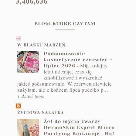
3,406,636
BLOGI KTÓRE CZYTAM
W BLASKU MARZEŃ.
Podsumowanie
kosmetyczne czerwiec -
-
Mija kolejny
lipiec 2026
letni miesiąc, czas się
zmobilizować i wyskrobać
jakieś podsumowanie. W czerwcu niewiele
zużyłam, ale z końcem lipca pudełko p...
1 dzień temu
ŻYCIOWA SAŁATKA
Żel do mycia twarzy
DermoSkin Expert Micro
-
Hej!
Purifying Biotaniqe