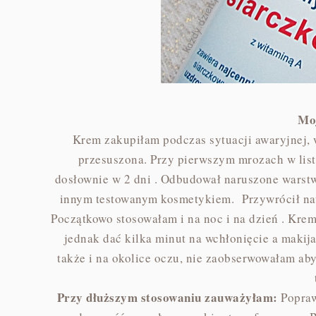
Mo
Krem zakupiłam podczas sytuacji awaryjnej, 
przesuszona. Przy pierwszym mrozach w listo
dosłownie w 2 dni . Odbudował naruszone warst
innym testowanym kosmetykiem. Przywrócił nawi
Początkowo stosowałam i na noc i na dzień . Kre
jednak dać kilka minut na wchłonięcie a maki
także i na okolice oczu, nie zaobserwowałam aby
Przy dłuższym stosowaniu zauważyłam:
Popraw