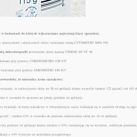
 w badaniach do których wykorzystano najwyższej klasy aparaturę
:
ść, plastyczność i elastyczność skóry) wykonano sondą CUTOMETRU MPA 580
dą mikrofotografii
powierzchni skóry kamerą VISIOSCAN VC 98
konano przy pomocy CORNEOMETRU CM 825
y
wykonano przy pomocy SEBUMETRU SM 815
twierdziły, że mineralny krem siarczkowy:
e wykazały, że natłuszczenie skóry po 5h od aplikacji kremu wynosiło średnio 122 µg/cm2 (od 105 
nia w stosunku do poziomu po jednej godzinie od aplikacji.
owe wykazały, że krem siarczkowy w równomiernym czasie wchłaniał się w naskórek tworząc na jego
 µg/cm2 – średnio 62% w stosunku do poziomu natłuszczenia skóry po 1h od aplikacji.
wszej godzinie od aplikacji kremu (średnio o 54%) utrzymując się na wysokim, stabilnym poziomie
plikacji o 34% wyższym od nawilżenia początkowego.