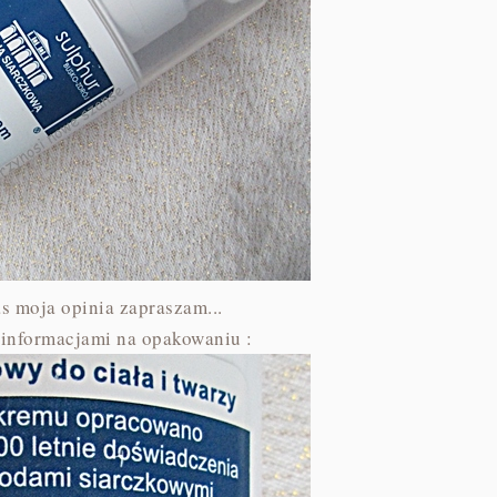
as moja opinia zapraszam...
 informacjami na opakowaniu :