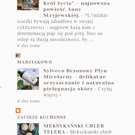
Król życia” – najnowsza
powieść Anny
-
*L*udzkie
Stryjewskiej.
ścieżki bywają zdradliwe w swojej
cykliczności – najpierw każą nam z
determinacją piąć się pod górę, biec na
oślep za iluzją niezależności, by ...
4 dni temu
MADZIAKOWO
Sylveco Brzozowy Płyn
Micelarny – delikatne
oczyszczanie i naturalna
do
-
Czytaj
pielęgnacja skóry
więcej »
4 dni temu
ZACISZE KUCHENNE
,
MEKSYKAŃSKI CHLEB
-
Meksykański chleb
TELERA