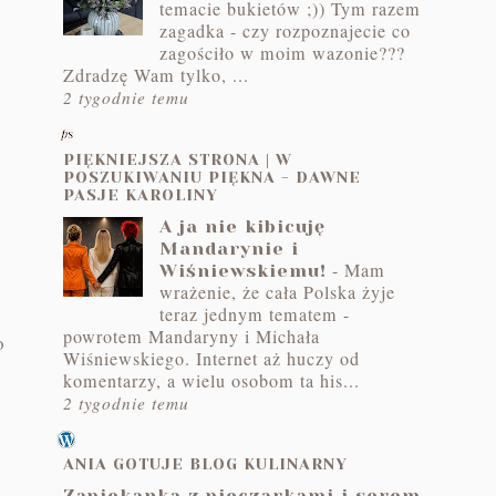
temacie bukietów ;)) Tym razem
zagadka - czy rozpoznajecie co
zagościło w moim wazonie???
Zdradzę Wam tylko, ...
2 tygodnie temu
PIĘKNIEJSZA STRONA | W
POSZUKIWANIU PIĘKNA - DAWNE
PASJE KAROLINY
A ja nie kibicuję
Mandarynie i
-
Mam
Wiśniewskiemu!
wrażenie, że cała Polska żyje
teraz jednym tematem -
powrotem Mandaryny i Michała
o
Wiśniewskiego. Internet aż huczy od
komentarzy, a wielu osobom ta his...
2 tygodnie temu
ANIA GOTUJE BLOG KULINARNY
Zapiekanka z pieczarkami i serem