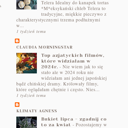
Telera Idealny do kanapek tortas
h
*M*eksykański chleb Telera to
tradycyjne, miękkie pieczywo z
charakterystycznymi trzema podłużnymi
w...
1 tydzień temu
CLAUDIA MORNINGSTAR
Top azjatyckich filmów,
które widziałam w
-
Nie wiem jak to się
2024r.
stało ale w 2024 roku nie
widziałam ani jednej japońskiej
bądź chińskiej dramy. Królowały filmy,
które oglądałam chętnie i często. Nies...
1 tydzień temu
KLIMATY AGNESS
Bukiet lipca - zgadnij co
-
Pozostajemy w
to za kwiat