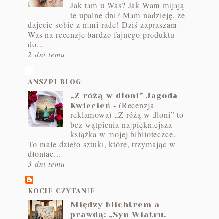
Jak tam u Was? Jak Wam mijają
te upalne dni? Mam nadzieję, że
dajecie sobie z nimi rade! Dziś zapraszam
Was na recenzje bardzo fajnego produktu
do...
2 dni temu
ANSZPI BLOG
„Z różą w dłoni” Jagoda
-
(Recenzja
Kwiecień
reklamowa) „Z różą w dłoni” to
bez wątpienia najpiękniejsza
książka w mojej biblioteczce.
To małe dzieło sztuki, które, trzymając w
dłoniac...
3 dni temu
KOCIE CZYTANIE
Między blichtrem a
prawdą: „Syn Wiatru.