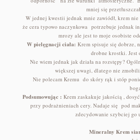
odporność na złe warunki atmosferyczne. Br
mniej się przetłuszcza
W jednej kwestii jednak mnie zawiódł, krem nie 
że cera typowo naczynkowa potrzebuje jednak inne
mrozy ale jest to moje osobiste o
W pielęgnacji ciała:
Krem spisuje się dobrze, n
drobne krostki. Jest
Nie wiem jednak jak działa na rozstępy? Ogóln
większej uwagi, dlatego nie zmobi
Nie polecam Kremu do skóry rąk i stóp poni
bog
Podsumowując :
Krem zaskakuje jakością , dosyć
przy podrażnieniach cery. Nadaje się pod maki
zdecydowanie szybciej go u
Mineralny Krem sia