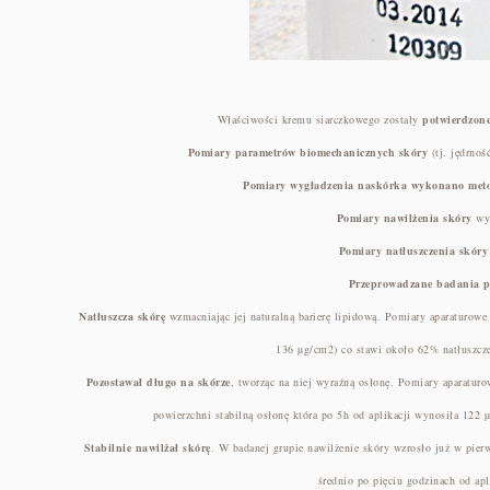
Właściwości kremu siarczkowego zostały
potwierdzone
Pomiary parametrów biomechanicznych skóry
(tj. jędrno
Pomiary wygładzenia naskórka wykonano meto
Pomiary nawilżenia skóry
wy
Pomiary natłuszczenia skór
Przeprowadzane badania po
Natłuszcza skórę
wzmacniając jej naturalną barierę lipidową. Pomiary aparaturow
136 µg/cm2) co stawi około 62% natłuszcze
Pozostawał długo na skórze
, tworząc na niej wyraźną osłonę. Pomiary aparatur
powierzchni stabilną osłonę która po 5h od aplikacji wynosiła 122
Stabilnie nawilżał skórę
. W badanej grupie nawilżenie skóry wzrosło już w pier
średnio po pięciu godzinach od a