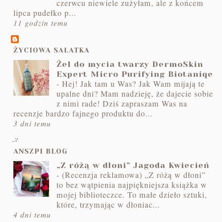
czerwcu niewiele zużyłam, ale z końcem
lipca pudełko p...
11 godzin temu
ŻYCIOWA SAŁATKA
Żel do mycia twarzy DermoSkin
Expert Micro Purifying Biotaniqe
-
Hej! Jak tam u Was? Jak Wam mijają te
upalne dni? Mam nadzieję, że dajecie sobie
z nimi rade! Dziś zapraszam Was na
recenzje bardzo fajnego produktu do...
3 dni temu
ANSZPI BLOG
„Z różą w dłoni” Jagoda Kwiecień
-
(Recenzja reklamowa) „Z różą w dłoni”
to bez wątpienia najpiękniejsza książka w
mojej biblioteczce. To małe dzieło sztuki,
które, trzymając w dłoniac...
4 dni temu