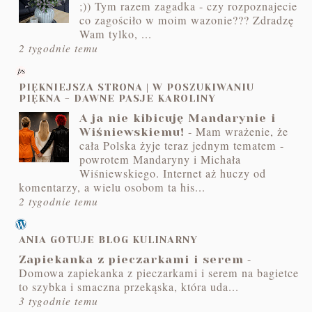
;)) Tym razem zagadka - czy rozpoznajecie
co zagościło w moim wazonie??? Zdradzę
Wam tylko, ...
2 tygodnie temu
PIĘKNIEJSZA STRONA | W POSZUKIWANIU
PIĘKNA - DAWNE PASJE KAROLINY
A ja nie kibicuję Mandarynie i
-
Mam wrażenie, że
Wiśniewskiemu!
cała Polska żyje teraz jednym tematem -
powrotem Mandaryny i Michała
Wiśniewskiego. Internet aż huczy od
komentarzy, a wielu osobom ta his...
2 tygodnie temu
ANIA GOTUJE BLOG KULINARNY
-
Zapiekanka z pieczarkami i serem
Domowa zapiekanka z pieczarkami i serem na bagietce
to szybka i smaczna przekąska, która uda...
3 tygodnie temu