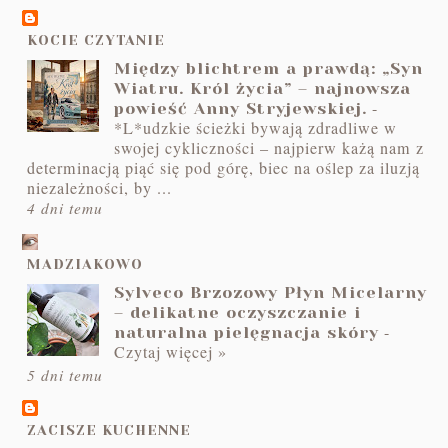
KOCIE CZYTANIE
Między blichtrem a prawdą: „Syn
Wiatru. Król życia” – najnowsza
-
powieść Anny Stryjewskiej.
*L*udzkie ścieżki bywają zdradliwe w
swojej cykliczności – najpierw każą nam z
determinacją piąć się pod górę, biec na oślep za iluzją
niezależności, by ...
4 dni temu
MADZIAKOWO
Sylveco Brzozowy Płyn Micelarny
– delikatne oczyszczanie i
-
naturalna pielęgnacja skóry
Czytaj więcej »
5 dni temu
ZACISZE KUCHENNE