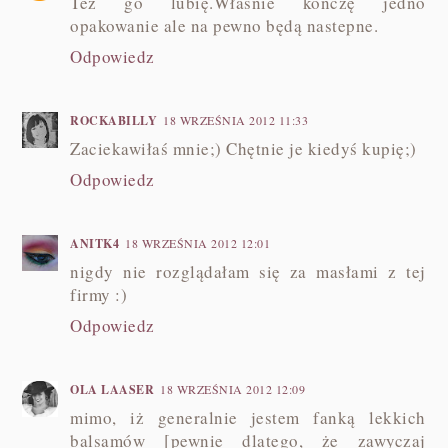
Też go lubię.Własnie kończę jedno
opakowanie ale na pewno będą nastepne.
Odpowiedz
ROCKABILLY
18 WRZEŚNIA 2012 11:33
Zaciekawiłaś mnie;) Chętnie je kiedyś kupię;)
Odpowiedz
ANITK4
18 WRZEŚNIA 2012 12:01
nigdy nie rozglądałam się za masłami z tej
firmy :)
Odpowiedz
OLA LAASER
18 WRZEŚNIA 2012 12:09
mimo, iż generalnie jestem fanką lekkich
balsamów [pewnie dlatego, że zawyczaj