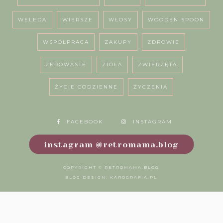
WELEDA
WIERSZE
WŁOSY
WOODEN SPOON
WSPÓŁPRACA
ZAKUPY
ZDROWIE
ZEROWASTE
ZIOŁA
ZWIERZĘTA
ŻYCIE CODZIENNE
ŻYCZENIA
FACEBOOK
INSTAGRAM
instagram @retromama.blog
COPYRIGHT ©
RETROMAMA.BLOG
BLOG DESIGN:
KAROGRAFIA.PL