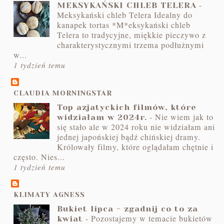
-
MEKSYKAŃSKI CHLEB TELERA
Meksykański chleb Telera Idealny do
kanapek tortas *M*eksykański chleb
Telera to tradycyjne, miękkie pieczywo z
charakterystycznymi trzema podłużnymi
w...
1 tydzień temu
CLAUDIA MORNINGSTAR
Top azjatyckich filmów, które
-
Nie wiem jak to
widziałam w 2024r.
się stało ale w 2024 roku nie widziałam ani
jednej japońskiej bądź chińskiej dramy.
Królowały filmy, które oglądałam chętnie i
często. Nies...
1 tydzień temu
KLIMATY AGNESS
Bukiet lipca - zgadnij co to za
-
Pozostajemy w temacie bukietów
kwiat