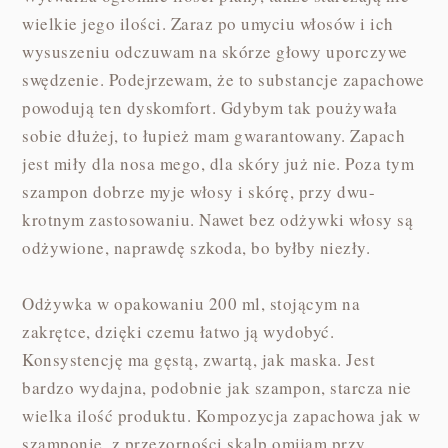
wielkie jego ilości. Zaraz po umyciu włosów i ich
wysuszeniu odczuwam na skórze głowy uporczywe
swędzenie. Podejrzewam, że to substancje zapachowe
powodują ten dyskomfort. Gdybym tak poużywała
sobie dłużej, to łupież mam gwarantowany. Zapach
jest miły dla nosa mego, dla skóry już nie. Poza tym
szampon dobrze myje włosy i skórę, przy dwu-
krotnym zastosowaniu. Nawet bez odżywki włosy są
odżywione, naprawdę szkoda, bo byłby niezły.
Odżywka w opakowaniu 200 ml, stojącym na
zakrętce, dzięki czemu łatwo ją wydobyć.
Konsystencję ma gęstą, zwartą, jak maska. Jest
bardzo wydajna, podobnie jak szampon, starcza nie
wielka ilość produktu. Kompozycja zapachowa jak w
szamponie, z przezorności skalp omijam przy