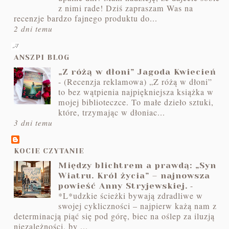
z nimi rade! Dziś zapraszam Was na
recenzje bardzo fajnego produktu do...
2 dni temu
ANSZPI BLOG
„Z różą w dłoni” Jagoda Kwiecień
-
(Recenzja reklamowa) „Z różą w dłoni”
to bez wątpienia najpiękniejsza książka w
mojej biblioteczce. To małe dzieło sztuki,
które, trzymając w dłoniac...
3 dni temu
KOCIE CZYTANIE
Między blichtrem a prawdą: „Syn
Wiatru. Król życia” – najnowsza
-
powieść Anny Stryjewskiej.
*L*udzkie ścieżki bywają zdradliwe w
swojej cykliczności – najpierw każą nam z
determinacją piąć się pod górę, biec na oślep za iluzją
niezależności, by ...