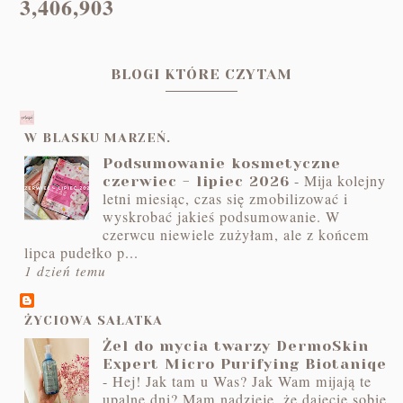
3,406,903
BLOGI KTÓRE CZYTAM
W BLASKU MARZEŃ.
Podsumowanie kosmetyczne
-
Mija kolejny
czerwiec - lipiec 2026
letni miesiąc, czas się zmobilizować i
wyskrobać jakieś podsumowanie. W
czerwcu niewiele zużyłam, ale z końcem
lipca pudełko p...
1 dzień temu
ŻYCIOWA SAŁATKA
Żel do mycia twarzy DermoSkin
Expert Micro Purifying Biotaniqe
-
Hej! Jak tam u Was? Jak Wam mijają te
upalne dni? Mam nadzieję, że dajecie sobie