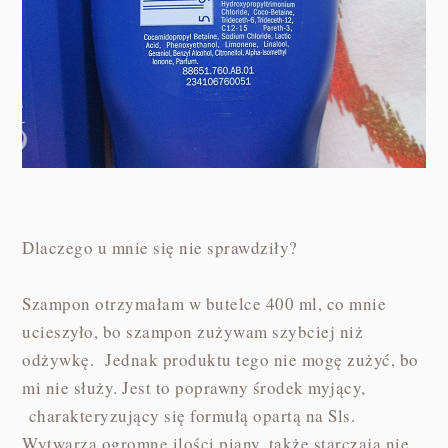
Dlaczego u mnie się nie sprawdziły?
Szampon otrzymałam w butelce 400 ml, co mnie
ucieszyło, bo szampon zużywam szybciej niż
odżywkę. Jednak produktu tego nie mogę zużyć, bo
mi nie służy. Jest to poprawny środek myjący,
charakteryzujący się formułą opartą na Sls.
Wytwarza ogromne ilości piany, także starczają nie