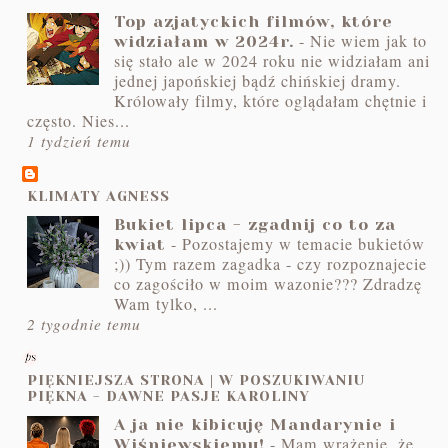
Top azjatyckich filmów, które
-
Nie wiem jak to
widziałam w 2024r.
się stało ale w 2024 roku nie widziałam ani
jednej japońskiej bądź chińskiej dramy.
Królowały filmy, które oglądałam chętnie i
często. Nies...
1 tydzień temu
KLIMATY AGNESS
Bukiet lipca - zgadnij co to za
-
Pozostajemy w temacie bukietów
kwiat
;)) Tym razem zagadka - czy rozpoznajecie
co zagościło w moim wazonie??? Zdradzę
Wam tylko, ...
2 tygodnie temu
PIĘKNIEJSZA STRONA | W POSZUKIWANIU
PIĘKNA - DAWNE PASJE KAROLINY
A ja nie kibicuję Mandarynie i
-
Mam wrażenie, że
Wiśniewskiemu!