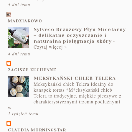
4 dni temu
MADZIAKOWO
Sylveco Brzozowy Płyn Micelarny
– delikatne oczyszczanie i
-
naturalna pielęgnacja skóry
Czytaj więcej »
4 dni temu
ZACISZE KUCHENNE
-
MEKSYKAŃSKI CHLEB TELERA
Meksykański chleb Telera Idealny do
kanapek tortas *M*eksykański chleb
Telera to tradycyjne, miękkie pieczywo z
charakterystycznymi trzema podłużnymi
w...
1 tydzień temu
CLAUDIA MORNINGSTAR