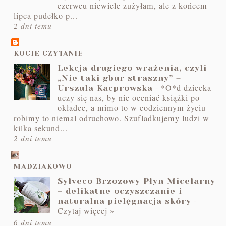
czerwcu niewiele zużyłam, ale z końcem
lipca pudełko p...
2 dni temu
KOCIE CZYTANIE
Lekcja drugiego wrażenia, czyli
„Nie taki gbur straszny” –
-
*O*d dziecka
Urszula Kacprowska
uczy się nas, by nie oceniać książki po
okładce, a mimo to w codziennym życiu
robimy to niemal odruchowo. Szufladkujemy ludzi w
kilka sekund...
2 dni temu
MADZIAKOWO
Sylveco Brzozowy Płyn Micelarny
– delikatne oczyszczanie i
-
naturalna pielęgnacja skóry
Czytaj więcej »
6 dni temu