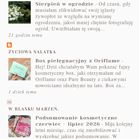
-
Od czasu, gdy
Sierpień w ogrodzie
musiałam zlikwidować swój iglasty
żywopłot ze względu na wymianę
ogrodzenia, jakoś mniej chętnie fotografuję
ogród. Uwielbiałam tę swoją...
21 godzin temu
ŻYCIOWA SAŁATKA
-
Box pielęgnacyjny z Oriflame
Hej! Dziś chciałabym Wam pokazać fajny
kosmetyczny box, jaki otrzymałam od
Oriflame oraz Pure Beauty z ciekawymi
nowościami idealnymi na lato. Box za...
1 dzień temu
W BLASKU MARZEŃ.
Podsumowanie kosmetyczne
-
Mija kolejny
czerwiec - lipiec 2026
letni miesiąc, czas się zmobilizować i
wyskrobać jakieś podsumowanie. W