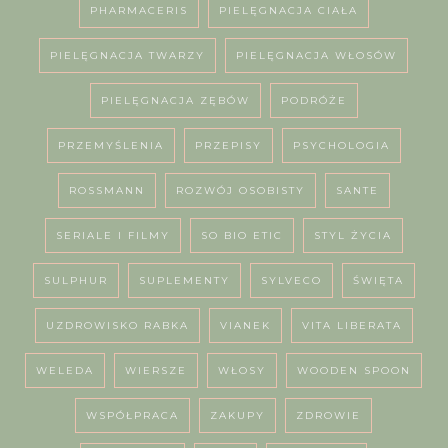
PHARMACERIS
PIELĘGNACJA CIAŁA
PIELĘGNACJA TWARZY
PIELĘGNACJA WŁOSÓW
PIELĘGNACJA ZĘBÓW
PODRÓŻE
PRZEMYŚLENIA
PRZEPISY
PSYCHOLOGIA
ROSSMANN
ROZWÓJ OSOBISTY
SANTE
SERIALE I FILMY
SO BIO ETIC
STYL ŻYCIA
SULPHUR
SUPLEMENTY
SYLVECO
ŚWIĘTA
UZDROWISKO RABKA
VIANEK
VITA LIBERATA
WELEDA
WIERSZE
WŁOSY
WOODEN SPOON
WSPÓŁPRACA
ZAKUPY
ZDROWIE