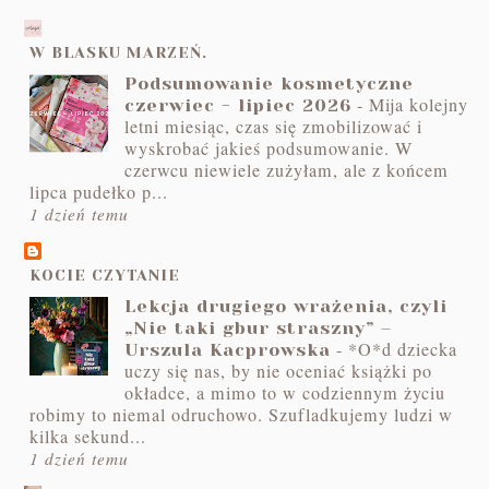
W BLASKU MARZEŃ.
Podsumowanie kosmetyczne
-
Mija kolejny
czerwiec - lipiec 2026
letni miesiąc, czas się zmobilizować i
wyskrobać jakieś podsumowanie. W
czerwcu niewiele zużyłam, ale z końcem
lipca pudełko p...
1 dzień temu
KOCIE CZYTANIE
Lekcja drugiego wrażenia, czyli
„Nie taki gbur straszny” –
-
*O*d dziecka
Urszula Kacprowska
uczy się nas, by nie oceniać książki po
okładce, a mimo to w codziennym życiu
robimy to niemal odruchowo. Szufladkujemy ludzi w
kilka sekund...
1 dzień temu