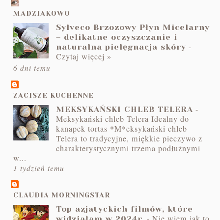
MADZIAKOWO
Sylveco Brzozowy Płyn Micelarny
– delikatne oczyszczanie i
-
naturalna pielęgnacja skóry
Czytaj więcej »
6 dni temu
ZACISZE KUCHENNE
-
MEKSYKAŃSKI CHLEB TELERA
Meksykański chleb Telera Idealny do
kanapek tortas *M*eksykański chleb
Telera to tradycyjne, miękkie pieczywo z
charakterystycznymi trzema podłużnymi
w...
1 tydzień temu
CLAUDIA MORNINGSTAR
Top azjatyckich filmów, które
-
Nie wiem jak to
widziałam w 2024r.