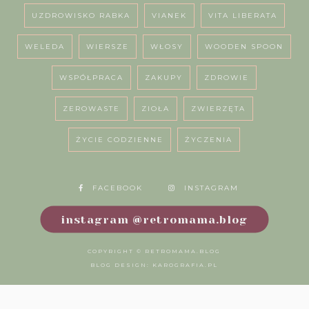
UZDROWISKO RABKA
VIANEK
VITA LIBERATA
WELEDA
WIERSZE
WŁOSY
WOODEN SPOON
WSPÓŁPRACA
ZAKUPY
ZDROWIE
ZEROWASTE
ZIOŁA
ZWIERZĘTA
ŻYCIE CODZIENNE
ŻYCZENIA
FACEBOOK
INSTAGRAM
instagram @retromama.blog
COPYRIGHT ©
RETROMAMA.BLOG
BLOG DESIGN:
KAROGRAFIA.PL