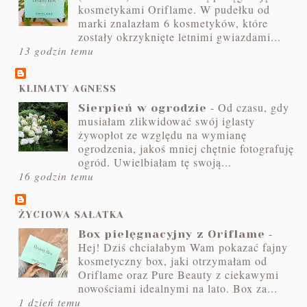
kosmetykami Oriflame. W pudełku od
marki znalazłam 6 kosmetyków, które
zostały okrzyknięte letnimi gwiazdami...
13 godzin temu
KLIMATY AGNESS
-
Od czasu, gdy
Sierpień w ogrodzie
musiałam zlikwidować swój iglasty
żywopłot ze względu na wymianę
ogrodzenia, jakoś mniej chętnie fotografuję
ogród. Uwielbiałam tę swoją...
16 godzin temu
ŻYCIOWA SAŁATKA
-
Box pielęgnacyjny z Oriflame
Hej! Dziś chciałabym Wam pokazać fajny
kosmetyczny box, jaki otrzymałam od
Oriflame oraz Pure Beauty z ciekawymi
nowościami idealnymi na lato. Box za...
1 dzień temu