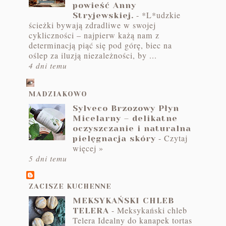
powieść Anny
-
*L*udzkie
Stryjewskiej.
ścieżki bywają zdradliwe w swojej
cykliczności – najpierw każą nam z
determinacją piąć się pod górę, biec na
oślep za iluzją niezależności, by ...
4 dni temu
MADZIAKOWO
Sylveco Brzozowy Płyn
Micelarny – delikatne
oczyszczanie i naturalna
-
Czytaj
pielęgnacja skóry
więcej »
5 dni temu
ZACISZE KUCHENNE
MEKSYKAŃSKI CHLEB
-
Meksykański chleb
TELERA
Telera Idealny do kanapek tortas