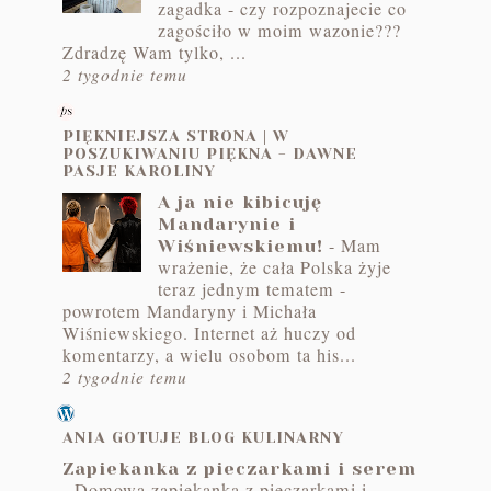
zagadka - czy rozpoznajecie co
zagościło w moim wazonie???
Zdradzę Wam tylko, ...
2 tygodnie temu
PIĘKNIEJSZA STRONA | W
POSZUKIWANIU PIĘKNA - DAWNE
PASJE KAROLINY
A ja nie kibicuję
Mandarynie i
-
Mam
Wiśniewskiemu!
wrażenie, że cała Polska żyje
teraz jednym tematem -
powrotem Mandaryny i Michała
Wiśniewskiego. Internet aż huczy od
komentarzy, a wielu osobom ta his...
2 tygodnie temu
ANIA GOTUJE BLOG KULINARNY
Zapiekanka z pieczarkami i serem
-
Domowa zapiekanka z pieczarkami i