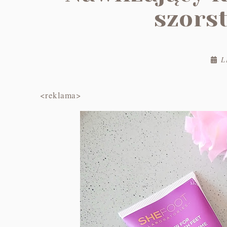
szors
L
<reklama>