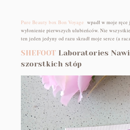
Pure Beauty box Bon Voyage
wpadł w moje ręce ju
wyłonienie pierwszych ulubieńców. Nie wszystkie 
ten jeden jedyny od razu skradł moje serce (a racze
SHEFOOT
Laboratories Nawi
szorstkich stóp