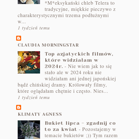
*M*eksykański chleb Telera to
tradycyjne, miękkie pieczywo z
charakterystycznymi trzema podłużnymi
w...
1 tydzień temu
CLAUDIA MORNINGSTAR
Top azjatyckich filmów,
które widziałam w
-
Nie wiem jak to się
2024r.
stało ale w 2024 roku nie
widziałam ani jednej japońskiej
bądź chińskiej dramy. Królowały filmy,
które oglądałam chętnie i często. Nies...
1 tydzień temu
KLIMATY AGNESS
Bukiet lipca - zgadnij co
-
Pozostajemy w
to za kwiat
temacie bukietów ;)) Tym razem