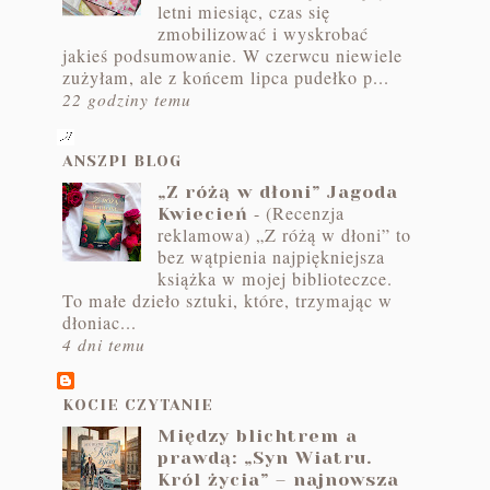
letni miesiąc, czas się
zmobilizować i wyskrobać
jakieś podsumowanie. W czerwcu niewiele
zużyłam, ale z końcem lipca pudełko p...
22 godziny temu
ANSZPI BLOG
„Z różą w dłoni” Jagoda
-
(Recenzja
Kwiecień
reklamowa) „Z różą w dłoni” to
bez wątpienia najpiękniejsza
książka w mojej biblioteczce.
To małe dzieło sztuki, które, trzymając w
dłoniac...
4 dni temu
KOCIE CZYTANIE
Między blichtrem a
prawdą: „Syn Wiatru.
Król życia” – najnowsza