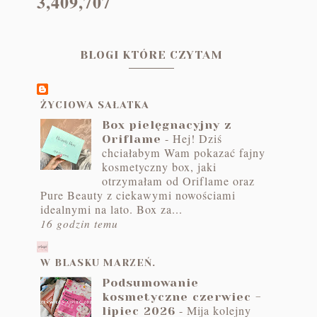
3,409,707
BLOGI KTÓRE CZYTAM
ŻYCIOWA SAŁATKA
Box pielęgnacyjny z
-
Hej! Dziś
Oriflame
chciałabym Wam pokazać fajny
kosmetyczny box, jaki
otrzymałam od Oriflame oraz
Pure Beauty z ciekawymi nowościami
idealnymi na lato. Box za...
16 godzin temu
W BLASKU MARZEŃ.
Podsumowanie
kosmetyczne czerwiec -
-
Mija kolejny
lipiec 2026