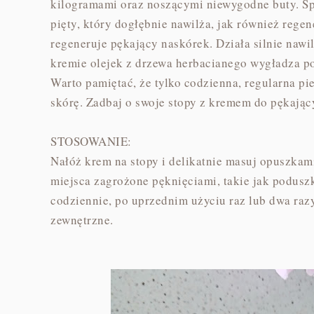
kilogramami oraz noszącymi niewygodne buty. Spo
pięty, który dogłębnie nawilża, jak również rege
regeneruje pękający naskórek. Działa silnie naw
kremie olejek z drzewa herbacianego wygładza p
Warto pamiętać, że tylko codzienna, regularna pi
skórę. Zadbaj o swoje stopy z kremem do pękając
STOSOWANIE:
Nałóż krem na stopy i delikatnie masuj opuszkam
miejsca zagrożone pęknięciami, takie jak poduszk
codziennie, po uprzednim użyciu raz lub dwa raz
zewnętrzne.