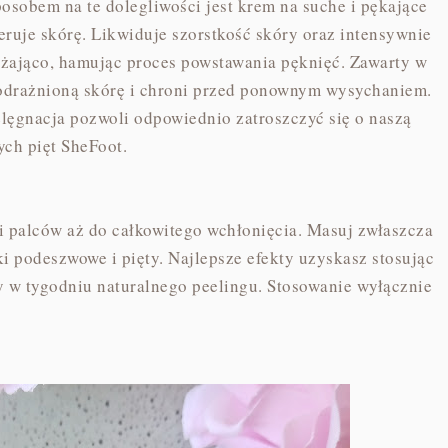
sobem na te dolegliwości jest krem na suche i pękające
neruje skórę. Likwiduje szorstkość skóry oraz intensywnie
ilżająco, hamując proces powstawania pęknięć. Zawarty w
odrażnioną skórę i chroni przed ponownym wysychaniem.
elęgnacja pozwoli odpowiednio zatroszczyć się o naszą
ych pięt SheFoot.
i palców aż do całkowitego wchłonięcia. Masuj zwłaszcza
i podeszwowe i pięty. Najlepsze efekty uzyskasz stosując
y w tygodniu naturalnego peelingu. Stosowanie wyłącznie