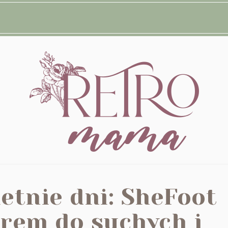
letnie dni: SheFoot
Krem do suchych i