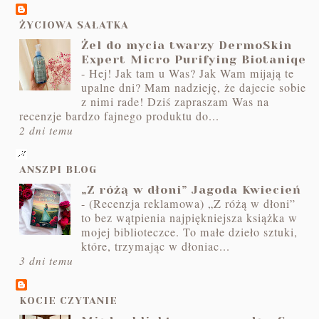
ŻYCIOWA SAŁATKA
Żel do mycia twarzy DermoSkin
Expert Micro Purifying Biotaniqe
-
Hej! Jak tam u Was? Jak Wam mijają te
upalne dni? Mam nadzieję, że dajecie sobie
z nimi rade! Dziś zapraszam Was na
recenzje bardzo fajnego produktu do...
2 dni temu
ANSZPI BLOG
„Z różą w dłoni” Jagoda Kwiecień
-
(Recenzja reklamowa) „Z różą w dłoni”
to bez wątpienia najpiękniejsza książka w
mojej biblioteczce. To małe dzieło sztuki,
które, trzymając w dłoniac...
3 dni temu
KOCIE CZYTANIE