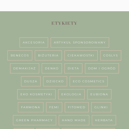
ETYKIETY
AKCESORIA
ARTYKUŁ SPONSOROWANY
BENECOS
BIŻUTERIA
CIEKAWOSTKI
COSLYS
DEMAKIJAŻ
DENKO
DIETA
DOM I OGRÓD
DUSZA
DZIECKO
ECO COSMETICS
EKO KOSMETYKI
EKOLOGIA
EUBIONA
FARMONA
FEMI
FITOMED
GLINKI
GREEN PHARMACY
HAND MADE
HERBATA