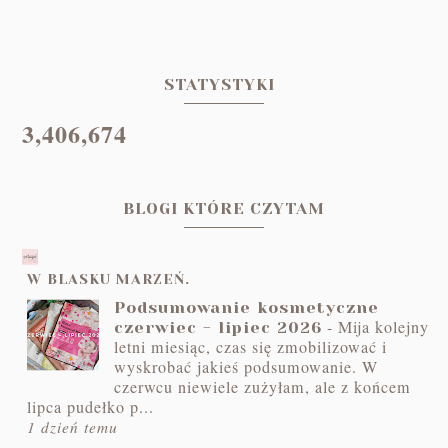
STATYSTYKI
3,406,674
BLOGI KTÓRE CZYTAM
W BLASKU MARZEŃ.
Podsumowanie kosmetyczne
-
Mija kolejny
czerwiec - lipiec 2026
letni miesiąc, czas się zmobilizować i
wyskrobać jakieś podsumowanie. W
czerwcu niewiele zużyłam, ale z końcem
lipca pudełko p...
1 dzień temu