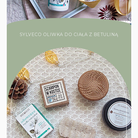
SYLVECO OLIWKA DO CIAŁA Z BETULINĄ