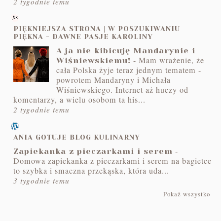
2 tygodnie temu
PIĘKNIEJSZA STRONA | W POSZUKIWANIU
PIĘKNA - DAWNE PASJE KAROLINY
A ja nie kibicuję Mandarynie i
-
Mam wrażenie, że
Wiśniewskiemu!
cała Polska żyje teraz jednym tematem -
powrotem Mandaryny i Michała
Wiśniewskiego. Internet aż huczy od
komentarzy, a wielu osobom ta his...
2 tygodnie temu
ANIA GOTUJE BLOG KULINARNY
-
Zapiekanka z pieczarkami i serem
Domowa zapiekanka z pieczarkami i serem na bagietce
to szybka i smaczna przekąska, która uda...
3 tygodnie temu
Pokaż wszystko