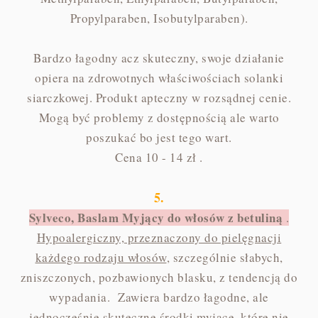
Propylparaben, Isobutylparaben).
Bardzo łagodny acz skuteczny, swoje działanie
opiera na zdrowotnych właściwościach solanki
siarczkowej. Produkt apteczny w rozsądnej cenie.
Mogą być problemy z dostępnością ale warto
poszukać bo jest tego wart.
Cena 10 - 14 zł .
5.
Sylveco, Baslam Myjący do włosów z betuliną
.
Hypoalergiczny, przeznaczony do pielęgnacji
każdego rodzaju włosów
, szczególnie słabych,
zniszczonych, pozbawionych blasku, z tendencją do
wypadania. Zawiera bardzo łagodne, ale
jednocześnie skuteczne środki myjące, które nie