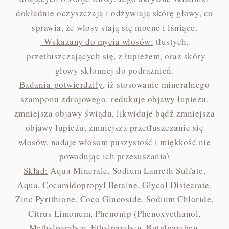
dokładnie oczyszczają i odżywiają skórę głowy, co
sprawia, że włosy stają się mocne i lśniące.
Wskazany do mycia włosów:
tłustych,
przetłuszczających się, z łupieżem, oraz skóry
głowy skłonnej do podrażnień.
Badania potwierdziły
, iż stosowanie mineralnego
szamponu zdrojowego: redukuje objawy łupieżu,
zmniejsza objawy świądu, likwiduje bądź zmniejsza
objawy łupieżu, zmniejsza przetłuszczanie się
włosów, nadaje włosom puszystość i miękkość nie
powodując ich przesuszania\
Skład:
Aqua Minerale, Sodium Laureth Sulfate,
Aqua, Cocamidopropyl Betaine, Glycol Distearate,
Zinc Pyrithione, Coco Glucoside, Sodium Chloride,
Citrus Limonum, Phenonip (Phenoxyethanol,
Methylparaben, Ethylparaben, Butylparaben,