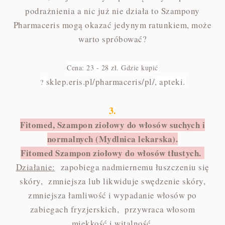
podrażnienia a nic już nie działa to Szampony
Pharmaceris mogą okazać jedynym ratunkiem, może
warto spróbować?
Cena: 23 - 28 zł. Gdzie kupić
sklep.eris.pl/pharmaceris/pl/
, apteki.
?
3.
Fitomed, Szampon ziołowy do włosów suchych i
normalnych (Mydlnica lekarska).
Fitomed Szampon ziołowy do włosów tłustych.
Działanie:
zapobiega nadmiernemu łuszczeniu się
skóry, zmniejsza lub likwiduje swędzenie skóry,
zmniejsza łamliwość i wypadanie włosów po
zabiegach fryzjerskich, przywraca włosom
miękkość i witalność.