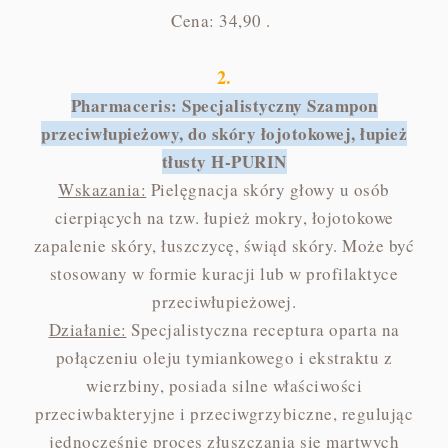
Cena: 34,90 .
2.
Pharmaceris: Specjalistyczny Szampon
przeciwłupieżowy, do skóry łojotokowej, łupież
tłusty H-PURIN
Wskazania:
Pielęgnacja skóry głowy u osób
cierpiących na tzw. łupież mokry, łojotokowe
zapalenie skóry, łuszczycę, świąd skóry. Może być
stosowany w formie kuracji lub w profilaktyce
przeciwłupieżowej.
Działanie:
Specjalistyczna receptura oparta na
połączeniu oleju tymiankowego i ekstraktu z
wierzbiny, posiada silne właściwości
przeciwbakteryjne i przeciwgrzybiczne, regulując
jednocześnie proces złuszczania się martwych