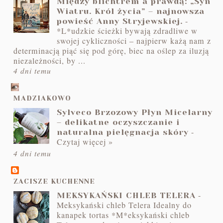
Między blichtrem a prawdą: „Syn
Wiatru. Król życia” – najnowsza
-
powieść Anny Stryjewskiej.
*L*udzkie ścieżki bywają zdradliwe w
swojej cykliczności – najpierw każą nam z
determinacją piąć się pod górę, biec na oślep za iluzją
niezależności, by ...
4 dni temu
MADZIAKOWO
Sylveco Brzozowy Płyn Micelarny
– delikatne oczyszczanie i
-
naturalna pielęgnacja skóry
Czytaj więcej »
4 dni temu
ZACISZE KUCHENNE
-
MEKSYKAŃSKI CHLEB TELERA
Meksykański chleb Telera Idealny do
kanapek tortas *M*eksykański chleb