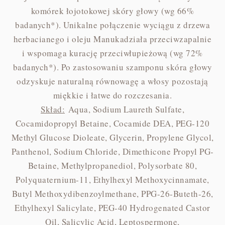
komórek łojotokowej skóry głowy (wg 66%
badanych*). Unikalne połączenie wyciągu z drzewa
herbacianego i oleju Manukadziała przeciwzapalnie
i wspomaga kurację przeciwłupieżową (wg 72%
badanych*). Po zastosowaniu szamponu skóra głowy
odzyskuje naturalną równowagę a włosy pozostają
miękkie i łatwe do rozczesania.
Skład:
Aqua, Sodium Laureth Sulfate,
Cocamidopropyl Betaine, Cocamide DEA, PEG-120
Methyl Glucose Dioleate, Glycerin, Propylene Glycol,
Panthenol, Sodium Chloride, Dimethicone Propyl PG-
Betaine, Methylpropanediol, Polysorbate 80,
Polyquaternium-11, Ethylhexyl Methoxycinnamate,
Butyl Methoxydibenzoylmethane, PPG-26-Buteth-26,
Ethylhexyl Salicylate, PEG-40 Hydrogenated Castor
Oil, Salicylic Acid, Leptospermone,