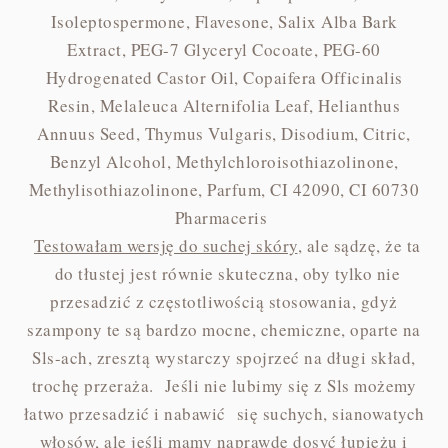
Isoleptospermone, Flavesone, Salix Alba Bark
Extract, PEG-7 Glyceryl Cocoate, PEG-60
Hydrogenated Castor Oil, Copaifera Officinalis
Resin, Melaleuca Alternifolia Leaf, Helianthus
Annuus Seed, Thymus Vulgaris, Disodium, Citric,
Benzyl Alcohol, Methylchloroisothiazolinone,
Methylisothiazolinone, Parfum, CI 42090, CI 60730
Pharmaceris
Testowałam wersję do suchej skóry
, ale sądzę, że ta
do tłustej jest równie skuteczna, oby tylko nie
przesadzić z częstotliwością stosowania, gdyż
szampony te są bardzo mocne, chemiczne, oparte na
Sls-ach, zresztą wystarczy spojrzeć na długi skład,
trochę przeraża. Jeśli nie lubimy się z Sls możemy
łatwo przesadzić i nabawić się suchych, sianowatych
włosów, ale jeśli mamy naprawdę dosyć łupieżu i