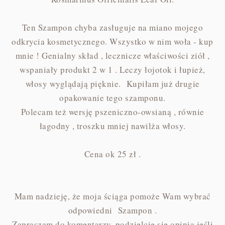
Ten Szampon chyba zasługuje na miano mojego
odkrycia kosmetycznego. Wszystko w nim woła - kup
mnie ! Genialny skład , lecznicze właściwości ziół ,
wspaniały produkt 2 w 1 . Leczy łojotok i łupież,
włosy wyglądają pięknie. Kupiłam już drugie
opakowanie tego szamponu.
Polecam też wersję pszeniczno-owsianą , równie
łagodny , troszku mniej nawilża włosy.
Cena ok 25 zł .
Mam nadzieję, że moja ściąga pomoże Wam wybrać
odpowiedni Szampon .
Zapraszam do komentarzy, podzielcie się opinią jeśli