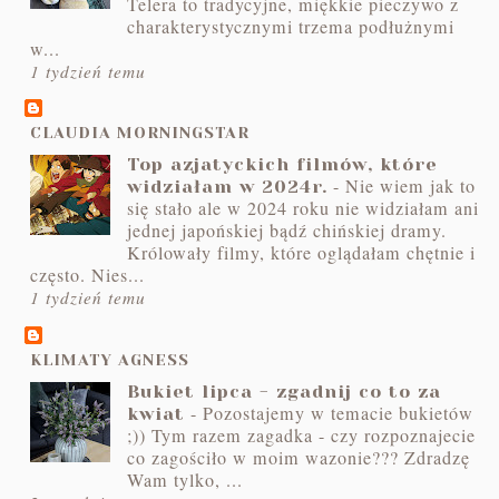
Telera to tradycyjne, miękkie pieczywo z
charakterystycznymi trzema podłużnymi
w...
1 tydzień temu
CLAUDIA MORNINGSTAR
Top azjatyckich filmów, które
-
Nie wiem jak to
widziałam w 2024r.
się stało ale w 2024 roku nie widziałam ani
jednej japońskiej bądź chińskiej dramy.
Królowały filmy, które oglądałam chętnie i
często. Nies...
1 tydzień temu
KLIMATY AGNESS
Bukiet lipca - zgadnij co to za
-
Pozostajemy w temacie bukietów
kwiat
;)) Tym razem zagadka - czy rozpoznajecie
co zagościło w moim wazonie??? Zdradzę
Wam tylko, ...