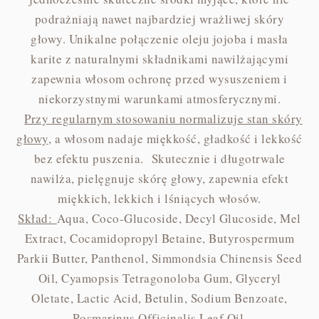
podrażniają nawet najbardziej wrażliwej skóry
głowy. Unikalne połączenie oleju jojoba i masła
karite z naturalnymi składnikami nawilżającymi
zapewnia włosom ochronę przed wysuszeniem i
niekorzystnymi warunkami atmosferycznymi.
Przy regularnym stosowaniu normalizuje stan skóry
głowy
, a włosom nadaje miękkość, gładkość i lekkość
bez efektu puszenia. Skutecznie i długotrwale
nawilża, pielęgnuje skórę głowy, zapewnia efekt
miękkich, lekkich i lśniących włosów.
Skład:
Aqua, Coco-Glucoside, Decyl Glucoside, Mel
Extract, Cocamidopropyl Betaine, Butyrospermum
Parkii Butter, Panthenol, Simmondsia Chinensis Seed
Oil, Cyamopsis Tetragonoloba Gum, Glyceryl
Oletate, Lactic Acid, Betulin, Sodium Benzoate,
Rosmarinus Officinalis Leaf Oil.