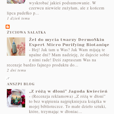
wyskrobać jakieś podsumowanie. W
czerwcu niewiele zużyłam, ale z końcem
lipca pudełko p...
1 dzień temu
ŻYCIOWA SAŁATKA
Żel do mycia twarzy DermoSkin
Expert Micro Purifying Biotaniqe
-
Hej! Jak tam u Was? Jak Wam mijają te
upalne dni? Mam nadzieję, że dajecie sobie
z nimi rade! Dziś zapraszam Was na
recenzje bardzo fajnego produktu do...
2 dni temu
ANSZPI BLOG
„Z różą w dłoni” Jagoda Kwiecień
-
(Recenzja reklamowa) „Z różą w dłoni”
to bez wątpienia najpiękniejsza książka w
mojej biblioteczce. To małe dzieło sztuki,
które, trzymając w dłoniac...