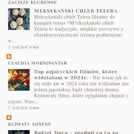
ZACISZE KUCHENNE
-
MEKSYKAŃSKI CHLEB TELERA
Meksykański chleb Telera Idealny do
kanapek tortas *M*eksykański chleb
Telera to tradycyjne, miękkie pieczywo z
charakterystycznymi trzema podłużnymi
w...
1 tydzień temu
CLAUDIA MORNINGSTAR
Top azjatyckich filmów, które
-
Nie wiem jak to
widziałam w 2024r.
się stało ale w 2024 roku nie widziałam ani
jednej japońskiej bądź chińskiej dramy.
Królowały filmy, które oglądałam chętnie i
często. Nies...
1 tydzień temu
KLIMATY AGNESS
Bukiet lipca - zgadnij co to za