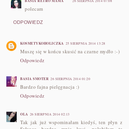
BASIA RETRO MAMA
26 SIERPNIA 2014 07:08
polecam
ODPOWIEDZ
KOSMETYKOHOLICZKA
25 SIERPNIA 2014 13:28
Muszę się w końcu skusić na czarne mydło :-)
Odpowiedz
BASIA SMOTER
26 SIERPNIA 2014 01:20
Bardzo fajna pielęgnacja :)
Odpowiedz
OLA
26 SIERPNIA 2014 02:13
Tak jak już wspominałam kiedyś, ten płyn z
Sylveco bardzo mnie kusi, polubiłam te