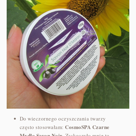
Do wieczornego oczyszczania twarzy
CosmoSPA Czarne
często stosowałam:
Mydło Savon Noir
. Zaskoczyło mnie to,