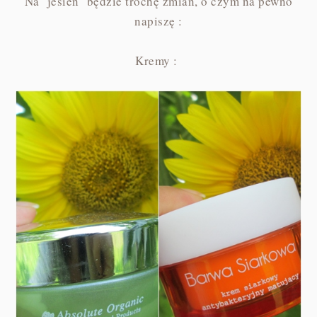
Na jesień będzie trochę zmian, o czym na pewno
napiszę :
Kremy :