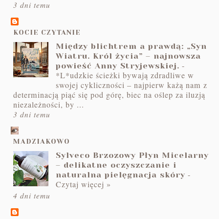
3 dni temu
KOCIE CZYTANIE
Między blichtrem a prawdą: „Syn
Wiatru. Król życia” – najnowsza
-
powieść Anny Stryjewskiej.
*L*udzkie ścieżki bywają zdradliwe w
swojej cykliczności – najpierw każą nam z
determinacją piąć się pod górę, biec na oślep za iluzją
niezależności, by ...
3 dni temu
MADZIAKOWO
Sylveco Brzozowy Płyn Micelarny
– delikatne oczyszczanie i
-
naturalna pielęgnacja skóry
Czytaj więcej »
4 dni temu