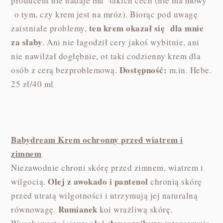
producent nie nadaje mu takich cech (nie ma mowy
o tym, czy krem jest na mróz). Biorąc pod uwagę
ten krem okazał się dla mnie
zaistniałe problemy,
za słaby
. Ani nie łagodził cery jakoś wybitnie, ani
nie nawilżał dogłębnie, ot taki codzienny krem dla
Dostępność:
osób z cerą bezproblemową.
m.in. Hebe.
25 zł/40 ml
Babydream Krem ochronny przed wiatrem i
zimnem
Niezawodnie chroni skórę przed zimnem, wiatrem i
Olej z awokado i pantenol
wilgocią.
chronią skórę
przed utratą wilgotności i utrzymują jej naturalną
Rumianek
równowagę.
koi wrażliwą skórę.