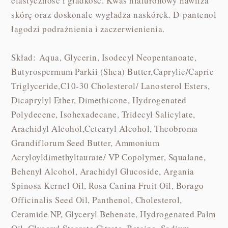
elastyczność i gładkość. Kwas hialuronowy nawilża
skórę oraz doskonale wygładza naskórek. D-pantenol
łagodzi podrażnienia i zaczerwienienia.
Skład: Aqua, Glycerin, Isodecyl Neopentanoate,
Butyrospermum Parkii (Shea) Butter,Caprylic/Capric
Triglyceride,C10-30 Cholesterol/ Lanosterol Esters,
Dicaprylyl Ether, Dimethicone, Hydrogenated
Polydecene, Isohexadecane, Tridecyl Salicylate,
Arachidyl Alcohol,Cetearyl Alcohol, Theobroma
Grandiflorum Seed Butter, Ammonium
Acryloyldimethyltaurate/ VP Copolymer, Squalane,
Behenyl Alcohol, Arachidyl Glucoside, Argania
Spinosa Kernel Oil, Rosa Canina Fruit Oil, Borago
Officinalis Seed Oil, Panthenol, Cholesterol,
Ceramide NP, Glyceryl Behenate, Hydrogenated Palm