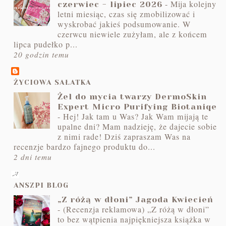
-
Mija kolejny
czerwiec - lipiec 2026
letni miesiąc, czas się zmobilizować i
wyskrobać jakieś podsumowanie. W
czerwcu niewiele zużyłam, ale z końcem
lipca pudełko p...
20 godzin temu
ŻYCIOWA SAŁATKA
Żel do mycia twarzy DermoSkin
Expert Micro Purifying Biotaniqe
-
Hej! Jak tam u Was? Jak Wam mijają te
upalne dni? Mam nadzieję, że dajecie sobie
z nimi rade! Dziś zapraszam Was na
recenzje bardzo fajnego produktu do...
2 dni temu
ANSZPI BLOG
„Z różą w dłoni” Jagoda Kwiecień
-
(Recenzja reklamowa) „Z różą w dłoni”
to bez wątpienia najpiękniejsza książka w