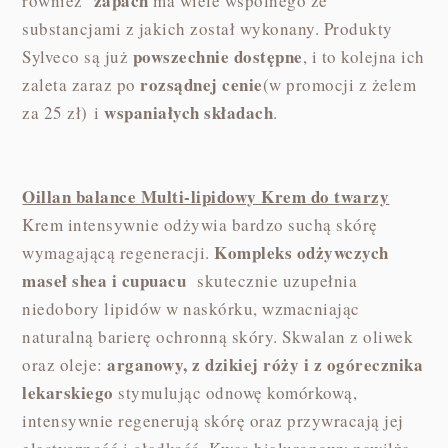
zapach
również
ma wiele wspólnego ze
substancjami z jakich został wykonany. Produkty
powszechnie dostępne
Sylveco są już
, i to kolejna ich
rozsądnej cenie
zaleta zaraz po
(w promocji z żelem
wspaniałych składach
za 25 zł) i
.
Oillan balance Multi-lipidowy Krem do twarzy
Krem intensywnie odżywia bardzo suchą skórę
Kompleks odżywczych
wymagającą regeneracji.
maseł shea i cupuacu
skutecznie uzupełnia
niedobory lipidów w naskórku, wzmacniając
naturalną barierę ochronną skóry. Skwalan z oliwek
arganowy, z dzikiej róży i z ogórecznika
oraz oleje:
lekarskiego
stymulując odnowę komórkową,
intensywnie regenerują skórę oraz przywracają jej