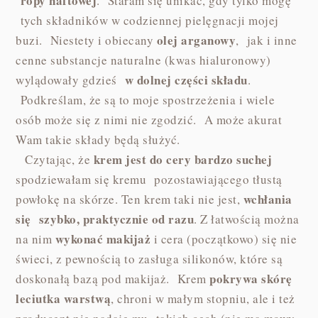
ropy naftowej
. Staram się unikać, gdy tylko mogę
tych składników w codziennej pielęgnacji mojej
olej arganowy
buzi. Niestety i obiecany
, jak i inne
cenne substancje naturalne (kwas hialuronowy)
w dolnej części składu
wylądowały gdzieś
.
Podkreślam, że są to moje spostrzeżenia i wiele
osób może się z nimi nie zgodzić. A może akurat
Wam takie składy będą służyć.
krem jest do cery bardzo suchej
Czytając, że
spodziewałam się kremu pozostawiającego tłustą
wchłania
powłokę na skórze. Ten krem taki nie jest,
się szybko, praktycznie od razu
. Z łatwością można
wykonać makijaż
na nim
i cera (początkowo) się nie
świeci, z pewnością to zasługa silikonów, które są
pokrywa skórę
doskonałą bazą pod makijaż. Krem
leciutka warstwą
, chroni w małym stopniu, ale i też