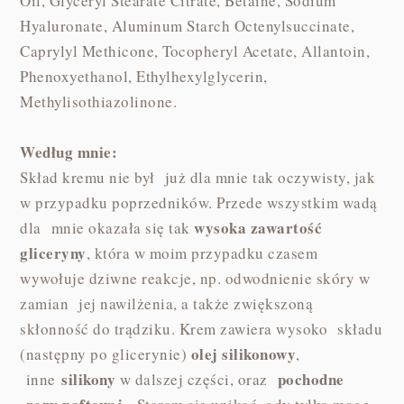
Oil, Glyceryl Stearate Citrate, Betaine, Sodium
Hyaluronate, Aluminum Starch Octenylsuccinate,
Caprylyl Methicone, Tocopheryl Acetate, Allantoin,
Phenoxyethanol, Ethylhexylglycerin,
Methylisothiazolinone.
Według mnie:
Skład kremu nie był już dla mnie tak oczywisty, jak
w przypadku poprzedników. Przede wszystkim wadą
wysoka zawartość
dla mnie okazała się tak
gliceryny
, która w moim przypadku czasem
wywołuje dziwne reakcje, np. odwodnienie skóry w
zamian jej nawilżenia, a także zwiększoną
skłonność do trądziku. Krem zawiera wysoko składu
olej silikonowy
(następny po glicerynie)
,
silikony
pochodne
inne
w dalszej części, oraz