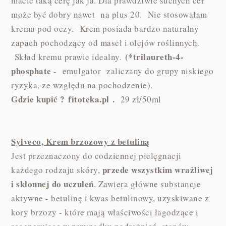
macie taką cerę jak ja. Dla prawdziwie suchych cer
może być dobry nawet na plus 20. Nie stosowałam
kremu pod oczy. Krem posiada bardzo naturalny
zapach pochodzący od maseł i olejów roślinnych.
(*trilaureth-4-
Skład kremu prawie idealny.
phosphate
- emulgator zaliczany do grupy niskiego
ryzyka, ze względu na pochodzenie).
Gdzie kupić ? fitoteka.pl .
29 zł/50ml
Sylveco, Krem brzozowy z betuliną
Jest przeznaczony do codziennej pielęgnacji
przede wszystkim wrażliwej
każdego rodzaju skóry,
i skłonnej do uczuleń
. Zawiera główne substancje
aktywne - betulinę i kwas betulinowy, uzyskiwane z
kory brzozy - które mają właściwości łagodzące i