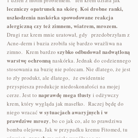
1 dzień z moim problemem. Ten krem działa jak
leczniczy opatrunek na skórę
Koi drobne ranki,
.
uszkodzenia naskórka spowodowane reakcja
alergiczną czy też zimnem, wiatrem, mrozem.
Drugi raz krem mnie uratował, gdy przedobrzyłam z
Acne-derm i buzia zrobiła się bardzo wrażliwa na
szybko odbudował nadwątloną
zimno. Krem bardzo
warstwę ochronną
naskórka. Jednak do codziennego
stosowania na buzię nie polecam. Nie dlatego, że jest
to zły produkt, ale dlatego, że ewidentnie
przyspiesza produkcje niedoskonałości na mojej
naprawdę mega tłusty
cerze. Jest to
i odżywczy
krem, który wygląda jak masełko. Raczej będę do
w sytuacjach awaryjnych i w
niego wracać
prawdziwe mrozy
, bo co jak co, ale to prawdziwa
bomba olejowa. Jak w przypadku kremu Fitomed, tu