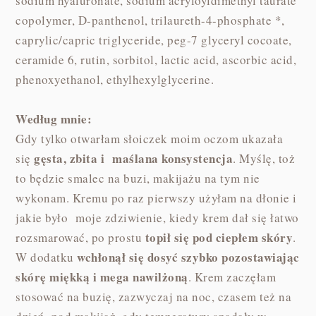
sodium hyaluronate, sodium acryloyldimethyl taurate
copolymer, D-panthenol, trilaureth-4-phosphate *,
caprylic/capric triglyceride, peg-7 glyceryl cocoate,
ceramide 6, rutin, sorbitol, lactic acid, ascorbic acid,
phenoxyethanol, ethylhexylglycerine.
Według mnie:
Gdy tylko otwarłam słoiczek moim oczom ukazała
gęsta, zbita i maślana konsystencja
się
. Myślę, toż
to będzie smalec na buzi, makijażu na tym nie
wykonam. Kremu po raz pierwszy użyłam na dłonie i
jakie było moje zdziwienie, kiedy krem dał się łatwo
topił się pod ciepłem skóry
rozsmarować, po prostu
.
wchłonął się dosyć szybko pozostawiając
W dodatku
skórę miękką i mega nawilżoną
. Krem zaczęłam
stosować na buzię, zazwyczaj na noc, czasem też na