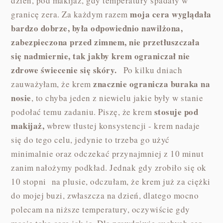
dzień, pod makijaż, gdy temperatury spadały w
moja cera wyglądała
granicę zera. Za każdym razem
bardzo dobrze, była odpowiednio nawilżona,
zabezpieczona przed zimnem, nie przetłuszczała
się nadmiernie, tak jakby krem ograniczał nie
zdrowe świecenie się skóry.
Po kilku dniach
znacznie ogranicza buraka na
zauważyłam, że krem
nosie
, to chyba jeden z niewielu jakie były w stanie
stosuje pod
podołać temu zadaniu. Piszę, że krem
makijaż,
wbrew tłustej konsystencji - krem nadaje
się do tego celu, jedynie to trzeba go użyć
minimalnie oraz odczekać przynajmniej z 10 minut
zanim nałożymy podkład. Jednak gdy zrobiło się ok
10 stopni na plusie, odczułam, że krem już za ciężki
do mojej buzi, zwłaszcza na dzień, dlatego mocno
polecam na niższe temperatury, oczywiście gdy