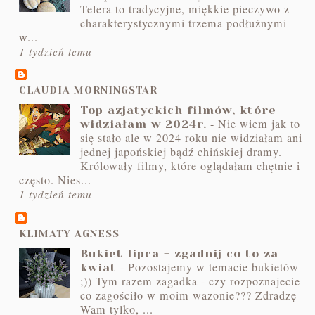
Telera to tradycyjne, miękkie pieczywo z
charakterystycznymi trzema podłużnymi
w...
1 tydzień temu
CLAUDIA MORNINGSTAR
Top azjatyckich filmów, które
-
Nie wiem jak to
widziałam w 2024r.
się stało ale w 2024 roku nie widziałam ani
jednej japońskiej bądź chińskiej dramy.
Królowały filmy, które oglądałam chętnie i
często. Nies...
1 tydzień temu
KLIMATY AGNESS
Bukiet lipca - zgadnij co to za
-
Pozostajemy w temacie bukietów
kwiat
;)) Tym razem zagadka - czy rozpoznajecie
co zagościło w moim wazonie??? Zdradzę
Wam tylko, ...