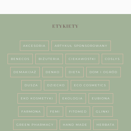
ETYKIETY
AKCESORIA
ARTYKUŁ SPONSOROWANY
BENECOS
BIŻUTERIA
CIEKAWOSTKI
COSLYS
DEMAKIJAŻ
DENKO
DIETA
DOM I OGRÓD
DUSZA
DZIECKO
ECO COSMETICS
EKO KOSMETYKI
EKOLOGIA
EUBIONA
FARMONA
FEMI
FITOMED
GLINKI
GREEN PHARMACY
HAND MADE
HERBATA