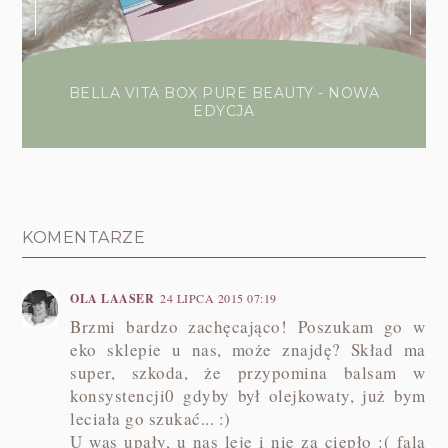
BELLA VITA BOX PURE BEAUTY - NOWA
EDYCJA
KOMENTARZE
OLA LAASER
24 LIPCA 2015 07:19
Brzmi bardzo zachęcająco! Poszukam go w
eko sklepie u nas, może znajdę? Skład ma
super, szkoda, że przypomina balsam w
konsystencji0 gdyby był olejkowaty, już bym
leciała go szukać... :)
U was upały, u nas leje i nie za ciepło :( fala