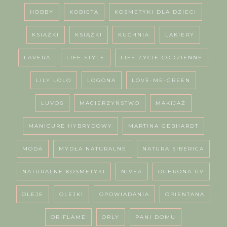
HOBBY
KOBIETA
KOSMETYKI DLA DZIECI
KSIAŻKI
KSIĄŻKI
KUCHNIA
LAKIERY
LAVERA
LIFE STYLE
LIFE ŻYCIE CODZIENNE
LILY LOLO
LOGONA
LOVE-ME-GREEN
LUVOS
MACIERZYŃSTWO
MAKIJAŻ
MANICURE HYBRYDOWY
MARTINA GEBHARDT
MODA
MYDŁA NATURALNE
NATURA SIBERICA
NATURALNE KOSMETYKI
NIVEA
OCHRONA UV
OLEJE
OLEJKI
OPOWIADANIA
ORIENTANA
ORIFLAME
ORLY
PANI DOMU