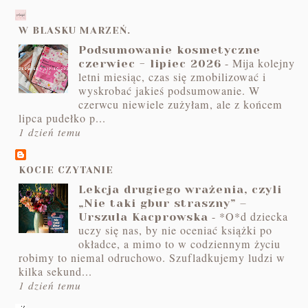
W BLASKU MARZEŃ.
Podsumowanie kosmetyczne
-
Mija kolejny
czerwiec - lipiec 2026
letni miesiąc, czas się zmobilizować i
wyskrobać jakieś podsumowanie. W
czerwcu niewiele zużyłam, ale z końcem
lipca pudełko p...
1 dzień temu
KOCIE CZYTANIE
Lekcja drugiego wrażenia, czyli
„Nie taki gbur straszny” –
-
*O*d dziecka
Urszula Kacprowska
uczy się nas, by nie oceniać książki po
okładce, a mimo to w codziennym życiu
robimy to niemal odruchowo. Szufladkujemy ludzi w
kilka sekund...
1 dzień temu