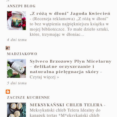
ANSZPI BLOG
„Z różą w dłoni” Jagoda Kwiecień
-
(Recenzja reklamowa) „Z różą w dłoni”
to bez wątpienia najpiękniejsza książka w
mojej biblioteczce. To małe dzieło sztuki,
które, trzymając w dłoniac...
4 dni temu
MADZIAKOWO
Sylveco Brzozowy Płyn Micelarny
– delikatne oczyszczanie i
-
naturalna pielęgnacja skóry
Czytaj więcej »
5 dni temu
ZACISZE KUCHENNE
-
MEKSYKAŃSKI CHLEB TELERA
Meksykański chleb Telera Idealny do
kanapek tortas *M*eksykański chleb