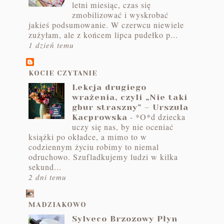
letni miesiąc, czas się
zmobilizować i wyskrobać
jakieś podsumowanie. W czerwcu niewiele
zużyłam, ale z końcem lipca pudełko p...
1 dzień temu
KOCIE CZYTANIE
Lekcja drugiego
wrażenia, czyli „Nie taki
gbur straszny” – Urszula
-
*O*d dziecka
Kacprowska
uczy się nas, by nie oceniać
książki po okładce, a mimo to w
codziennym życiu robimy to niemal
odruchowo. Szufladkujemy ludzi w kilka
sekund...
2 dni temu
MADZIAKOWO
Sylveco Brzozowy Płyn