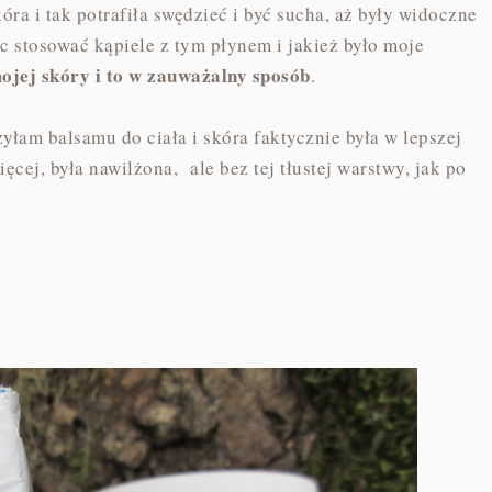
ra i tak potrafiła swędzieć i być sucha, aż były widoczne
ęc stosować kąpiele z tym płynem i jakież było moje
ojej skóry i to w zauważalny sposób
.
żyłam balsamu do ciała i skóra faktycznie była w lepszej
ęcej, była nawilżona, ale bez tej tłustej warstwy, jak po