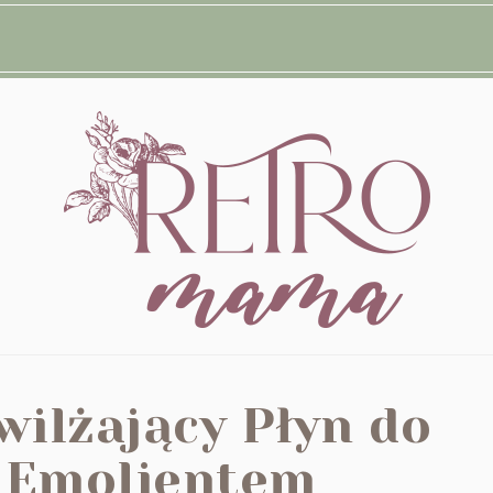
ilżający Płyn do
z Emolientem