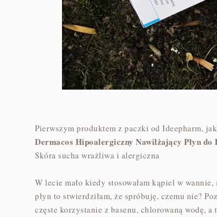
Pierwszym produktem z paczki od Ideepharm, jaki
Dermacos Hipoalergiczny Nawilżający Płyn do 
Skóra sucha wrażliwa i alergiczna
W lecie mało kiedy stosowałam kąpiel w wannie, 
płyn to stwierdziłam, że spróbuję, czemu nie? Po
częste korzystanie z basenu, chlorowaną wodę, 