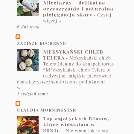
Micelarny – delikatne
oczyszczanie i naturalna
-
Czytaj
pielęgnacja skóry
więcej »
6 dni temu
ZACISZE KUCHENNE
MEKSYKAŃSKI CHLEB
-
Meksykański chleb
TELERA
Telera Idealny do kanapek tortas
*M*eksykański chleb Telera to
tradycyjne, miękkie pieczywo z
charakterystycznymi trzema podłużnymi
w...
1 tydzień temu
CLAUDIA MORNINGSTAR
Top azjatyckich filmów,
które widziałam w
-
Nie wiem jak to się
2024r.