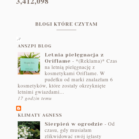
3,412,098
BLOGI KTÓRE CZYTAM
ANSZPI BLOG
Letnia pielęgnacja z
-
*(Reklama)* Czas
Oriflame
na letnią pielęgnację z
kosmetykami Oriflame. W
pudełku od marki znalazłam 6
kosmetyków, które zostały okrzyknięte
letnimi gwiazdami...
17 godzin temu
KLIMATY AGNESS
-
Od
Sierpień w ogrodzie
czasu, gdy musiałam
zlikwidować swój iglasty