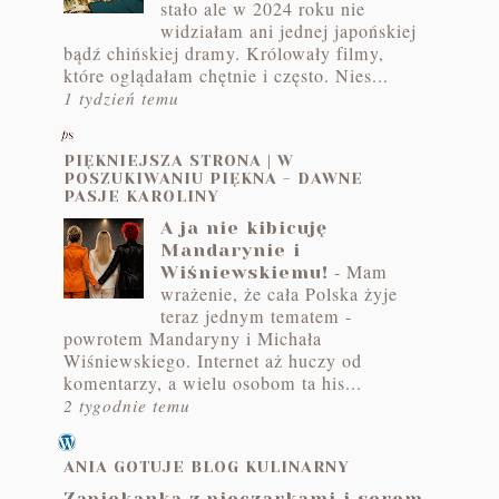
stało ale w 2024 roku nie
widziałam ani jednej japońskiej
bądź chińskiej dramy. Królowały filmy,
które oglądałam chętnie i często. Nies...
1 tydzień temu
PIĘKNIEJSZA STRONA | W
POSZUKIWANIU PIĘKNA - DAWNE
PASJE KAROLINY
A ja nie kibicuję
Mandarynie i
-
Mam
Wiśniewskiemu!
wrażenie, że cała Polska żyje
teraz jednym tematem -
powrotem Mandaryny i Michała
Wiśniewskiego. Internet aż huczy od
komentarzy, a wielu osobom ta his...
2 tygodnie temu
ANIA GOTUJE BLOG KULINARNY
Zapiekanka z pieczarkami i serem