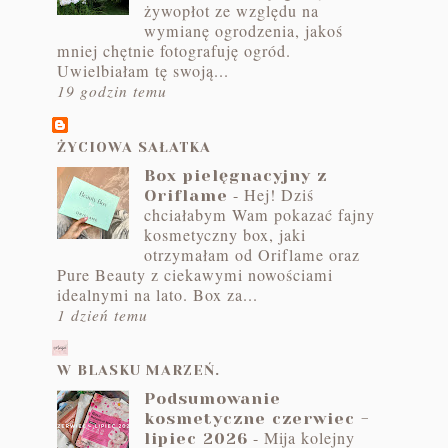
żywopłot ze względu na
wymianę ogrodzenia, jakoś
mniej chętnie fotografuję ogród.
Uwielbiałam tę swoją...
19 godzin temu
ŻYCIOWA SAŁATKA
Box pielęgnacyjny z
-
Hej! Dziś
Oriflame
chciałabym Wam pokazać fajny
kosmetyczny box, jaki
otrzymałam od Oriflame oraz
Pure Beauty z ciekawymi nowościami
idealnymi na lato. Box za...
1 dzień temu
W BLASKU MARZEŃ.
Podsumowanie
kosmetyczne czerwiec -
-
Mija kolejny
lipiec 2026