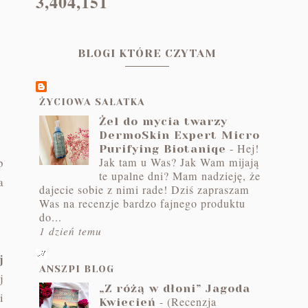
3,404,151
BLOGI KTÓRE CZYTAM
ŻYCIOWA SAŁATKA
Żel do mycia twarzy
DermoSkin Expert Micro
-
Hej!
Purifying Biotaniqe
Jak tam u Was? Jak Wam mijają
b
te upalne dni? Mam nadzieję, że
a
dajecie sobie z nimi rade! Dziś zapraszam
Was na recenzje bardzo fajnego produktu
do...
1 dzień temu
j
ANSZPI BLOG
j
„Z różą w dłoni” Jagoda
i
-
(Recenzja
Kwiecień