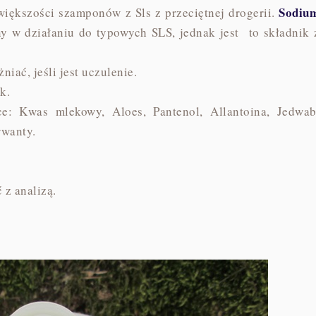
Sodiu
większości szamponów z Sls z przeciętnej drogerii.
y w działaniu do typowych SLS, jednak jest to składnik 
niać, jeśli jest uczulenie.
yk.
ce: Kwas mlekowy, Aloes, Pantenol, Allantoina, Jedwab
rwanty.
ć z analizą.