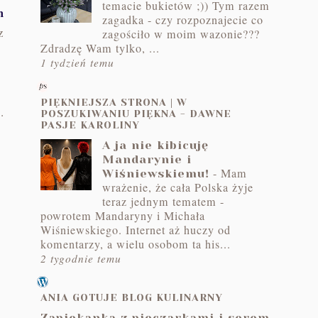
temacie bukietów ;)) Tym razem
m
zagadka - czy rozpoznajecie co
z
zagościło w moim wazonie???
Zdradzę Wam tylko, ...
1 tydzień temu
PIĘKNIEJSZA STRONA | W
.
POSZUKIWANIU PIĘKNA - DAWNE
PASJE KAROLINY
A ja nie kibicuję
Mandarynie i
-
Mam
Wiśniewskiemu!
wrażenie, że cała Polska żyje
teraz jednym tematem -
powrotem Mandaryny i Michała
Wiśniewskiego. Internet aż huczy od
komentarzy, a wielu osobom ta his...
2 tygodnie temu
ANIA GOTUJE BLOG KULINARNY
Zapiekanka z pieczarkami i serem