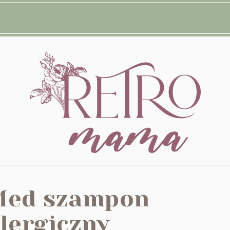
Med szampon
lergiczny