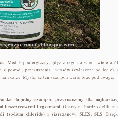
cal Med Hipoalergiczny, gdyż z tego co wiem, wiele osó
m z powodu przesuszenia włosów (zwłaszcza po lecie), 
 na skórze. Myślę, że ten szampon warto brać pod uwagę.
bardzo łagodny szampon przeznaczony dla najbardzie
ami łuszczycowymi i egzemami
. Oparty na bardzo delikatne
oli (sodium chloride) i siarczanów: SLES, SLS
. Dzięk