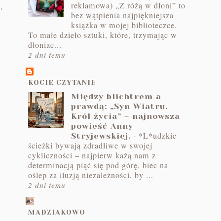
reklamowa) „Z różą w dłoni” to
,
bez wątpienia najpiękniejsza
książka w mojej biblioteczce.
To małe dzieło sztuki, które, trzymając w
dłoniac...
2 dni temu
KOCIE CZYTANIE
Między blichtrem a
prawdą: „Syn Wiatru.
Król życia” – najnowsza
powieść Anny
-
*L*udzkie
Stryjewskiej.
ścieżki bywają zdradliwe w swojej
cykliczności – najpierw każą nam z
determinacją piąć się pod górę, biec na
oślep za iluzją niezależności, by ...
2 dni temu
MADZIAKOWO