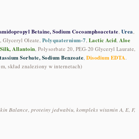
camidopropyl Betaine, Sodium Cocoamphoacetate
Urea
,
,
Polyquaternium-7
Lactic Acid
Aloe
 Glyceryl Oleate,
,
,
Silk, Allantoin
, Polysorbate 20, PEG-20 Glyceryl Laurate,
tassium Sorbate, Sodium Benzoate
Disodium EDTA
,
.
m, skład znaleziony w internetach)
in Balance, proteiny jedwabiu, kompleks witamin A, E, F,