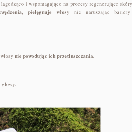
 łagodząco i wspomagająco na procesy regenerujące skóry
swędzenia, pielęgnuje włosy
nie naruszając bariery
nie powodując ich przetłuszczania
i włosy
,
 głowy.