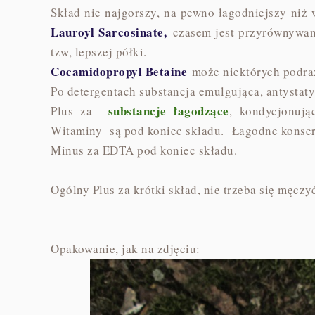
Skład nie najgorszy, na pewno łagodniejszy niż 
Lauroyl Sarcosinate,
czasem jest przyrównywan
tzw, lepszej półki.
Cocamidopropyl Betaine
może niektórych podraż
Po detergentach substancja emulgująca, antystat
substancje łagodzące
Plus za
, kondycjonują
Witaminy są pod koniec składu. Łagodne konse
Minus za EDTA pod koniec składu.
Ogólny Plus za krótki skład, nie trzeba się męczy
Opakowanie, jak na zdjęciu: