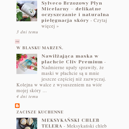
Sylveco Brzozowy Płyn
Micelarny – delikatne
oczyszczanie i naturalna
-
Czytaj
pielęgnacja skóry
więcej »
3 dni temu
W BLASKU MARZEŃ.
Nawilżająca maska w
-
płachcie Cliv Premium
Nadmierne upały sprawiły, że
maski w płachcie są u mnie
jeszcze częściej niż zazwyczaj.
Kolejna w walce z wysuszeniem na wiór
mojej skóry ...
4 dni temu
ZACISZE KUCHENNE
MEKSYKAŃSKI CHLEB
-
Meksykański chleb
TELERA