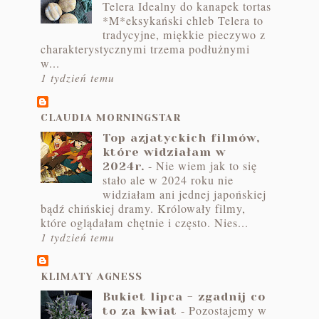
Telera Idealny do kanapek tortas
*M*eksykański chleb Telera to
tradycyjne, miękkie pieczywo z
charakterystycznymi trzema podłużnymi
w...
1 tydzień temu
CLAUDIA MORNINGSTAR
Top azjatyckich filmów,
które widziałam w
-
Nie wiem jak to się
2024r.
stało ale w 2024 roku nie
widziałam ani jednej japońskiej
bądź chińskiej dramy. Królowały filmy,
które oglądałam chętnie i często. Nies...
1 tydzień temu
KLIMATY AGNESS
Bukiet lipca - zgadnij co
-
Pozostajemy w
to za kwiat