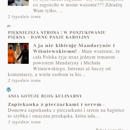
co zagościło w moim wazonie??? Zdradzę
Wam tylko, ...
2 tygodnie temu
PIĘKNIEJSZA STRONA | W POSZUKIWANIU
PIĘKNA - DAWNE PASJE KAROLINY
A ja nie kibicuję Mandarynie i
-
Mam wrażenie, że
Wiśniewskiemu!
cała Polska żyje teraz jednym tematem -
powrotem Mandaryny i Michała
Wiśniewskiego. Internet aż huczy od
komentarzy, a wielu osobom ta his...
2 tygodnie temu
ANIA GOTUJE BLOG KULINARNY
-
Zapiekanka z pieczarkami i serem
Domowa zapiekanka z pieczarkami i serem na bagietce
to szybka i smaczna przekąska, która uda...
3 tygodnie temu
Pokaż wszystko