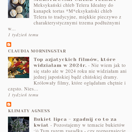
Meksykański chleb Telera Idealny do
kanapek tortas *M*eksykański chleb
Telera to tradycyjne, miękkie pieczywo z
charakterystycznymi trzema podłużnymi
w...
1 tydzień temu
CLAUDIA MORNINGSTAR
Top azjatyckich filmów, które
-
Nie wiem jak to
widziałam w 2024r.
się stało ale w 2024 roku nie widziałam ani
jednej japońskiej bądź chińskiej dramy.
Królowały filmy, które oglądałam chętnie i
często. Nies...
1 tydzień temu
KLIMATY AGNESS
Bukiet lipca - zgadnij co to za
-
Pozostajemy w temacie bukietów
kwiat
;)) Tym razem zagadka - czy rozpoznajecie