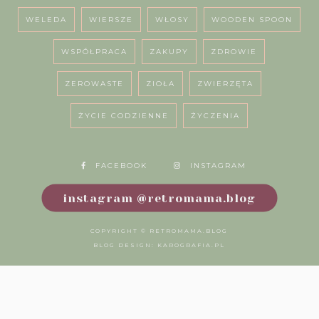
WELEDA
WIERSZE
WŁOSY
WOODEN SPOON
WSPÓŁPRACA
ZAKUPY
ZDROWIE
ZEROWASTE
ZIOŁA
ZWIERZĘTA
ŻYCIE CODZIENNE
ŻYCZENIA
FACEBOOK
INSTAGRAM
instagram @retromama.blog
COPYRIGHT ©
RETROMAMA.BLOG
BLOG DESIGN:
KAROGRAFIA.PL