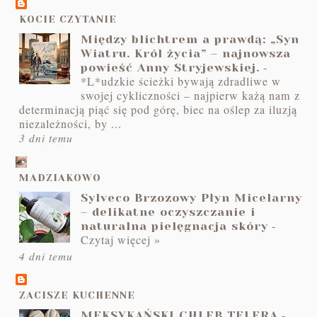
KOCIE CZYTANIE
Między blichtrem a prawdą: „Syn
Wiatru. Król życia” – najnowsza
-
powieść Anny Stryjewskiej.
*L*udzkie ścieżki bywają zdradliwe w
swojej cykliczności – najpierw każą nam z
determinacją piąć się pod górę, biec na oślep za iluzją
niezależności, by ...
3 dni temu
MADZIAKOWO
Sylveco Brzozowy Płyn Micelarny
– delikatne oczyszczanie i
-
naturalna pielęgnacja skóry
Czytaj więcej »
4 dni temu
ZACISZE KUCHENNE
-
MEKSYKAŃSKI CHLEB TELERA