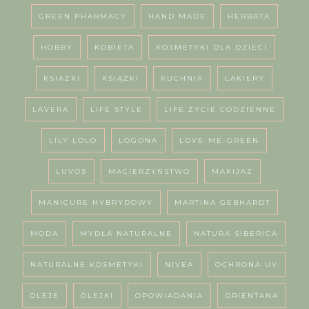
GREEN PHARMACY
HAND MADE
HERBATA
HOBBY
KOBIETA
KOSMETYKI DLA DZIECI
KSIAŻKI
KSIĄŻKI
KUCHNIA
LAKIERY
LAVERA
LIFE STYLE
LIFE ŻYCIE CODZIENNE
LILY LOLO
LOGONA
LOVE-ME-GREEN
LUVOS
MACIERZYŃSTWO
MAKIJAŻ
MANICURE HYBRYDOWY
MARTINA GEBHARDT
MODA
MYDŁA NATURALNE
NATURA SIBERICA
NATURALNE KOSMETYKI
NIVEA
OCHRONA UV
OLEJE
OLEJKI
OPOWIADANIA
ORIENTANA