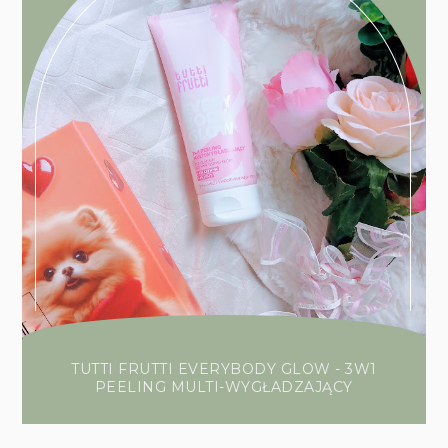
TUTTI FRUTTI EVERYBODY GLOW - 3W1
PEELING MULTI-WYGŁADZAJĄCY