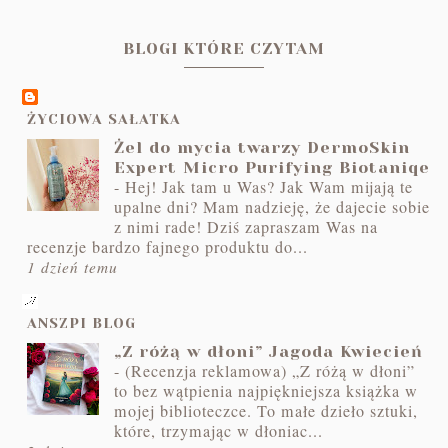
BLOGI KTÓRE CZYTAM
ŻYCIOWA SAŁATKA
Żel do mycia twarzy DermoSkin
Expert Micro Purifying Biotaniqe
-
Hej! Jak tam u Was? Jak Wam mijają te
upalne dni? Mam nadzieję, że dajecie sobie
z nimi rade! Dziś zapraszam Was na
recenzje bardzo fajnego produktu do...
1 dzień temu
ANSZPI BLOG
„Z różą w dłoni” Jagoda Kwiecień
-
(Recenzja reklamowa) „Z różą w dłoni”
to bez wątpienia najpiękniejsza książka w
mojej biblioteczce. To małe dzieło sztuki,
które, trzymając w dłoniac...