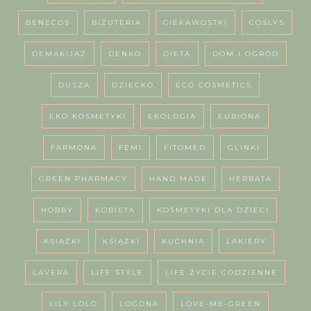
BENECOS
BIŻUTERIA
CIEKAWOSTKI
COSLYS
DEMAKIJAŻ
DENKO
DIETA
DOM I OGRÓD
DUSZA
DZIECKO
ECO COSMETICS
EKO KOSMETYKI
EKOLOGIA
EUBIONA
FARMONA
FEMI
FITOMED
GLINKI
GREEN PHARMACY
HAND MADE
HERBATA
HOBBY
KOBIETA
KOSMETYKI DLA DZIECI
KSIAŻKI
KSIĄŻKI
KUCHNIA
LAKIERY
LAVERA
LIFE STYLE
LIFE ŻYCIE CODZIENNE
LILY LOLO
LOGONA
LOVE-ME-GREEN