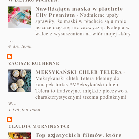
W BLASKU MARZEŃ.
Nawilżająca maska w płachcie
-
Nadmierne upały
Cliv Premium
sprawiły, że maski w płachcie są u mnie
jeszcze częściej niż zazwyczaj. Kolejna w
walce z wysuszeniem na wiór mojej skóry
...
4 dni temu
ZACISZE KUCHENNE
-
MEKSYKAŃSKI CHLEB TELERA
Meksykański chleb Telera Idealny do
kanapek tortas *M*eksykański chleb
Telera to tradycyjne, miękkie pieczywo z
charakterystycznymi trzema podłużnymi
w...
1 tydzień temu
CLAUDIA MORNINGSTAR
Top azjatyckich filmów, które