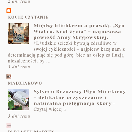
2 dni temu
KOCIE CZYTANIE
Między blichtrem a prawdą: „Syn
Wiatru. Król życia” – najnowsza
-
powieść Anny Stryjewskiej.
*L*udzkie ścieżki bywają zdradliwe w
swojej cykliczności – najpierw każą nam z
determinacją piąć się pod górę, biec na oślep za iluzją
niezależności, by ...
3 dni temu
MADZIAKOWO
Sylveco Brzozowy Płyn Micelarny
– delikatne oczyszczanie i
-
naturalna pielęgnacja skóry
Czytaj więcej »
3 dni temu