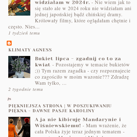
-
Nie wiem jak to
widziałam w 2024r.
się stało ale w 2024 roku nie widziałam ani
jednej japońskiej bądź chińskiej dramy.
Królowały filmy, które oglądałam chętnie i
często. Nies...
1 tydzień temu
KLIMATY AGNESS
Bukiet lipca - zgadnij co to za
-
Pozostajemy w temacie bukietów
kwiat
;)) Tym razem zagadka - czy rozpoznajecie
co zagościło w moim wazonie??? Zdradzę
Wam tylko, ...
2 tygodnie temu
PIĘKNIEJSZA STRONA | W POSZUKIWANIU
PIĘKNA - DAWNE PASJE KAROLINY
A ja nie kibicuję Mandarynie i
-
Mam wrażenie, że
Wiśniewskiemu!
cała Polska żyje teraz jednym tematem -