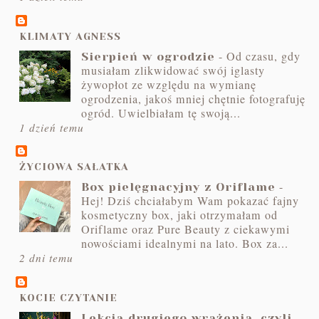
KLIMATY AGNESS
-
Od czasu, gdy
Sierpień w ogrodzie
musiałam zlikwidować swój iglasty
żywopłot ze względu na wymianę
ogrodzenia, jakoś mniej chętnie fotografuję
ogród. Uwielbiałam tę swoją...
1 dzień temu
ŻYCIOWA SAŁATKA
-
Box pielęgnacyjny z Oriflame
Hej! Dziś chciałabym Wam pokazać fajny
kosmetyczny box, jaki otrzymałam od
Oriflame oraz Pure Beauty z ciekawymi
nowościami idealnymi na lato. Box za...
2 dni temu
KOCIE CZYTANIE
Lekcja drugiego wrażenia, czyli