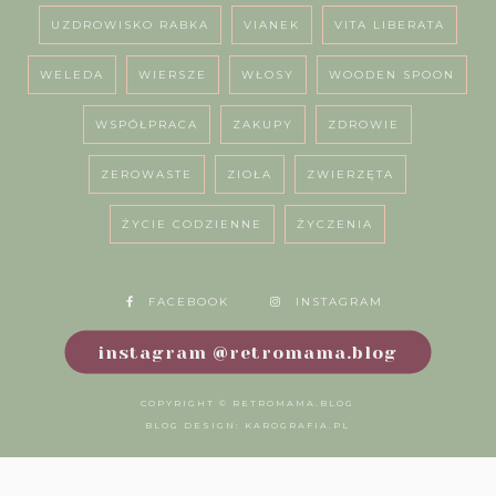
UZDROWISKO RABKA
VIANEK
VITA LIBERATA
WELEDA
WIERSZE
WŁOSY
WOODEN SPOON
WSPÓŁPRACA
ZAKUPY
ZDROWIE
ZEROWASTE
ZIOŁA
ZWIERZĘTA
ŻYCIE CODZIENNE
ŻYCZENIA
FACEBOOK
INSTAGRAM
instagram @retromama.blog
COPYRIGHT ©
RETROMAMA.BLOG
BLOG DESIGN:
KAROGRAFIA.PL