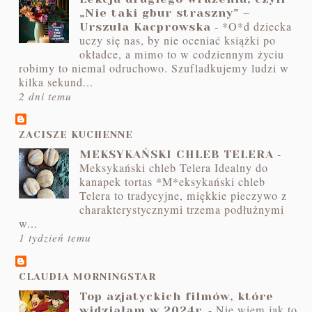
„Nie taki gbur straszny” –
-
*O*d dziecka
Urszula Kacprowska
uczy się nas, by nie oceniać książki po
okładce, a mimo to w codziennym życiu
robimy to niemal odruchowo. Szufladkujemy ludzi w
kilka sekund...
2 dni temu
ZACISZE KUCHENNE
-
MEKSYKAŃSKI CHLEB TELERA
Meksykański chleb Telera Idealny do
kanapek tortas *M*eksykański chleb
Telera to tradycyjne, miękkie pieczywo z
charakterystycznymi trzema podłużnymi
w...
1 tydzień temu
CLAUDIA MORNINGSTAR
Top azjatyckich filmów, które
-
Nie wiem jak to
widziałam w 2024r.