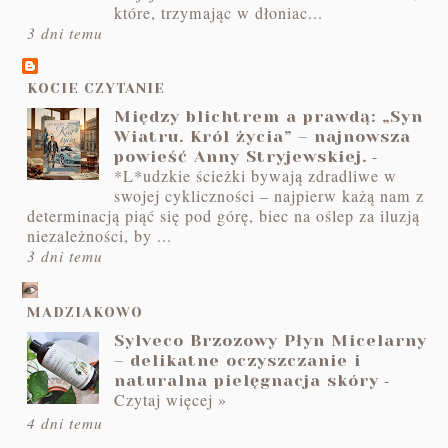
które, trzymając w dłoniac...
3 dni temu
KOCIE CZYTANIE
Między blichtrem a prawdą: „Syn
Wiatru. Król życia” – najnowsza
-
powieść Anny Stryjewskiej.
*L*udzkie ścieżki bywają zdradliwe w
swojej cykliczności – najpierw każą nam z
determinacją piąć się pod górę, biec na oślep za iluzją
niezależności, by ...
3 dni temu
MADZIAKOWO
Sylveco Brzozowy Płyn Micelarny
– delikatne oczyszczanie i
-
naturalna pielęgnacja skóry
Czytaj więcej »
4 dni temu