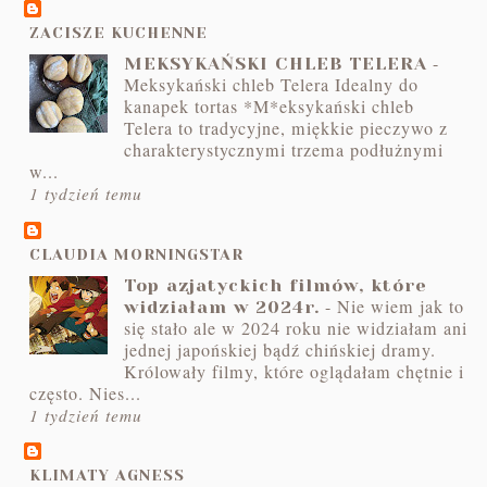
ZACISZE KUCHENNE
-
MEKSYKAŃSKI CHLEB TELERA
Meksykański chleb Telera Idealny do
kanapek tortas *M*eksykański chleb
Telera to tradycyjne, miękkie pieczywo z
charakterystycznymi trzema podłużnymi
w...
1 tydzień temu
CLAUDIA MORNINGSTAR
Top azjatyckich filmów, które
-
Nie wiem jak to
widziałam w 2024r.
się stało ale w 2024 roku nie widziałam ani
jednej japońskiej bądź chińskiej dramy.
Królowały filmy, które oglądałam chętnie i
często. Nies...
1 tydzień temu
KLIMATY AGNESS