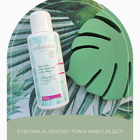
EUBIONA ALOESOWY TONIK NAWILŻAJĄCY