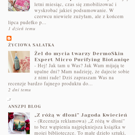
letni miesiąc, czas się zmobilizować i
wyskrobać jakieś podsumowanie. W
czerwcu niewiele zużyłam, ale z końcem
lipca pudełko p...
1 dzień temu
ŻYCIOWA SAŁATKA
Żel do mycia twarzy DermoSkin
Expert Micro Purifying Biotaniqe
-
Hej! Jak tam u Was? Jak Wam mijają te
upalne dni? Mam nadzieję, że dajecie sobie
z nimi rade! Dziś zapraszam Was na
recenzje bardzo fajnego produktu do...
2 dni temu
ANSZPI BLOG
„Z różą w dłoni” Jagoda Kwiecień
-
(Recenzja reklamowa) „Z różą w dłoni”
to bez wątpienia najpiękniejsza książka w
mojej biblioteczce. To małe dzieło sztuki,