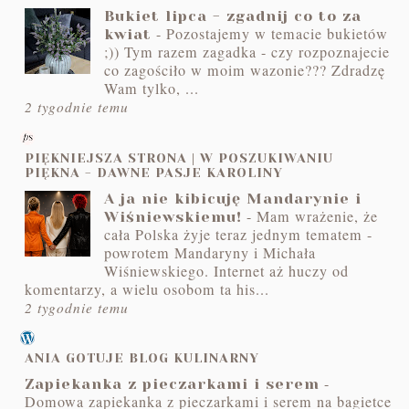
Bukiet lipca - zgadnij co to za
-
Pozostajemy w temacie bukietów
kwiat
;)) Tym razem zagadka - czy rozpoznajecie
co zagościło w moim wazonie??? Zdradzę
Wam tylko, ...
2 tygodnie temu
PIĘKNIEJSZA STRONA | W POSZUKIWANIU
PIĘKNA - DAWNE PASJE KAROLINY
A ja nie kibicuję Mandarynie i
-
Mam wrażenie, że
Wiśniewskiemu!
cała Polska żyje teraz jednym tematem -
powrotem Mandaryny i Michała
Wiśniewskiego. Internet aż huczy od
komentarzy, a wielu osobom ta his...
2 tygodnie temu
ANIA GOTUJE BLOG KULINARNY
-
Zapiekanka z pieczarkami i serem
Domowa zapiekanka z pieczarkami i serem na bagietce