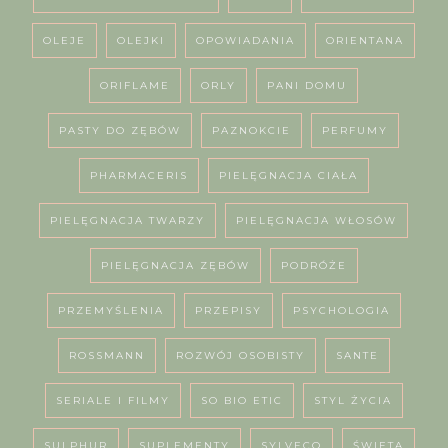
OLEJE
OLEJKI
OPOWIADANIA
ORIENTANA
ORIFLAME
ORLY
PANI DOMU
PASTY DO ZĘBÓW
PAZNOKCIE
PERFUMY
PHARMACERIS
PIELĘGNACJA CIAŁA
PIELĘGNACJA TWARZY
PIELĘGNACJA WŁOSÓW
PIELĘGNACJA ZĘBÓW
PODRÓŻE
PRZEMYŚLENIA
PRZEPISY
PSYCHOLOGIA
ROSSMANN
ROZWÓJ OSOBISTY
SANTE
SERIALE I FILMY
SO BIO ETIC
STYL ŻYCIA
SULPHUR
SUPLEMENTY
SYLVECO
ŚWIĘTA