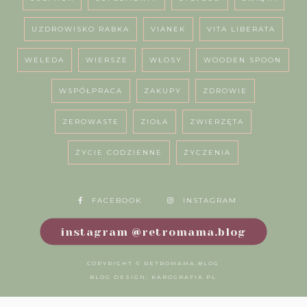
UZDROWISKO RABKA
VIANEK
VITA LIBERATA
WELEDA
WIERSZE
WŁOSY
WOODEN SPOON
WSPÓŁPRACA
ZAKUPY
ZDROWIE
ZEROWASTE
ZIOŁA
ZWIERZĘTA
ŻYCIE CODZIENNE
ŻYCZENIA
FACEBOOK
INSTAGRAM
instagram @retromama.blog
COPYRIGHT ©
RETROMAMA.BLOG
BLOG DESIGN:
KAROGRAFIA.PL