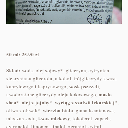
50 ml/ 25.90 zł
Skład:
woda, olej sojowy*, gliceryna, cytrynian
stearynianu glicerolu, alkohol, trójglicerydy kwasu
wosk pszczeli
kaprylowego i kaprynowego,
,
masło
uwodornione glicerydy oleju kokosowego,
shea
olej z jojoby
wyciąg z szałwii lekarskiej
*,
*,
*,
wierzba biała
oliwa z oliwek*,
, guma ksantanowa,
kwas mlekowy
mleczan sodu,
, tokoferol, zapach,
cytronelol, limonen, linalol, geraniol, cytral.