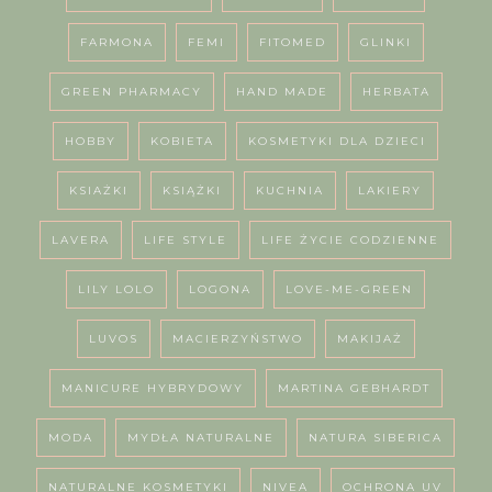
FARMONA
FEMI
FITOMED
GLINKI
GREEN PHARMACY
HAND MADE
HERBATA
HOBBY
KOBIETA
KOSMETYKI DLA DZIECI
KSIAŻKI
KSIĄŻKI
KUCHNIA
LAKIERY
LAVERA
LIFE STYLE
LIFE ŻYCIE CODZIENNE
LILY LOLO
LOGONA
LOVE-ME-GREEN
LUVOS
MACIERZYŃSTWO
MAKIJAŻ
MANICURE HYBRYDOWY
MARTINA GEBHARDT
MODA
MYDŁA NATURALNE
NATURA SIBERICA
NATURALNE KOSMETYKI
NIVEA
OCHRONA UV