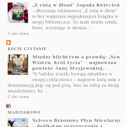
„Z różą w dłoni” Jagoda Kwiecień
-
(Recenzja reklamowa) „Z różą w dłoni”
to bez wątpienia najpiękniejsza książka w
mojej biblioteczce. To małe dzieło sztuki,
które, trzymając w dłoniac...
3 dni temu
KOCIE CZYTANIE
Między blichtrem a prawdą: „Syn
Wiatru. Król życia” – najnowsza
-
powieść Anny Stryjewskiej.
*L*udzkie ścieżki bywają zdradliwe w
swojej cykliczności – najpierw każą nam z
determinacją piąć się pod górę, biec na oślep za iluzją
niezależności, by ...
3 dni temu
MADZIAKOWO
Sylveco Brzozowy Płyn Micelarny
– delikatne oczyszczanie i