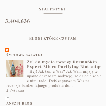
STATYSTYKI
3,404,636
BLOGI KTÓRE CZYTAM
ŻYCIOWA SAŁATKA
Żel do mycia twarzy DermoSkin
Expert Micro Purifying Biotaniqe
-
Hej! Jak tam u Was? Jak Wam mijają te
upalne dni? Mam nadzieję, że dajecie sobie
z nimi rade! Dziś zapraszam Was na
recenzje bardzo fajnego produktu do...
2 dni temu
ANSZPI BLOG