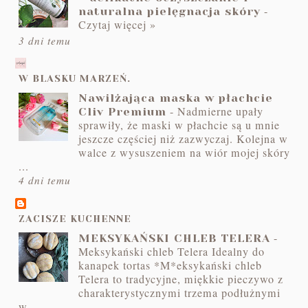
-
naturalna pielęgnacja skóry
Czytaj więcej »
3 dni temu
W BLASKU MARZEŃ.
Nawilżająca maska w płachcie
-
Nadmierne upały
Cliv Premium
sprawiły, że maski w płachcie są u mnie
jeszcze częściej niż zazwyczaj. Kolejna w
walce z wysuszeniem na wiór mojej skóry
...
4 dni temu
ZACISZE KUCHENNE
-
MEKSYKAŃSKI CHLEB TELERA
Meksykański chleb Telera Idealny do
kanapek tortas *M*eksykański chleb
Telera to tradycyjne, miękkie pieczywo z
charakterystycznymi trzema podłużnymi
w...