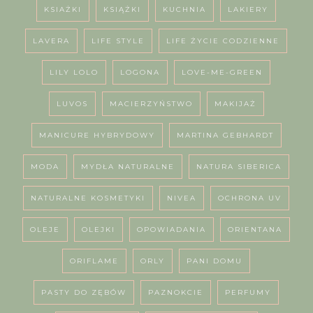
KSIAŻKI
KSIĄŻKI
KUCHNIA
LAKIERY
LAVERA
LIFE STYLE
LIFE ŻYCIE CODZIENNE
LILY LOLO
LOGONA
LOVE-ME-GREEN
LUVOS
MACIERZYŃSTWO
MAKIJAŻ
MANICURE HYBRYDOWY
MARTINA GEBHARDT
MODA
MYDŁA NATURALNE
NATURA SIBERICA
NATURALNE KOSMETYKI
NIVEA
OCHRONA UV
OLEJE
OLEJKI
OPOWIADANIA
ORIENTANA
ORIFLAME
ORLY
PANI DOMU
PASTY DO ZĘBÓW
PAZNOKCIE
PERFUMY