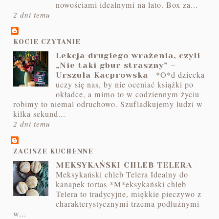
nowościami idealnymi na lato. Box za...
2 dni temu
KOCIE CZYTANIE
Lekcja drugiego wrażenia, czyli
„Nie taki gbur straszny” –
-
*O*d dziecka
Urszula Kacprowska
uczy się nas, by nie oceniać książki po
okładce, a mimo to w codziennym życiu
robimy to niemal odruchowo. Szufladkujemy ludzi w
kilka sekund...
2 dni temu
ZACISZE KUCHENNE
-
MEKSYKAŃSKI CHLEB TELERA
Meksykański chleb Telera Idealny do
kanapek tortas *M*eksykański chleb
Telera to tradycyjne, miękkie pieczywo z
charakterystycznymi trzema podłużnymi
w...