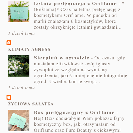
-
*
Letnia pielęgnacja z Oriflame
(Reklama)* Czas na letnią pielęgnację z
kosmetykami Oriflame. W pudełku od
marki znalazłam 6 kosmetyków, które
zostały okrzyknięte letnimi gwiazdami...
1 dzień temu
KLIMATY AGNESS
-
Od czasu, gdy
Sierpień w ogrodzie
musiałam zlikwidować swój iglasty
żywopłot ze względu na wymianę
ogrodzenia, jakoś mniej chętnie fotografuję
ogród. Uwielbiałam tę swoją...
1 dzień temu
ŻYCIOWA SAŁATKA
-
Box pielęgnacyjny z Oriflame
Hej! Dziś chciałabym Wam pokazać fajny
kosmetyczny box, jaki otrzymałam od
Oriflame oraz Pure Beauty z ciekawymi