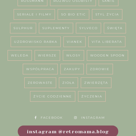
ROSSMANN
ROZWÓJ OSOBISTY
SANTE
SERIALE I FILMY
SO BIO ETIC
STYL ŻYCIA
SULPHUR
SUPLEMENTY
SYLVECO
ŚWIĘTA
UZDROWISKO RABKA
VIANEK
VITA LIBERATA
WELEDA
WIERSZE
WŁOSY
WOODEN SPOON
WSPÓŁPRACA
ZAKUPY
ZDROWIE
ZEROWASTE
ZIOŁA
ZWIERZĘTA
ŻYCIE CODZIENNE
ŻYCZENIA
FACEBOOK
INSTAGRAM
instagram @retromama.blog