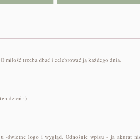
 O miłość trzeba dbać i celebrować ją każdego dnia.
en dzień :)
u -świetne logo i wygląd. Odnośnie wpisu - ja akurat ni