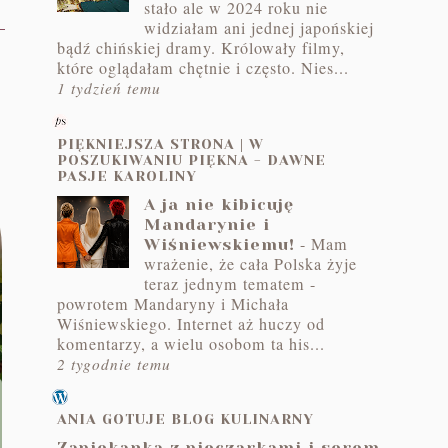
stało ale w 2024 roku nie
widziałam ani jednej japońskiej
bądź chińskiej dramy. Królowały filmy,
które oglądałam chętnie i często. Nies...
1 tydzień temu
PIĘKNIEJSZA STRONA | W
POSZUKIWANIU PIĘKNA - DAWNE
PASJE KAROLINY
A ja nie kibicuję
Mandarynie i
-
Mam
Wiśniewskiemu!
wrażenie, że cała Polska żyje
teraz jednym tematem -
powrotem Mandaryny i Michała
Wiśniewskiego. Internet aż huczy od
komentarzy, a wielu osobom ta his...
2 tygodnie temu
ANIA GOTUJE BLOG KULINARNY
Zapiekanka z pieczarkami i serem