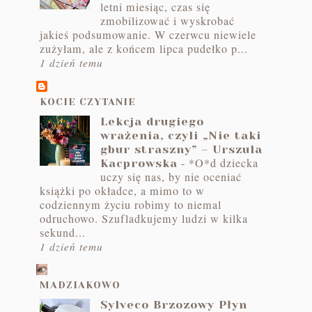
letni miesiąc, czas się
zmobilizować i wyskrobać
jakieś podsumowanie. W czerwcu niewiele
zużyłam, ale z końcem lipca pudełko p...
1 dzień temu
KOCIE CZYTANIE
Lekcja drugiego
wrażenia, czyli „Nie taki
gbur straszny” – Urszula
-
*O*d dziecka
Kacprowska
uczy się nas, by nie oceniać
książki po okładce, a mimo to w
codziennym życiu robimy to niemal
odruchowo. Szufladkujemy ludzi w kilka
sekund...
1 dzień temu
MADZIAKOWO
Sylveco Brzozowy Płyn