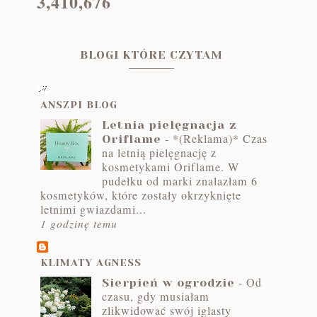
3,410,676
BLOGI KTÓRE CZYTAM
ANSZPI BLOG
Letnia pielęgnacja z
-
*(Reklama)* Czas
Oriflame
na letnią pielęgnację z
kosmetykami Oriflame. W
pudełku od marki znalazłam 6
kosmetyków, które zostały okrzyknięte
letnimi gwiazdami...
1 godzinę temu
KLIMATY AGNESS
-
Od
Sierpień w ogrodzie
czasu, gdy musiałam
zlikwidować swój iglasty