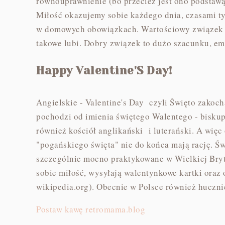
równouprawnienie (bo przecież jest ono podstawą k
Miłość okazujemy sobie każdego dnia, czasami ty
w domowych obowiązkach. Wartościowy związek to 
takowe lubi. Dobry związek to dużo szacunku, em
Happy Valentine'S Day!
Angielskie - Valentine's Day czyli Święto zako
pochodzi od imienia świętego Walentego - biskup
również kościół anglikański i luterański. A więc
"pogańskiego święta" nie do końca mają rację. Św
szczególnie mocno praktykowane w Wielkiej Bryt
sobie miłość, wysyłają walentynkowe kartki oraz
wikipedia.org). Obecnie w Polsce również hucznie
Postaw kawę retromama.blog