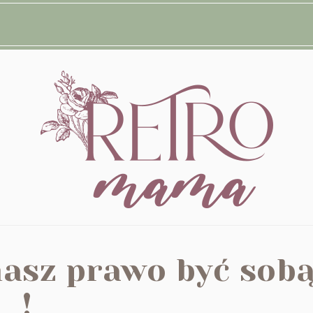
asz prawo być sob
!