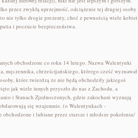
ażdej zdrowej relacji), nikt nie jest lepszym i gorszym.
lko przez zwykłą uprzejmość, odciążenie tej drugiej osoby
nie tylko drogie prezenty, choć z pewnością wiele kobiet
patia i poczucie bezpieczeństwa.
chanych obchodzone co roku 14 lutego. Nazwa Walentynki
a, męczennika, chrześcijańskiego, którego cześć wyznawał
 osoby, które twierdzą że nie będą obchodziły jakiegoś
ięto jak wiele innych przyszło do nas z Zachodu, a
anio i Stanach Zjednoczonych, gdzie zakochani wyznają
 obdarowują się wzajemnie. (o Walentynkach -
 obchodzone i lubiane przez starsze i młodsze pokolenia/