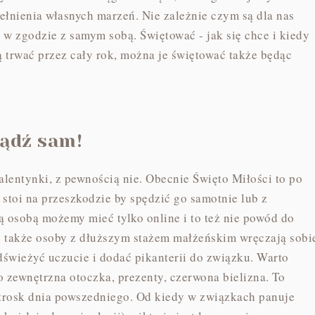
pełnienia własnych marzeń. Nie zależnie czym są dla nas
 w zgodzie z samym sobą. Świętować - jak się chce i kiedy
ą trwać przez cały rok, można je świętować także będąc
bądź sam!
lentynki, z pewnością nie. Obecnie Święto Miłości to po
 stoi na przeszkodzie by spędzić go samotnie lub z
ską osobą możemy mieć tylko online i to też nie powód do
le także osoby z dłuższym stażem małżeńskim wręczają sobi
odświeżyć uczucie i dodać pikanterii do związku. Warto
o zewnętrzna otoczka, prezenty, czerwona bielizna. To
 trosk dnia powszedniego. Od kiedy w związkach panuje