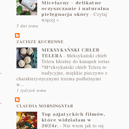
Micelarny – delikatne
oczyszczanie i naturalna
-
Czytaj
pielęgnacja skóry
więcej »
5 dni temu
ZACISZE KUCHENNE
MEKSYKAŃSKI CHLEB
-
Meksykański chleb
TELERA
Telera Idealny do kanapek tortas
*M*eksykański chleb Telera to
tradycyjne, miękkie pieczywo z
charakterystycznymi trzema podłużnymi
w...
1 tydzień temu
CLAUDIA MORNINGSTAR
Top azjatyckich filmów,
które widziałam w
-
Nie wiem jak to się
2024r.