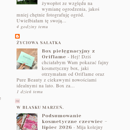
żywopłot ze względu na
wymianę ogrodzenia, jakoś
mniej chętnie fotografuję ogród.
Uwielbiałam tę swoją...
4 godziny temu
ŻYCIOWA SAŁATKA
Box pielęgnacyjny z
-
Hej! Dziś
Oriflame
chciałabym Wam pokazać fajny
kosmetyczny box, jaki
otrzymałam od Oriflame oraz
Pure Beauty z ciekawymi nowościami
idealnymi na lato. Box za...
1 dzień temu
e
W BLASKU MARZEŃ.
Podsumowanie
kosmetyczne czerwiec -
-
Mija kolejny
lipiec 2026