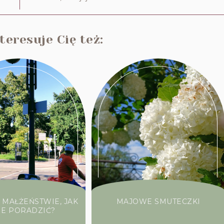
eresuje Cię też:
 MAŁŻEŃSTWIE, JAK
MAJOWE SMUTECZKI
IE PORADZIĆ?