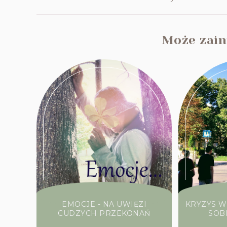
Może zaint
EMOCJE - NA UWIĘZI
KRYZYS W
CUDZYCH PRZEKONAŃ
SOB