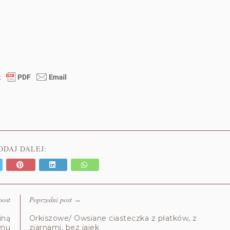
ODAJ DALEJ:
post
Poprzedni post
→
iną
Orkiszowe/ Owsiane ciasteczka z płatków, z
omu
ziarnami, bez jajek