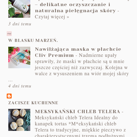
– delikatne oczyszczanie i
-
naturalna pielęgnacja skóry
Czytaj więcej »
3 dni temu
W BLASKU MARZEŃ.
Nawilżająca maska w płachcie
-
Nadmierne upały
Cliv Premium
sprawiły, że maski w płachcie są u mnie
jeszcze częściej niż zazwyczaj. Kolejna w
walce z wysuszeniem na wiór mojej skóry
...
4 dni temu
ZACISZE KUCHENNE
-
MEKSYKAŃSKI CHLEB TELERA
Meksykański chleb Telera Idealny do
kanapek tortas *M*eksykański chleb
Telera to tradycyjne, miękkie pieczywo z
charakterystycznymi trzema podłużnymi