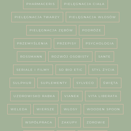
PHARMACERIS
PIELĘGNACJA CIAŁA
PIELĘGNACJA TWARZY
PIELĘGNACJA WŁOSÓW
PIELĘGNACJA ZĘBÓW
PODRÓŻE
PRZEMYŚLENIA
PRZEPISY
PSYCHOLOGIA
ROSSMANN
ROZWÓJ OSOBISTY
SANTE
SERIALE I FILMY
SO BIO ETIC
STYL ŻYCIA
SULPHUR
SUPLEMENTY
SYLVECO
ŚWIĘTA
UZDROWISKO RABKA
VIANEK
VITA LIBERATA
WELEDA
WIERSZE
WŁOSY
WOODEN SPOON
WSPÓŁPRACA
ZAKUPY
ZDROWIE