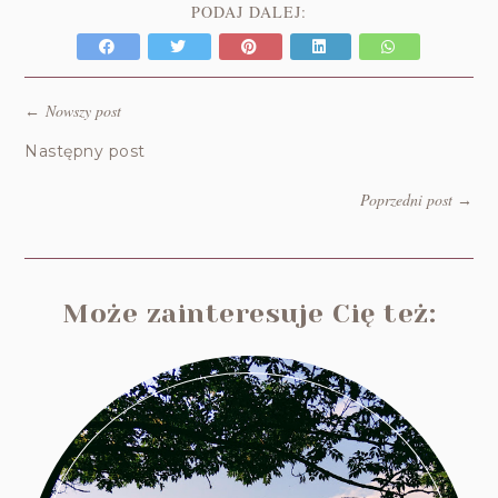
PODAJ DALEJ:
Nowszy post
←
Następny post
Poprzedni post
→
Może zainteresuje Cię też: