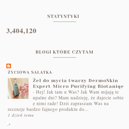
STATYSTYKI
3,404,120
BLOGI KTÓRE CZYTAM
ŻYCIOWA SAŁATKA
Żel do mycia twarzy DermoSkin
Expert Micro Purifying Biotaniqe
-
Hej! Jak tam u Was? Jak Wam mijają te
upalne dni? Mam nadzieję, że dajecie sobie
z nimi rade! Dziś zapraszam Was na
recenzje bardzo fajnego produktu do...
1 dzień temu