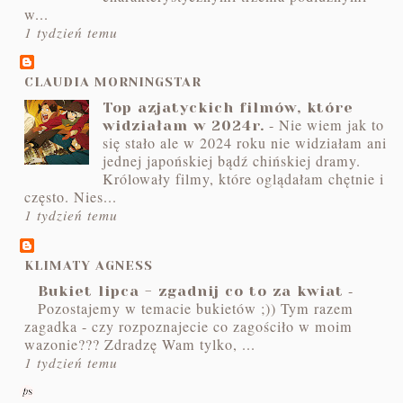
w...
1 tydzień temu
CLAUDIA MORNINGSTAR
Top azjatyckich filmów, które
-
Nie wiem jak to
widziałam w 2024r.
się stało ale w 2024 roku nie widziałam ani
jednej japońskiej bądź chińskiej dramy.
Królowały filmy, które oglądałam chętnie i
często. Nies...
1 tydzień temu
KLIMATY AGNESS
-
Bukiet lipca - zgadnij co to za kwiat
Pozostajemy w temacie bukietów ;)) Tym razem
zagadka - czy rozpoznajecie co zagościło w moim
wazonie??? Zdradzę Wam tylko, ...
1 tydzień temu