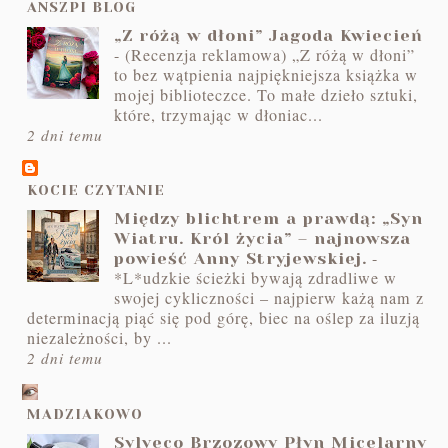
ANSZPI BLOG
„Z różą w dłoni” Jagoda Kwiecień
-
(Recenzja reklamowa) „Z różą w dłoni”
to bez wątpienia najpiękniejsza książka w
mojej biblioteczce. To małe dzieło sztuki,
które, trzymając w dłoniac...
2 dni temu
KOCIE CZYTANIE
Między blichtrem a prawdą: „Syn
Wiatru. Król życia” – najnowsza
-
powieść Anny Stryjewskiej.
*L*udzkie ścieżki bywają zdradliwe w
swojej cykliczności – najpierw każą nam z
determinacją piąć się pod górę, biec na oślep za iluzją
niezależności, by ...
2 dni temu
MADZIAKOWO
Sylveco Brzozowy Płyn Micelarny