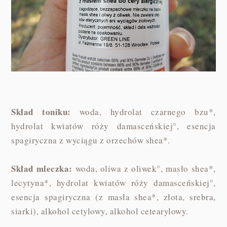
Skład toniku:
woda, hydrolat czarnego bzu*,
hydrolat kwiatów róży damasceńskiej°, esencja
spagiryczna z wyciągu z orzechów shea*.
Skład mleczka:
woda, oliwa z oliwek°, masło shea*,
lecytyna*, hydrolat kwiatów róży damasceńskiej°,
esencja spagiryczna (z masła shea*, złota, srebra,
siarki), alkohol cetylowy, alkohol cetearylowy.