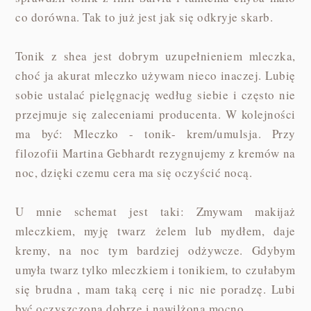
co dorówna. Tak to już jest jak się odkryje skarb.
Tonik z shea jest dobrym uzupełnieniem mleczka,
choć ja akurat mleczko używam nieco inaczej. Lubię
sobie ustalać pielęgnację według siebie i często nie
przejmuje się zaleceniami producenta. W kolejności
ma być: Mleczko - tonik- krem/umulsja. Przy
filozofii Martina Gebhardt rezygnujemy z kremów na
noc, dzięki czemu cera ma się oczyścić nocą.
U mnie schemat jest taki: Zmywam makijaż
mleczkiem, myję twarz żelem lub mydłem, daje
kremy, na noc tym bardziej odżywcze. Gdybym
umyła twarz tylko mleczkiem i tonikiem, to czułabym
się brudna , mam taką cerę i nic nie poradzę. Lubi
być oczyszczona dobrze i nawilżona mocno.