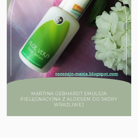
MARTINA GEBHARDT EMULSJA
PIELĘGNACYJNA Z ALOESEM DO SKÓRY
WRAŻLIWEJ