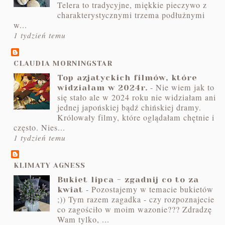
Telera to tradycyjne, miękkie pieczywo z
charakterystycznymi trzema podłużnymi
w...
1 tydzień temu
CLAUDIA MORNINGSTAR
Top azjatyckich filmów, które
-
Nie wiem jak to
widziałam w 2024r.
się stało ale w 2024 roku nie widziałam ani
jednej japońskiej bądź chińskiej dramy.
Królowały filmy, które oglądałam chętnie i
często. Nies...
1 tydzień temu
KLIMATY AGNESS
Bukiet lipca - zgadnij co to za
-
Pozostajemy w temacie bukietów
kwiat
;)) Tym razem zagadka - czy rozpoznajecie
co zagościło w moim wazonie??? Zdradzę
Wam tylko, ...