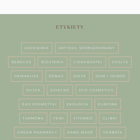
ETYKIETY
AKCESORIA
ARTYKUŁ SPONSOROWANY
BENECOS
BIŻUTERIA
CIEKAWOSTKI
COSLYS
DEMAKIJAŻ
DENKO
DIETA
DOM I OGRÓD
DUSZA
DZIECKO
ECO COSMETICS
EKO KOSMETYKI
EKOLOGIA
EUBIONA
FARMONA
FEMI
FITOMED
GLINKI
GREEN PHARMACY
HAND MADE
HERBATA