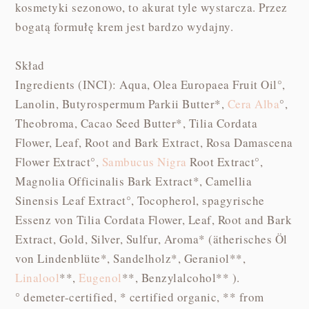
kosmetyki sezonowo, to akurat tyle wystarcza. Przez
bogatą formułę krem jest bardzo wydajny.
Skład
Ingredients (INCI): Aqua, Olea Europaea Fruit Oil°,
Lanolin, Butyrospermum Parkii Butter*,
Cera Alba
°,
Theobroma, Cacao Seed Butter*, Tilia Cordata
Flower, Leaf, Root and Bark Extract, Rosa Damascena
Flower Extract°,
Sambucus Nigra
Root Extract°,
Magnolia Officinalis Bark Extract*, Camellia
Sinensis Leaf Extract°, Tocopherol, spagyrische
Essenz von Tilia Cordata Flower, Leaf, Root and Bark
Extract, Gold, Silver, Sulfur, Aroma* (ätherisches Öl
von Lindenblüte*, Sandelholz*, Geraniol**,
Linalool
**,
Eugenol
**, Benzylalcohol** ).
° demeter-certified, * certified organic, ** from