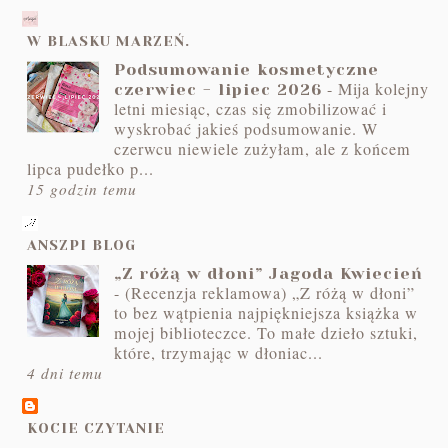
W BLASKU MARZEŃ.
Podsumowanie kosmetyczne
-
Mija kolejny
czerwiec - lipiec 2026
letni miesiąc, czas się zmobilizować i
wyskrobać jakieś podsumowanie. W
czerwcu niewiele zużyłam, ale z końcem
lipca pudełko p...
15 godzin temu
ANSZPI BLOG
„Z różą w dłoni” Jagoda Kwiecień
-
(Recenzja reklamowa) „Z różą w dłoni”
to bez wątpienia najpiękniejsza książka w
mojej biblioteczce. To małe dzieło sztuki,
które, trzymając w dłoniac...
4 dni temu
KOCIE CZYTANIE