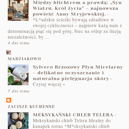
Między blichtrem a prawdą: „Syn
Wiatru. Król życia” – najnowsza
-
powieść Anny Stryjewskiej.
*L*udzkie ścieżki bywają zdradliwe w
swojej cykliczności – najpierw każą nam z
determinacją piąć się pod górę, biec na oślep za iluzją
niezależności, by ...
4 dni temu
MADZIAKOWO
Sylveco Brzozowy Płyn Micelarny
– delikatne oczyszczanie i
-
naturalna pielęgnacja skóry
Czytaj więcej »
5 dni temu
ZACISZE KUCHENNE
-
MEKSYKAŃSKI CHLEB TELERA
Meksykański chleb Telera Idealny do
kanapek tortas *M*eksykański chleb