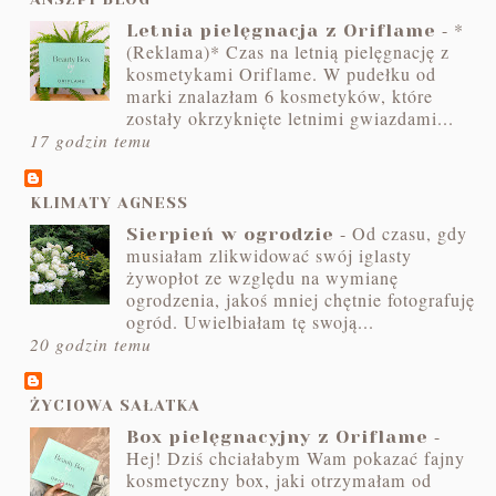
-
*
Letnia pielęgnacja z Oriflame
(Reklama)* Czas na letnią pielęgnację z
kosmetykami Oriflame. W pudełku od
marki znalazłam 6 kosmetyków, które
zostały okrzyknięte letnimi gwiazdami...
17 godzin temu
KLIMATY AGNESS
-
Od czasu, gdy
Sierpień w ogrodzie
musiałam zlikwidować swój iglasty
żywopłot ze względu na wymianę
ogrodzenia, jakoś mniej chętnie fotografuję
ogród. Uwielbiałam tę swoją...
20 godzin temu
ŻYCIOWA SAŁATKA
-
Box pielęgnacyjny z Oriflame
Hej! Dziś chciałabym Wam pokazać fajny
kosmetyczny box, jaki otrzymałam od