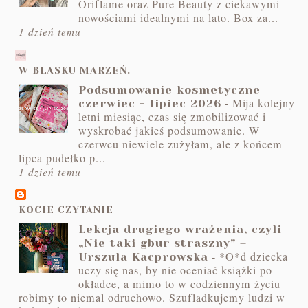
Oriflame oraz Pure Beauty z ciekawymi
nowościami idealnymi na lato. Box za...
1 dzień temu
W BLASKU MARZEŃ.
Podsumowanie kosmetyczne
-
Mija kolejny
czerwiec - lipiec 2026
letni miesiąc, czas się zmobilizować i
wyskrobać jakieś podsumowanie. W
czerwcu niewiele zużyłam, ale z końcem
lipca pudełko p...
1 dzień temu
KOCIE CZYTANIE
Lekcja drugiego wrażenia, czyli
„Nie taki gbur straszny” –
-
*O*d dziecka
Urszula Kacprowska
uczy się nas, by nie oceniać książki po
okładce, a mimo to w codziennym życiu
robimy to niemal odruchowo. Szufladkujemy ludzi w