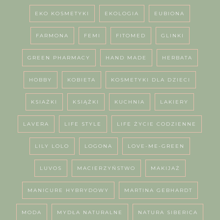
EKO KOSMETYKI
EKOLOGIA
EUBIONA
FARMONA
FEMI
FITOMED
GLINKI
GREEN PHARMACY
HAND MADE
HERBATA
HOBBY
KOBIETA
KOSMETYKI DLA DZIECI
KSIAŻKI
KSIĄŻKI
KUCHNIA
LAKIERY
LAVERA
LIFE STYLE
LIFE ŻYCIE CODZIENNE
LILY LOLO
LOGONA
LOVE-ME-GREEN
LUVOS
MACIERZYŃSTWO
MAKIJAŻ
MANICURE HYBRYDOWY
MARTINA GEBHARDT
MODA
MYDŁA NATURALNE
NATURA SIBERICA