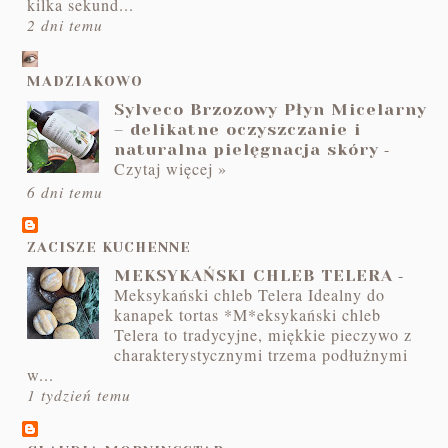
kilka sekund...
2 dni temu
MADZIAKOWO
Sylveco Brzozowy Płyn Micelarny
– delikatne oczyszczanie i
-
naturalna pielęgnacja skóry
Czytaj więcej »
6 dni temu
ZACISZE KUCHENNE
-
MEKSYKAŃSKI CHLEB TELERA
Meksykański chleb Telera Idealny do
kanapek tortas *M*eksykański chleb
Telera to tradycyjne, miękkie pieczywo z
charakterystycznymi trzema podłużnymi
w...
1 tydzień temu