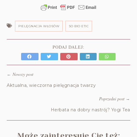
PIELĘGNACJA WŁOSÓW
SO BIO ETIC
PODAJ DALEJ:
Nowszy post
←
Aktualna, wieczorna pielęgnacja twarzy
Poprzedni post
→
Herbata na dobry nastrój? Yogi Tea
Może zainteresuje Cię też: