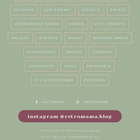
SULPHUR
SUPLEMENTY
SYLVECO
ŚWIĘTA
UZDROWISKO RABKA
VIANEK
VITA LIBERATA
WELEDA
WIERSZE
WŁOSY
WOODEN SPOON
WSPÓŁPRACA
ZAKUPY
ZDROWIE
ZEROWASTE
ZIOŁA
ZWIERZĘTA
ŻYCIE CODZIENNE
ŻYCZENIA
FACEBOOK
INSTAGRAM
instagram @retromama.blog
COPYRIGHT ©
RETROMAMA.BLOG
BLOG DESIGN:
KAROGRAFIA.PL