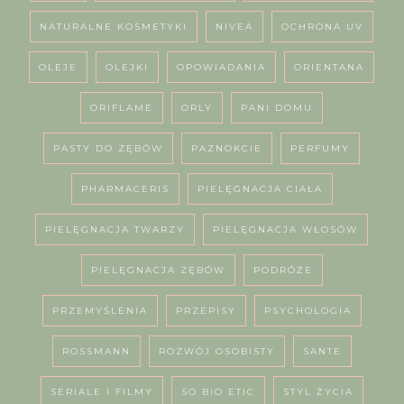
NATURALNE KOSMETYKI
NIVEA
OCHRONA UV
OLEJE
OLEJKI
OPOWIADANIA
ORIENTANA
ORIFLAME
ORLY
PANI DOMU
PASTY DO ZĘBÓW
PAZNOKCIE
PERFUMY
PHARMACERIS
PIELĘGNACJA CIAŁA
PIELĘGNACJA TWARZY
PIELĘGNACJA WŁOSÓW
PIELĘGNACJA ZĘBÓW
PODRÓŻE
PRZEMYŚLENIA
PRZEPISY
PSYCHOLOGIA
ROSSMANN
ROZWÓJ OSOBISTY
SANTE
SERIALE I FILMY
SO BIO ETIC
STYL ŻYCIA