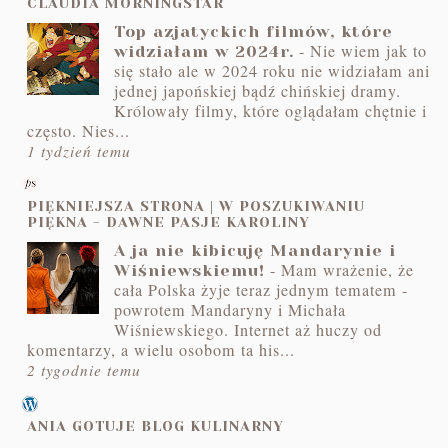
CLAUDIA MORNINGSTAR
Top azjatyckich filmów, które
-
Nie wiem jak to
widziałam w 2024r.
się stało ale w 2024 roku nie widziałam ani
jednej japońskiej bądź chińskiej dramy.
Królowały filmy, które oglądałam chętnie i
często. Nies...
1 tydzień temu
PIĘKNIEJSZA STRONA | W POSZUKIWANIU
PIĘKNA - DAWNE PASJE KAROLINY
A ja nie kibicuję Mandarynie i
-
Mam wrażenie, że
Wiśniewskiemu!
cała Polska żyje teraz jednym tematem -
powrotem Mandaryny i Michała
Wiśniewskiego. Internet aż huczy od
komentarzy, a wielu osobom ta his...
2 tygodnie temu
ANIA GOTUJE BLOG KULINARNY