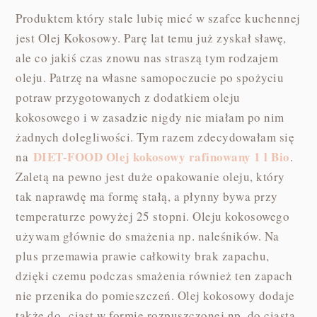
Produktem który stale lubię mieć w szafce kuchennej
jest Olej Kokosowy. Parę lat temu już zyskał sławę,
ale co jakiś czas znowu nas straszą tym rodzajem
oleju. Patrzę na własne samopoczucie po spożyciu
potraw przygotowanych z dodatkiem oleju
kokosowego i w zasadzie nigdy nie miałam po nim
żadnych dolegliwości. Tym razem zdecydowałam się
DIET-FOOD Olej kokosowy rafinowany 1 l Bio
na
.
Zaletą na pewno jest duże opakowanie oleju, który
tak naprawdę ma formę stałą, a płynny bywa przy
temperaturze powyżej 25 stopni. Oleju kokosowego
używam głównie do smażenia np. naleśników. Na
plus przemawia prawie całkowity brak zapachu,
dzięki czemu podczas smażenia również ten zapach
nie przenika do pomieszczeń. Olej kokosowy dodaje
także do ciast w formie rozpuszczonej np. do ciasta