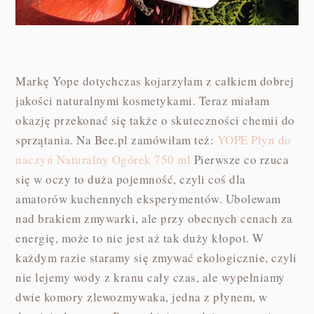
Markę Yope dotychczas kojarzyłam z całkiem dobrej
jakości naturalnymi kosmetykami. Teraz miałam
okazję przekonać się także o skuteczności chemii do
sprzątania. Na Bee.pl zamówiłam też:
YOPE Płyn do
naczyń Naturalny Ogórek 750 ml
Pierwsze co rzuca
się w oczy to duża pojemność, czyli coś dla
amatorów kuchennych eksperymentów. Ubolewam
nad brakiem zmywarki, ale przy obecnych cenach za
energię, może to nie jest aż tak duży kłopot. W
każdym razie staramy się zmywać ekologicznie, czyli
nie lejemy wody z kranu cały czas, ale wypełniamy
dwie komory zlewozmywaka, jedna z płynem, w