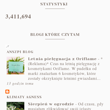
STATYSTYKI
3,411,694
BLOGI KTÓRE CZYTAM
ANSZPI BLOG
-
*
Letnia pielęgnacja z Oriflame
(Reklama)* Czas na letnią pielęgnację z
kosmetykami Oriflame. W pudełku od
marki znalazłam 6 kosmetyków, które
zostały okrzyknięte letnimi gwiazdami...
13 godzin temu
KLIMATY AGNESS
-
Od czasu, gdy
Sierpień w ogrodzie
musiałam zlikwidować swój iglasty