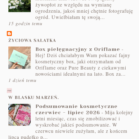
żywopłot ze względu na wymianę
ogrodzenia, jakoś mniej chętnie fotografuję
ogród. Uwielbiałam tę swoją...
15 godzin temu
ŻYCIOWA SAŁATKA
-
Box pielęgnacyjny z Oriflame
Hej! Dziś chciałabym Wam pokazać fajny
kosmetyczny box, jaki otrzymałam od
Oriflame oraz Pure Beauty z ciekawymi
nowościami idealnymi na lato. Box za...
1 dzień temu
W BLASKU MARZEŃ.
Podsumowanie kosmetyczne
-
Mija kolejny
czerwiec - lipiec 2026
letni miesiąc, czas się zmobilizować i
wyskrobać jakieś podsumowanie. W
czerwcu niewiele zużyłam, ale z końcem
lipca pudełko p...