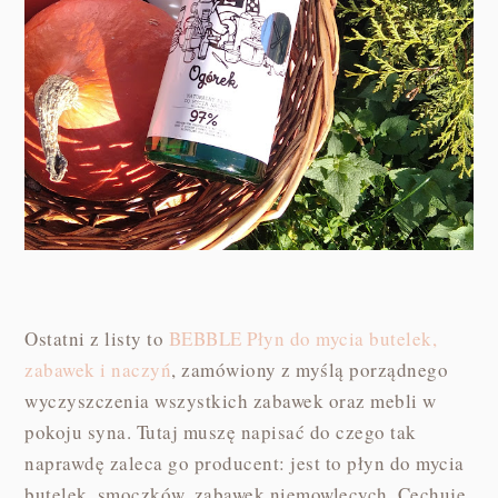
Ostatni z listy to
BEBBLE Płyn do mycia butelek,
zabawek i naczyń
, zamówiony z myślą porządnego
wyczyszczenia wszystkich zabawek oraz mebli w
pokoju syna. Tutaj muszę napisać do czego tak
naprawdę zaleca go producent: jest to płyn do mycia
butelek, smoczków, zabawek niemowlęcych. Cechuje