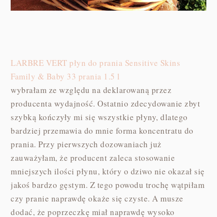
LARBRE VERT płyn do prania Sensitive Skins
Family & Baby 33 prania 1.5 l
wybrałam ze względu na deklarowaną przez
producenta wydajność. Ostatnio zdecydowanie zbyt
szybką kończyły mi się wszystkie płyny, dlatego
bardziej przemawia do mnie forma koncentratu do
prania. Przy pierwszych dozowaniach już
zauważyłam, że producent zaleca stosowanie
mniejszych ilości płynu, który o dziwo nie okazał się
jakoś bardzo gęstym. Z tego powodu trochę wątpiłam
czy pranie naprawdę okaże się czyste. A musze
dodać, że poprzeczkę miał naprawdę wysoko