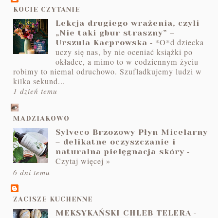
KOCIE CZYTANIE
Lekcja drugiego wrażenia, czyli
„Nie taki gbur straszny” –
-
*O*d dziecka
Urszula Kacprowska
uczy się nas, by nie oceniać książki po
okładce, a mimo to w codziennym życiu
robimy to niemal odruchowo. Szufladkujemy ludzi w
kilka sekund...
1 dzień temu
MADZIAKOWO
Sylveco Brzozowy Płyn Micelarny
– delikatne oczyszczanie i
-
naturalna pielęgnacja skóry
Czytaj więcej »
6 dni temu
ZACISZE KUCHENNE
-
MEKSYKAŃSKI CHLEB TELERA