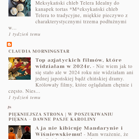
Meksykański chleb Telera Idealny do
kanapek tortas *M*eksykański chleb
Telera to tradycyjne, miękkie pieczywo z
charakterystycznymi trzema podłużnymi
w...
1 tydzień temu
CLAUDIA MORNINGSTAR
Top azjatyckich filmów, które
-
Nie wiem jak to
widziałam w 2024r.
się stało ale w 2024 roku nie widziałam ani
jednej japońskiej bądź chińskiej dramy.
Królowały filmy, które oglądałam chętnie i
często. Nies...
1 tydzień temu
PIĘKNIEJSZA STRONA | W POSZUKIWANIU
PIĘKNA - DAWNE PASJE KAROLINY
A ja nie kibicuję Mandarynie i
-
Mam wrażenie, że
Wiśniewskiemu!