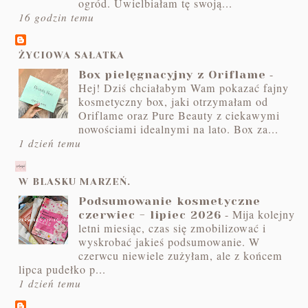
ogród. Uwielbiałam tę swoją...
16 godzin temu
ŻYCIOWA SAŁATKA
-
Box pielęgnacyjny z Oriflame
Hej! Dziś chciałabym Wam pokazać fajny
kosmetyczny box, jaki otrzymałam od
Oriflame oraz Pure Beauty z ciekawymi
nowościami idealnymi na lato. Box za...
1 dzień temu
W BLASKU MARZEŃ.
Podsumowanie kosmetyczne
-
Mija kolejny
czerwiec - lipiec 2026
letni miesiąc, czas się zmobilizować i
wyskrobać jakieś podsumowanie. W
czerwcu niewiele zużyłam, ale z końcem
lipca pudełko p...
1 dzień temu