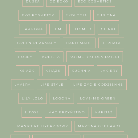
DUSZA
DZIECKO
ECO COSMETICS
EKO KOSMETYKI
EKOLOGIA
EUBIONA
FARMONA
FEMI
FITOMED
GLINKI
GREEN PHARMACY
HAND MADE
HERBATA
HOBBY
KOBIETA
KOSMETYKI DLA DZIECI
KSIAŻKI
KSIĄŻKI
KUCHNIA
LAKIERY
LAVERA
LIFE STYLE
LIFE ŻYCIE CODZIENNE
LILY LOLO
LOGONA
LOVE-ME-GREEN
LUVOS
MACIERZYŃSTWO
MAKIJAŻ
MANICURE HYBRYDOWY
MARTINA GEBHARDT