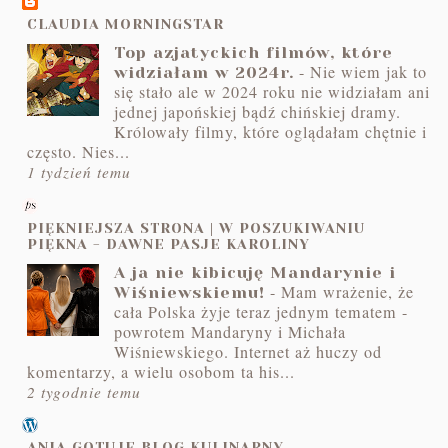
CLAUDIA MORNINGSTAR
Top azjatyckich filmów, które
-
Nie wiem jak to
widziałam w 2024r.
się stało ale w 2024 roku nie widziałam ani
jednej japońskiej bądź chińskiej dramy.
Królowały filmy, które oglądałam chętnie i
często. Nies...
1 tydzień temu
PIĘKNIEJSZA STRONA | W POSZUKIWANIU
PIĘKNA - DAWNE PASJE KAROLINY
A ja nie kibicuję Mandarynie i
-
Mam wrażenie, że
Wiśniewskiemu!
cała Polska żyje teraz jednym tematem -
powrotem Mandaryny i Michała
Wiśniewskiego. Internet aż huczy od
komentarzy, a wielu osobom ta his...
2 tygodnie temu
ANIA GOTUJE BLOG KULINARNY