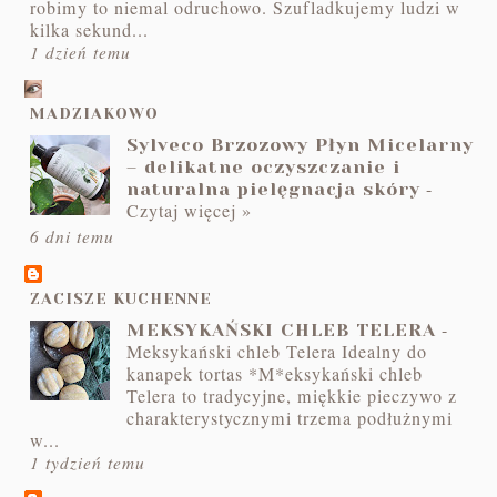
robimy to niemal odruchowo. Szufladkujemy ludzi w
kilka sekund...
1 dzień temu
MADZIAKOWO
Sylveco Brzozowy Płyn Micelarny
– delikatne oczyszczanie i
-
naturalna pielęgnacja skóry
Czytaj więcej »
6 dni temu
ZACISZE KUCHENNE
-
MEKSYKAŃSKI CHLEB TELERA
Meksykański chleb Telera Idealny do
kanapek tortas *M*eksykański chleb
Telera to tradycyjne, miękkie pieczywo z
charakterystycznymi trzema podłużnymi
w...
1 tydzień temu