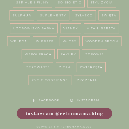
SERIALE I FILMY
SO BIO ETIC
STYL ŻYCIA
SULPHUR
SUPLEMENTY
SYLVECO
ŚWIĘTA
UZDROWISKO RABKA
VIANEK
VITA LIBERATA
WELEDA
WIERSZE
WŁOSY
WOODEN SPOON
WSPÓŁPRACA
ZAKUPY
ZDROWIE
ZEROWASTE
ZIOŁA
ZWIERZĘTA
ŻYCIE CODZIENNE
ŻYCZENIA
FACEBOOK
INSTAGRAM
instagram @retromama.blog
COPYRIGHT ©
RETROMAMA.BLOG