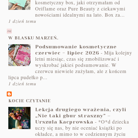
kosmetyczny box, jaki otrzymałam od
Oriflame oraz Pure Beauty z ciekawymi
nowościami idealnymi na lato. Box za...
1 dzień temu
W BLASKU MARZEŃ.
Podsumowanie kosmetyczne
-
Mija kolejny
czerwiec - lipiec 2026
letni miesiąc, czas się zmobilizować i
wyskrobać jakieś podsumowanie. W
czerwcu niewiele zużyłam, ale z końcem
lipca pudełko p...
1 dzień temu
KOCIE CZYTANIE
Lekcja drugiego wrażenia, czyli
„Nie taki gbur straszny” –
-
*O*d dziecka
Urszula Kacprowska
uczy się nas, by nie oceniać książki po
okładce, a mimo to w codziennym życiu