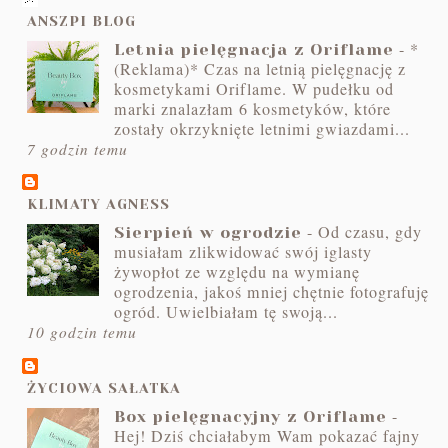
ANSZPI BLOG
-
*
Letnia pielęgnacja z Oriflame
(Reklama)* Czas na letnią pielęgnację z
kosmetykami Oriflame. W pudełku od
marki znalazłam 6 kosmetyków, które
zostały okrzyknięte letnimi gwiazdami...
7 godzin temu
KLIMATY AGNESS
-
Od czasu, gdy
Sierpień w ogrodzie
musiałam zlikwidować swój iglasty
żywopłot ze względu na wymianę
ogrodzenia, jakoś mniej chętnie fotografuję
ogród. Uwielbiałam tę swoją...
10 godzin temu
ŻYCIOWA SAŁATKA
-
Box pielęgnacyjny z Oriflame
Hej! Dziś chciałabym Wam pokazać fajny