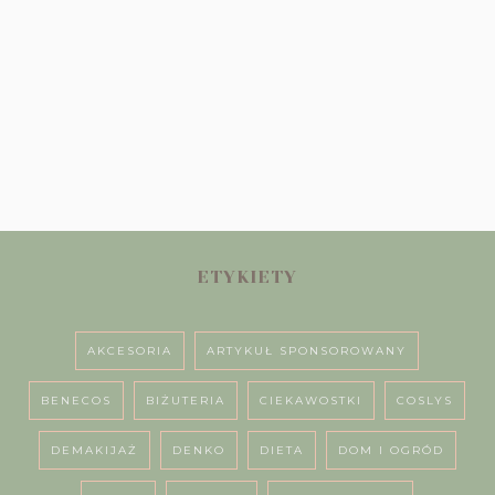
ETYKIETY
AKCESORIA
ARTYKUŁ SPONSOROWANY
BENECOS
BIŻUTERIA
CIEKAWOSTKI
COSLYS
DEMAKIJAŻ
DENKO
DIETA
DOM I OGRÓD