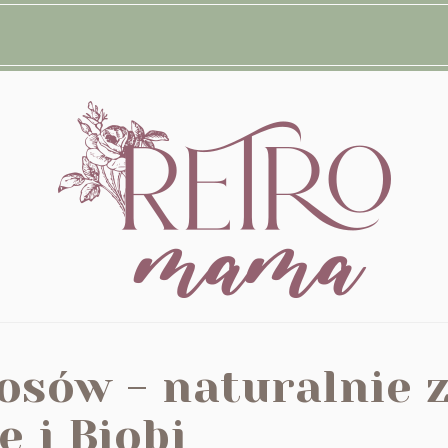
łosów - naturalnie 
e i Bjobj