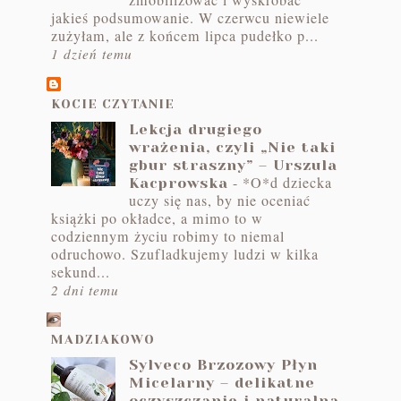
zmobilizować i wyskrobać
jakieś podsumowanie. W czerwcu niewiele
zużyłam, ale z końcem lipca pudełko p...
1 dzień temu
KOCIE CZYTANIE
Lekcja drugiego
wrażenia, czyli „Nie taki
gbur straszny” – Urszula
-
*O*d dziecka
Kacprowska
uczy się nas, by nie oceniać
książki po okładce, a mimo to w
codziennym życiu robimy to niemal
odruchowo. Szufladkujemy ludzi w kilka
sekund...
2 dni temu
MADZIAKOWO
Sylveco Brzozowy Płyn
Micelarny – delikatne
oczyszczanie i naturalna