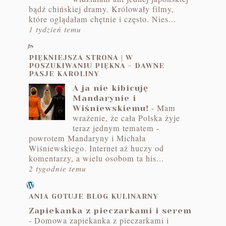
bądź chińskiej dramy. Królowały filmy,
które oglądałam chętnie i często. Nies...
1 tydzień temu
PIĘKNIEJSZA STRONA | W
POSZUKIWANIU PIĘKNA - DAWNE
PASJE KAROLINY
A ja nie kibicuję
Mandarynie i
-
Mam
Wiśniewskiemu!
wrażenie, że cała Polska żyje
teraz jednym tematem -
powrotem Mandaryny i Michała
Wiśniewskiego. Internet aż huczy od
komentarzy, a wielu osobom ta his...
2 tygodnie temu
ANIA GOTUJE BLOG KULINARNY
Zapiekanka z pieczarkami i serem
-
Domowa zapiekanka z pieczarkami i