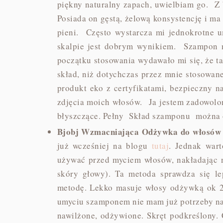
piękny naturalny zapach, uwielbiam go. Z 
Posiada on gęstą, żelową konsystencję i ma
pieni. Często wystarcza mi jednokrotne 
skalpie jest dobrym wynikiem. Szampon n
początku stosowania wydawało mi się, że 
skład, niż dotychczas przez mnie stosowane
produkt eko z certyfikatami, bezpieczny na
zdjęcia moich włosów. Ja jestem zadowolona
błyszczące. Pełny Skład szamponu można
Bjobj Wzmacniająca Odżywka do włosów de
już wcześniej na blogu
tutaj
. Jednak war
używać przed myciem włosów, nakładając n
skóry głowy). Ta metoda sprawdza się le
metodę. Lekko masuje włosy odżywką ok 
umyciu szamponem nie mam już potrzeby na
nawilżone, odżywione. Skręt podkreślony. 