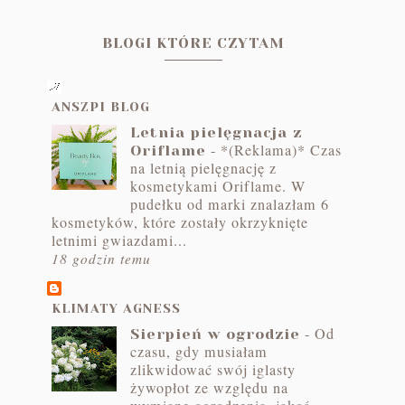
BLOGI KTÓRE CZYTAM
ANSZPI BLOG
Letnia pielęgnacja z
-
*(Reklama)* Czas
Oriflame
na letnią pielęgnację z
kosmetykami Oriflame. W
pudełku od marki znalazłam 6
kosmetyków, które zostały okrzyknięte
letnimi gwiazdami...
18 godzin temu
KLIMATY AGNESS
-
Od
Sierpień w ogrodzie
czasu, gdy musiałam
zlikwidować swój iglasty
żywopłot ze względu na