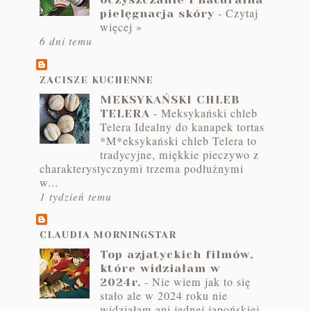
-
Czytaj
pielęgnacja skóry
więcej »
6 dni temu
ZACISZE KUCHENNE
MEKSYKAŃSKI CHLEB
-
Meksykański chleb
TELERA
Telera Idealny do kanapek tortas
*M*eksykański chleb Telera to
tradycyjne, miękkie pieczywo z
charakterystycznymi trzema podłużnymi
w...
1 tydzień temu
CLAUDIA MORNINGSTAR
Top azjatyckich filmów,
które widziałam w
-
Nie wiem jak to się
2024r.
stało ale w 2024 roku nie
widziałam ani jednej japońskiej