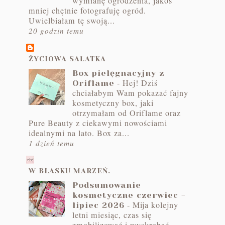
wymianę ogrodzenia, jakoś
mniej chętnie fotografuję ogród.
Uwielbiałam tę swoją...
20 godzin temu
ŻYCIOWA SAŁATKA
Box pielęgnacyjny z
-
Hej! Dziś
Oriflame
chciałabym Wam pokazać fajny
kosmetyczny box, jaki
otrzymałam od Oriflame oraz
Pure Beauty z ciekawymi nowościami
idealnymi na lato. Box za...
1 dzień temu
W BLASKU MARZEŃ.
Podsumowanie
kosmetyczne czerwiec -
-
Mija kolejny
lipiec 2026
letni miesiąc, czas się