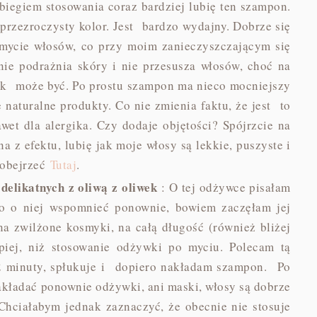
biegiem stosowania coraz bardziej lubię ten szampon.
 przezroczysty kolor. Jest bardzo wydajny. Dobrze się
umycie włosów, co przy moim zanieczyszczającym się
ie podrażnia skóry i nie przesusza włosów, choć na
tak może być. Po prostu szampon ma nieco mocniejszy
 naturalne produkty. Co nie zmienia faktu, że jest to
wet dla alergika. Czy dodaje objętości? Spójrzcie na
 z efektu, lubię jak moje włosy są lekkie, puszyste i
 obejrzeć
Tutaj
.
likatnych z oliwą z oliwek
: O tej odżywce pisałam
to o niej wspomnieć ponownie, bowiem zaczęłam jej
a zwilżone kosmyki, na całą długość (również bliżej
piej, niż stosowanie odżywki po myciu. Polecam tą
2 minuty, spłukuje i dopiero nakładam szampon. Po
kładać ponownie odżywki, ani maski, włosy są dobrze
Chciałabym jednak zaznaczyć, że obecnie nie stosuje