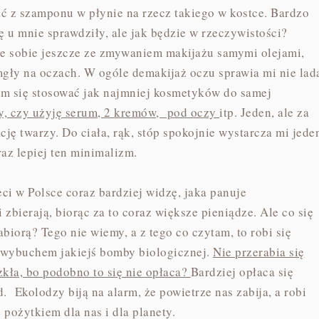
ć z szamponu w płynie na rzecz takiego w kostce. Bardzo
ę u mnie sprawdziły, ale jak będzie w rzeczywistości?
ze sobie jeszcze ze zmywaniem makijażu samymi olejami,
mgły na oczach. W ogóle demakijaż oczu sprawia mi nie lad
am się stosować jak najmniej kosmetyków do samej
cy, czy użyję serum, 2 kremów, pod oczy
itp. Jeden, ale za
ację twarzy. Do ciała, rąk, stóp spokojnie wystarcza mi jede
az lepiej ten minimalizm.
eci w Polsce coraz bardziej widzę, jaka panuje
i zbierają, biorąc za to coraz większe pieniądze. Ale co się
abiorą? Tego nie wiemy, a z tego co czytam, to robi się
 wybuchem jakiejś bomby biologicznej.
Nie przerabia się
zkła, bo podobno to się nie opłaca?
Bardziej opłaca się
d. Ekolodzy biją na alarm, że powietrze nas zabija, a robi
z pożytkiem dla nas i dla planety.