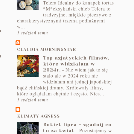
Telera Idealny do kanapek tortas
*M*eksykański chleb Telera to
tradycyjne, miękkie pieczywo z
charakterystycznymi trzema podłużnymi
w...
a
1 tydzień temu
CLAUDIA MORNINGSTAR
n
Top azjatyckich filmów,
które widziałam w
-
Nie wiem jak to się
2024r.
stało ale w 2024 roku nie
widziałam ani jednej japońskiej
bądź chińskiej dramy. Królowały filmy,
które oglądałam chętnie i często. Nies...
1 tydzień temu
KLIMATY AGNESS
Bukiet lipca - zgadnij co
-
Pozostajemy w
to za kwiat