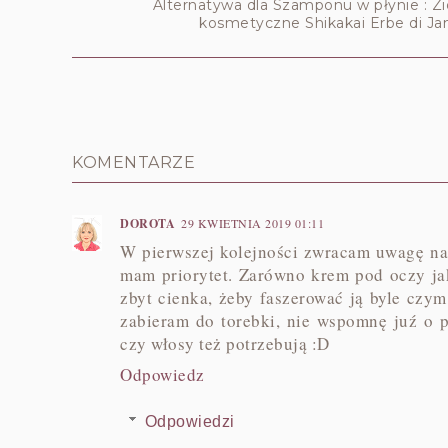
Alternatywa dla Szamponu w płynie : Zi
kosmetyczne Shikakai Erbe di Ja
KOMENTARZE
DOROTA
29 KWIETNIA 2019 01:11
W pierwszej kolejności zwracam uwagę na d
mam priorytet. Zarówno krem pod oczy jak
zbyt cienka, żeby faszerować ją byle czy
zabieram do torebki, nie wspomnę juź o p
czy włosy też potrzebują :D
Odpowiedz
Odpowiedzi