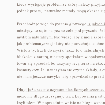
kiedy występuje problem ze skórą należy przyjrzeć
jednak proste, naturalne metody mogą okazać się 
Przechodząc więc do pytania głównego,
z jakich 
miesięcy, to są to na pewno żele pod prysznic,
żel
mydłem naturalnym
. Nie widzę, aby z moją skórą
jak problematycznej skóry nie potrzebuje osobno 
Wiele z tych żeli do mycia, także te o naturalnych
bliskości z naturą, niestety spotkałam w opakowa
towar się sprzedał, bo wszyscy lecą teraz na eko
kosmetyków. Ja nauczyłam się czytać składy, a c
nie mam jeszcze nawyku, aby sprawdzać to przed 
Długi już czas nie używam plastikowych szczote
może nie długo zrezygnuje też z kupowania past
ksylitolem. W poprzednim wpisie na blogu wspo