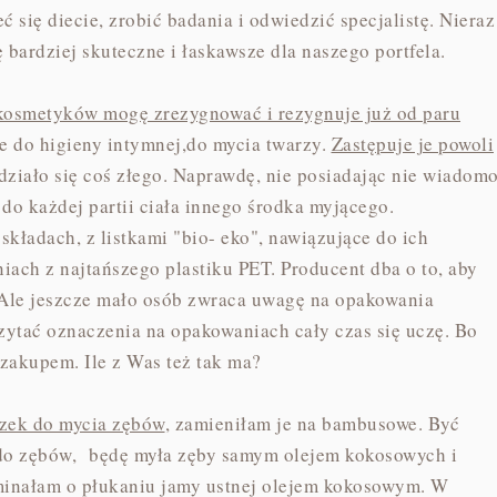
 się diecie, zrobić badania i odwiedzić specjalistę. Nieraz
bardziej skuteczne i łaskawsze dla naszego portfela.
kosmetyków mogę zrezygnować i rezygnuje już od paru
e do higieny intymnej,do mycia twarzy.
Zastępuje je powoli
 działo się coś złego. Naprawdę, nie posiadając nie wiadom
do każdej partii ciała innego środka myjącego.
 składach, z listkami "bio- eko", nawiązujące do ich
niach z najtańszego plastiku PET. Producent dba o to, aby
. Ale jeszcze mało osób zwraca uwagę na opakowania
zytać oznaczenia na opakowaniach cały czas się uczę. Bo
zakupem. Ile z Was też tak ma?
czek do mycia zębów
, zamieniłam je na bambusowe. Być
 do zębów, będę myła zęby samym olejem kokosowych i
minałam o płukaniu jamy ustnej olejem kokosowym. W