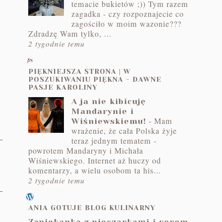
temacie bukietów ;)) Tym razem
zagadka - czy rozpoznajecie co
zagościło w moim wazonie???
Zdradzę Wam tylko, ...
2 tygodnie temu
PIĘKNIEJSZA STRONA | W
POSZUKIWANIU PIĘKNA - DAWNE
PASJE KAROLINY
A ja nie kibicuję
Mandarynie i
-
Mam
Wiśniewskiemu!
wrażenie, że cała Polska żyje
teraz jednym tematem -
powrotem Mandaryny i Michała
Wiśniewskiego. Internet aż huczy od
komentarzy, a wielu osobom ta his...
2 tygodnie temu
ANIA GOTUJE BLOG KULINARNY
Zapiekanka z pieczarkami i serem