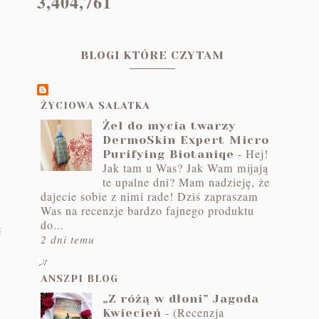
3,404,761
BLOGI KTÓRE CZYTAM
ŻYCIOWA SAŁATKA
Żel do mycia twarzy
DermoSkin Expert Micro
-
Hej!
Purifying Biotaniqe
Jak tam u Was? Jak Wam mijają
te upalne dni? Mam nadzieję, że
dajecie sobie z nimi rade! Dziś zapraszam
Was na recenzje bardzo fajnego produktu
do...
ć
2 dni temu
ANSZPI BLOG
„Z różą w dłoni” Jagoda
-
(Recenzja
Kwiecień