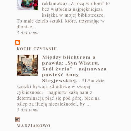
reklamowa) „Z różą w dłoni” to
bez wątpienia najpiękniejsza
książka w mojej biblioteczce.
To małe dzieło sztuki, które, trzymając w
dłoniac...
3 dni temu
KOCIE CZYTANIE
Między blichtrem a
prawdą: „Syn Wiatru.
Król życia” – najnowsza
powieść Anny
-
*L*udzkie
Stryjewskiej.
ścieżki bywają zdradliwe w swojej
cykliczności – najpierw każą nam z
determinacją piąć się pod górę, biec na
oślep za iluzją niezależności, by ...
3 dni temu
MADZIAKOWO