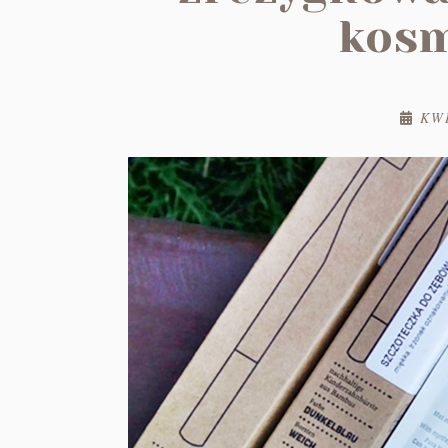
kosm
KWI