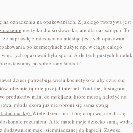
ę na oznaczenia na opakowaniach.
Z jakiego tworzywa jest
znaczenie
nie tylko dla środowiska, ale dla nas samych. To
że naprawdę z miesiąca na miesiąc jest tych opakowań
 opakowania po kosmetykach zużyte np. w ciągu całego
 więc tych opakowań było sporo. A ile tych pustych butelek
 pozostawiamy po sobie tony śmieci?
nawet dzieci potrzebują wielu kosmetyków, aby czuć się
w, obecnie tą rolę przejął internet. Youtube, Instagram,
wo produktów m.in. do makijażu, które muszą nałożyć na
rowa, młoda skóra już nie obroni się sama swoją
akładać maskę?
Wiele dzieci ma skórę atopową, nie da się
o doskonale rozumiem. A ile matek myje dziecko samą wodą,
. z dodawaniem mąki ziemniaczanej do kąpieli. Zawsze,