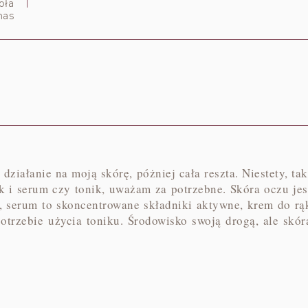
oła
nas
ziałanie na moją skórę, póżniej cała reszta. Niestety, tak
 i serum czy tonik, uważam za potrzebne. Skóra oczu jes
m, serum to skoncentrowane składniki aktywne, krem do rą
otrzebie użycia toniku. Środowisko swoją drogą, ale skór