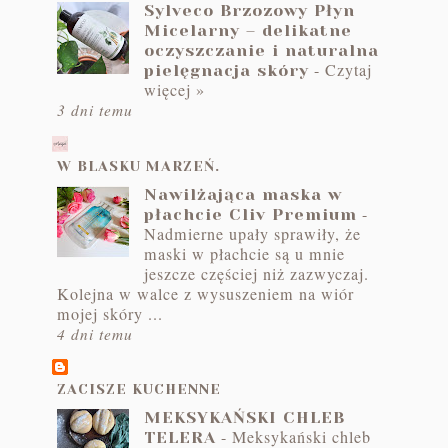
Sylveco Brzozowy Płyn
Micelarny – delikatne
oczyszczanie i naturalna
-
Czytaj
pielęgnacja skóry
więcej »
3 dni temu
o
W BLASKU MARZEŃ.
Nawilżająca maska w
-
płachcie Cliv Premium
Nadmierne upały sprawiły, że
maski w płachcie są u mnie
jeszcze częściej niż zazwyczaj.
Kolejna w walce z wysuszeniem na wiór
mojej skóry ...
4 dni temu
ZACISZE KUCHENNE
MEKSYKAŃSKI CHLEB
-
Meksykański chleb
TELERA