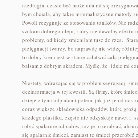
niedługim czasie być może uda mi się zrezygnowa
bym chciała, aby takie minimalistyczne metody si
Powoli rezygnuje ze stosowania toników. Nie rad
szukam dobrego oleju, który nie dawałby efektu 
problemy, od kiedy zmieniłam tusz do rzęs. Star
pielęgnacji twarzy, bo naprawdę
nie widzę różni
to dobry krem jest w stanie załatwić całą pielęgn
balsam z dobrym składem. Myślę, że idzie mi cor
Niestety, wdrażając się w problem segregacji śmi
dezinformacja w tej kwestii. Są firmy, które śmiec
dzieje z tymi odpadami potem, jak już je od nas z
coraz większe składowiska odpadów, które grożą
każdego plastiku, często nie odzyskuje nawet i s
robić spalarnie odpadów, niż je przerabiać, absur
się spalarnie śmieci, zamiast te śmieci przerobić 