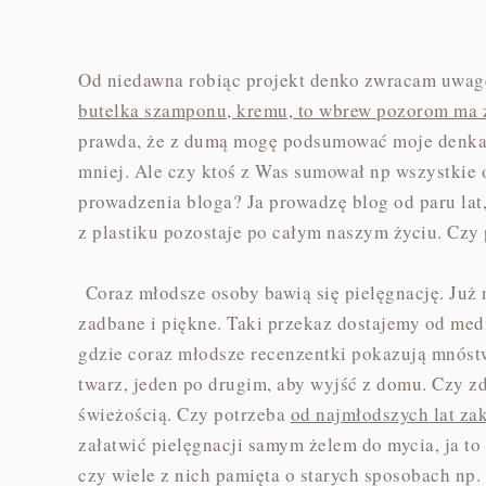
Od niedawna robiąc projekt denko zwracam uwag
butelka szamponu, kremu, to wbrew pozorom ma 
prawda, że z dumą mogę podsumować moje denka, 
mniej. Ale czy ktoś z Was sumował np wszystkie
prowadzenia bloga? Ja prowadzę blog od paru lat,
z plastiku pozostaje po całym naszym życiu. Czy
Coraz młodsze osoby bawią się pielęgnację. Już 
zadbane i piękne. Taki przekaz dostajemy od medió
gdzie coraz młodsze recenzentki pokazują mnóst
twarz, jeden po drugim, aby wyjść z domu. Czy zd
świeżością. Czy potrzeba
od najmłodszych lat z
załatwić pielęgnacji samym żelem do mycia, ja t
czy wiele z nich pamięta o starych sposobach np