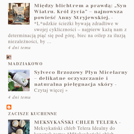
Między blichtrem a prawdą: „Syn
Wiatru. Król życia” – najnowsza
-
powieść Anny Stryjewskiej.
*L*udzkie ścieżki bywają zdradliwe w
swojej cykliczności – najpierw każą nam z
determinacją piąć się pod górę, biec na oślep za iluzją
niezależności, by ...
4 dni temu
MADZIAKOWO
Sylveco Brzozowy Płyn Micelarny
– delikatne oczyszczanie i
-
naturalna pielęgnacja skóry
Czytaj więcej »
4 dni temu
ZACISZE KUCHENNE
-
MEKSYKAŃSKI CHLEB TELERA
Meksykański chleb Telera Idealny do
kanapek tortas *M*eksykański chleb