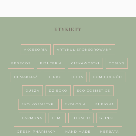
ETYKIETY
AKCESORIA
ARTYKUŁ SPONSOROWANY
BENECOS
BIŻUTERIA
CIEKAWOSTKI
COSLYS
DEMAKIJAŻ
DENKO
DIETA
DOM I OGRÓD
DUSZA
DZIECKO
ECO COSMETICS
EKO KOSMETYKI
EKOLOGIA
EUBIONA
FARMONA
FEMI
FITOMED
GLINKI
GREEN PHARMACY
HAND MADE
HERBATA