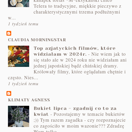
Telera to tradycyjne, miękkie pieczywo z
charakterystycznymi trzema podłużnymi
w...
1 tydzień temu
CLAUDIA MORNINGSTAR
Top azjatyckich filmów, które
-
Nie wiem jak to
widziałam w 2024r.
się stało ale w 2024 roku nie widziałam ani
jednej japońskiej bądź chińskiej dramy.
Królowały filmy, które oglądałam chętnie i
często. Nies...
1 tydzień temu
KLIMATY AGNESS
Bukiet lipca - zgadnij co to za
-
Pozostajemy w temacie bukietów
kwiat
;)) Tym razem zagadka - czy rozpoznajecie
co zagościło w moim wazonie??? Zdradzę
Wam tylko, ...