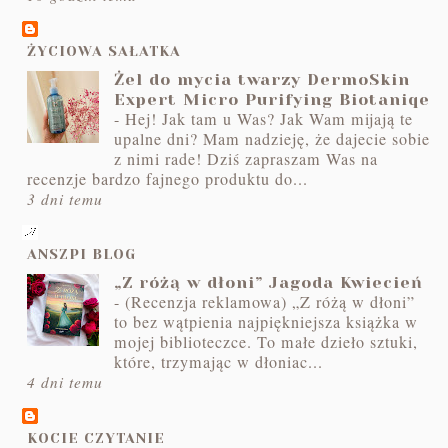
ŻYCIOWA SAŁATKA
Żel do mycia twarzy DermoSkin
Expert Micro Purifying Biotaniqe
-
Hej! Jak tam u Was? Jak Wam mijają te
upalne dni? Mam nadzieję, że dajecie sobie
z nimi rade! Dziś zapraszam Was na
recenzje bardzo fajnego produktu do...
3 dni temu
ANSZPI BLOG
„Z różą w dłoni” Jagoda Kwiecień
-
(Recenzja reklamowa) „Z różą w dłoni”
to bez wątpienia najpiękniejsza książka w
mojej biblioteczce. To małe dzieło sztuki,
które, trzymając w dłoniac...
4 dni temu
KOCIE CZYTANIE