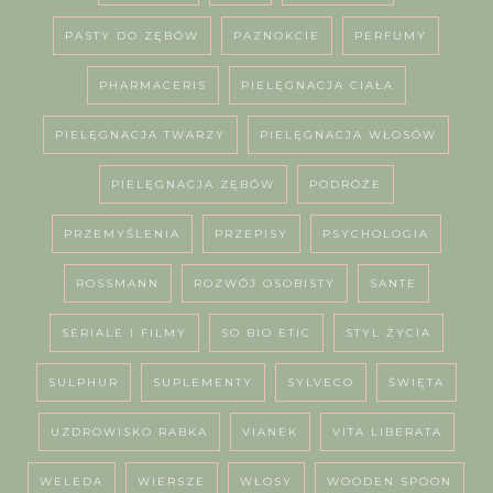
PASTY DO ZĘBÓW
PAZNOKCIE
PERFUMY
PHARMACERIS
PIELĘGNACJA CIAŁA
PIELĘGNACJA TWARZY
PIELĘGNACJA WŁOSÓW
PIELĘGNACJA ZĘBÓW
PODRÓŻE
PRZEMYŚLENIA
PRZEPISY
PSYCHOLOGIA
ROSSMANN
ROZWÓJ OSOBISTY
SANTE
SERIALE I FILMY
SO BIO ETIC
STYL ŻYCIA
SULPHUR
SUPLEMENTY
SYLVECO
ŚWIĘTA
UZDROWISKO RABKA
VIANEK
VITA LIBERATA
WELEDA
WIERSZE
WŁOSY
WOODEN SPOON