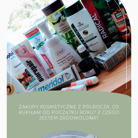
ZAKUPY KOSMETYCZNE Z PÓŁROCZA. CO
KUPIŁAM OD POCZĄTKU ROKU? Z CZEGO
JESTEM ZADOWOLONA?