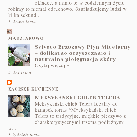
okładce, a mimo to w codziennym życiu
robimy to niemal odruchowo. Szufladkujemy ludzi w
kilka sekund...
1 dzień temu
MADZIAKOWO
Sylveco Brzozowy Płyn Micelarny
– delikatne oczyszczanie i
-
naturalna pielęgnacja skóry
Czytaj więcej »
5 dni temu
ZACISZE KUCHENNE
-
MEKSYKAŃSKI CHLEB TELERA
Meksykański chleb Telera Idealny do
kanapek tortas *M*eksykański chleb
Telera to tradycyjne, miękkie pieczywo z
charakterystycznymi trzema podłużnymi
w...
1 tydzień temu