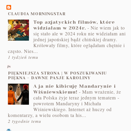
CLAUDIA MORNINGSTAR
Top azjatyckich filmów, które
-
Nie wiem jak to
widziałam w 2024r.
się stało ale w 2024 roku nie widziałam ani
jednej japońskiej bądź chińskiej dramy.
Królowały filmy, które oglądałam chętnie i
często. Nies...
1 tydzień temu
PIĘKNIEJSZA STRONA | W POSZUKIWANIU
PIĘKNA - DAWNE PASJE KAROLINY
A ja nie kibicuję Mandarynie i
-
Mam wrażenie, że
Wiśniewskiemu!
cała Polska żyje teraz jednym tematem -
powrotem Mandaryny i Michała
Wiśniewskiego. Internet aż huczy od
komentarzy, a wielu osobom ta his...
2 tygodnie temu