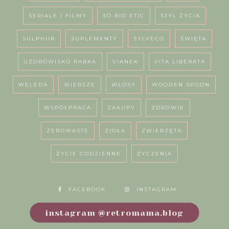
SERIALE I FILMY
SO BIO ETIC
STYL ŻYCIA
SULPHUR
SUPLEMENTY
SYLVECO
ŚWIĘTA
UZDROWISKO RABKA
VIANEK
VITA LIBERATA
WELEDA
WIERSZE
WŁOSY
WOODEN SPOON
WSPÓŁPRACA
ZAKUPY
ZDROWIE
ZEROWASTE
ZIOŁA
ZWIERZĘTA
ŻYCIE CODZIENNE
ŻYCZENIA
FACEBOOK
INSTAGRAM
instagram @retromama.blog