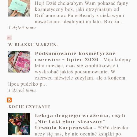
Hej! Dziś chciałabym Wam pokazać fajny
kosmetyczny box, jaki otrzymałam od
Oriflame oraz Pure Beauty z ciekawymi
nowościami idealnymi na lato. Box za...
1 dzień temu
W BLASKU MARZEŃ.
Podsumowanie kosmetyczne
-
Mija kolejny
czerwiec - lipiec 2026
letni miesiąc, czas się zmobilizować i
wyskrobać jakieś podsumowanie. W
czerwcu niewiele zużyłam, ale z końcem
lipca pudełko p...
1 dzień temu
KOCIE CZYTANIE
Lekcja drugiego wrażenia, czyli
„Nie taki gbur straszny” –
-
*O*d dziecka
Urszula Kacprowska
uczy się nas, by nie oceniać książki po