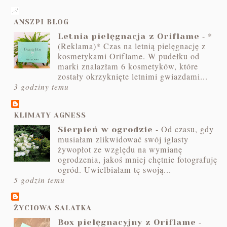
ANSZPI BLOG
-
*
Letnia pielęgnacja z Oriflame
(Reklama)* Czas na letnią pielęgnację z
kosmetykami Oriflame. W pudełku od
marki znalazłam 6 kosmetyków, które
zostały okrzyknięte letnimi gwiazdami...
3 godziny temu
KLIMATY AGNESS
-
Od czasu, gdy
Sierpień w ogrodzie
musiałam zlikwidować swój iglasty
żywopłot ze względu na wymianę
ogrodzenia, jakoś mniej chętnie fotografuję
ogród. Uwielbiałam tę swoją...
5 godzin temu
ŻYCIOWA SAŁATKA
-
Box pielęgnacyjny z Oriflame