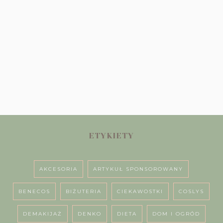
ETYKIETY
AKCESORIA
ARTYKUŁ SPONSOROWANY
BENECOS
BIŻUTERIA
CIEKAWOSTKI
COSLYS
DEMAKIJAŻ
DENKO
DIETA
DOM I OGRÓD