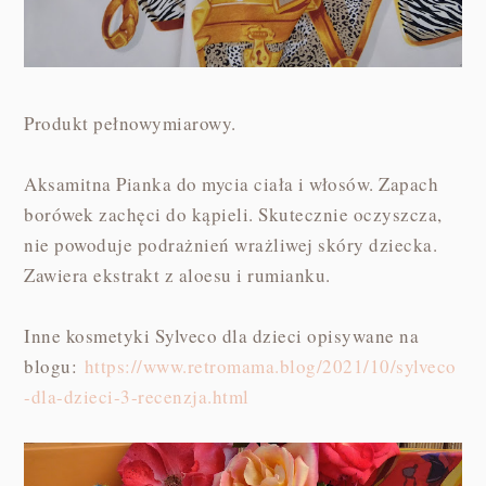
Produkt pełnowymiarowy.
Aksamitna Pianka do mycia ciała i włosów. Zapach
borówek zachęci do kąpieli. Skutecznie oczyszcza,
nie powoduje podrażnień wrażliwej skóry dziecka.
Zawiera ekstrakt z aloesu i rumianku.
Inne kosmetyki Sylveco dla dzieci opisywane na
blogu:
https://www.retromama.blog/2021/10/sylveco
-dla-dzieci-3-recenzja.html