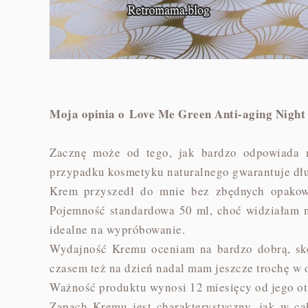
Moja opinia o Love Me Green Anti-aging Nigh
Zacznę może od tego, jak bardzo odpowiada mi
przypadku kosmetyku naturalnego gwarantuje dł
Krem przyszedł do mnie bez zbędnych opakowa
Pojemność standardowa 50 ml, choć widziałam n
idealne na wypróbowanie.
Wydajność Kremu oceniam na bardzo dobrą, sk
czasem też na dzień nadal mam jeszcze trochę w
Ważność produktu wynosi 12 miesięcy od jego ot
Zapach Kremu jest charakterystyczny, jak w ca