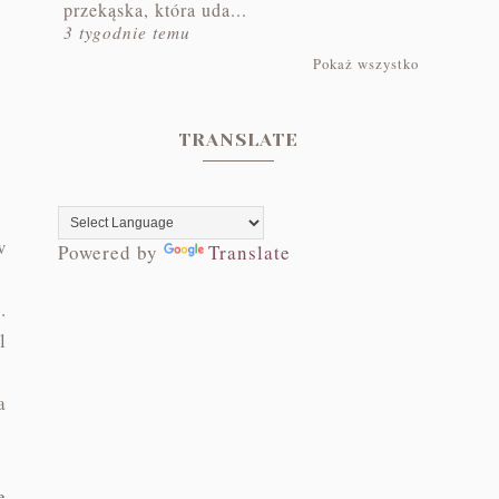
przekąska, która uda...
3 tygodnie temu
Pokaż wszystko
TRANSLATE
w
Powered by
Translate
.
l
a
ę