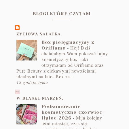
BLOGI KTÓRE CZYTAM
ŻYCIOWA SAŁATKA
Box pielęgnacyjny z
-
Hej! Dziś
Oriflame
chciałabym Wam pokazać fajny
kosmetyczny box, jaki
otrzymałam od Oriflame oraz
Pure Beauty z ciekawymi nowościami
idealnymi na lato. Box za...
18 godzin temu
W BLASKU MARZEŃ.
Podsumowanie
kosmetyczne czerwiec -
-
Mija kolejny
lipiec 2026
letni miesiąc, czas się