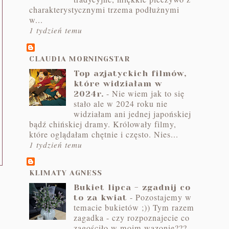
charakterystycznymi trzema podłużnymi
w...
1 tydzień temu
CLAUDIA MORNINGSTAR
Top azjatyckich filmów,
które widziałam w
-
Nie wiem jak to się
2024r.
stało ale w 2024 roku nie
widziałam ani jednej japońskiej
bądź chińskiej dramy. Królowały filmy,
które oglądałam chętnie i często. Nies...
1 tydzień temu
KLIMATY AGNESS
Bukiet lipca - zgadnij co
-
Pozostajemy w
to za kwiat
temacie bukietów ;)) Tym razem
zagadka - czy rozpoznajecie co
zagościło w moim wazonie???