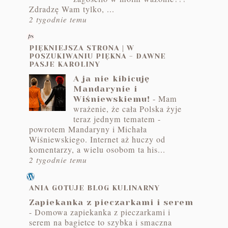
Zdradzę Wam tylko, ...
2 tygodnie temu
PIĘKNIEJSZA STRONA | W
POSZUKIWANIU PIĘKNA - DAWNE
PASJE KAROLINY
A ja nie kibicuję
Mandarynie i
-
Mam
Wiśniewskiemu!
wrażenie, że cała Polska żyje
teraz jednym tematem -
powrotem Mandaryny i Michała
Wiśniewskiego. Internet aż huczy od
komentarzy, a wielu osobom ta his...
2 tygodnie temu
ANIA GOTUJE BLOG KULINARNY
Zapiekanka z pieczarkami i serem
-
Domowa zapiekanka z pieczarkami i
serem na bagietce to szybka i smaczna