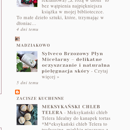
reklamowa) „Z różą w dłoni” to
bez wątpienia najpiękniejsza
książka w mojej biblioteczce.
To małe dzieło sztuki, które, trzymając w
dłoniac...
4 dni temu
MADZIAKOWO
Sylveco Brzozowy Płyn
Micelarny – delikatne
oczyszczanie i naturalna
-
Czytaj
pielęgnacja skóry
więcej »
5 dni temu
ZACISZE KUCHENNE
MEKSYKAŃSKI CHLEB
-
Meksykański chleb
TELERA
Telera Idealny do kanapek tortas
*M*eksykański chleb Telera to
tradycyjne, miękkie pieczywo z