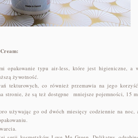
t Cream:
 opakowanie typu air-less, które jest higieniczne, a 
uższą żywotność.
ń tekturowych, co również przemawia na jego korzyść
a stronie, że są też dostępne mniejsze pojemności, 15 m
oro używając go od dwóch miesięcy codziennie na noc, 
 opakowaniu.
warcia.
łej serii kosmetyków Love Me Green. Delikatny, odrobin