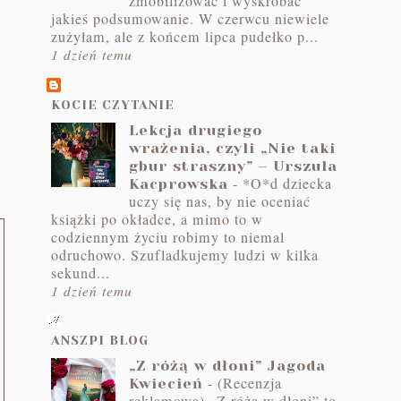
zmobilizować i wyskrobać
jakieś podsumowanie. W czerwcu niewiele
zużyłam, ale z końcem lipca pudełko p...
1 dzień temu
KOCIE CZYTANIE
Lekcja drugiego
wrażenia, czyli „Nie taki
gbur straszny” – Urszula
-
*O*d dziecka
Kacprowska
uczy się nas, by nie oceniać
książki po okładce, a mimo to w
codziennym życiu robimy to niemal
odruchowo. Szufladkujemy ludzi w kilka
sekund...
1 dzień temu
ANSZPI BLOG
„Z różą w dłoni” Jagoda
-
(Recenzja
Kwiecień