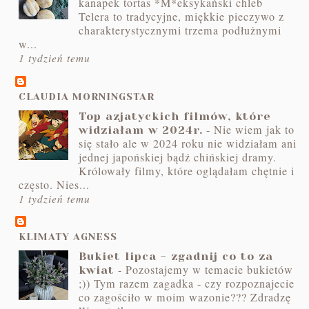
kanapek tortas *M*eksykański chleb
Telera to tradycyjne, miękkie pieczywo z
charakterystycznymi trzema podłużnymi
w...
1 tydzień temu
CLAUDIA MORNINGSTAR
Top azjatyckich filmów, które
-
Nie wiem jak to
widziałam w 2024r.
się stało ale w 2024 roku nie widziałam ani
jednej japońskiej bądź chińskiej dramy.
Królowały filmy, które oglądałam chętnie i
często. Nies...
1 tydzień temu
KLIMATY AGNESS
Bukiet lipca - zgadnij co to za
-
Pozostajemy w temacie bukietów
kwiat
;)) Tym razem zagadka - czy rozpoznajecie
co zagościło w moim wazonie??? Zdradzę