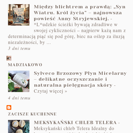
Między blichtrem a prawdą: „Syn
Wiatru. Król życia” – najnowsza
-
powieść Anny Stryjewskiej.
*L*udzkie ścieżki bywają zdradliwe w
swojej cykliczności – najpierw każą nam z
determinacją piąć się pod górę, biec na oślep za iluzją
niezależności, by ...
3 dni temu
MADZIAKOWO
Sylveco Brzozowy Płyn Micelarny
– delikatne oczyszczanie i
-
naturalna pielęgnacja skóry
Czytaj więcej »
4 dni temu
ZACISZE KUCHENNE
-
MEKSYKAŃSKI CHLEB TELERA
Meksykański chleb Telera Idealny do