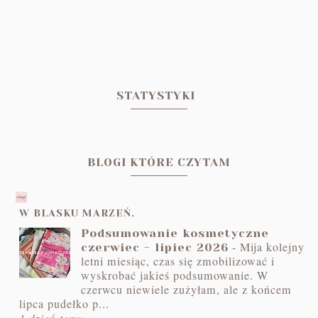
STATYSTYKI
BLOGI KTÓRE CZYTAM
W BLASKU MARZEŃ.
Podsumowanie kosmetyczne
-
Mija kolejny
czerwiec - lipiec 2026
letni miesiąc, czas się zmobilizować i
wyskrobać jakieś podsumowanie. W
czerwcu niewiele zużyłam, ale z końcem
lipca pudełko p...
1 dzień temu