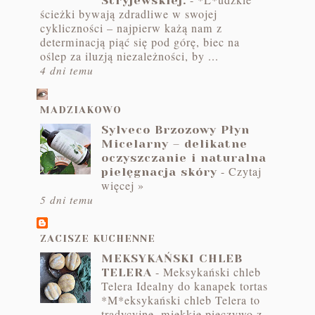
-
*L*udzkie
Stryjewskiej.
ścieżki bywają zdradliwe w swojej
cykliczności – najpierw każą nam z
determinacją piąć się pod górę, biec na
oślep za iluzją niezależności, by ...
4 dni temu
MADZIAKOWO
Sylveco Brzozowy Płyn
Micelarny – delikatne
oczyszczanie i naturalna
-
Czytaj
pielęgnacja skóry
więcej »
5 dni temu
ZACISZE KUCHENNE
MEKSYKAŃSKI CHLEB
-
Meksykański chleb
TELERA
Telera Idealny do kanapek tortas
*M*eksykański chleb Telera to
tradycyjne, miękkie pieczywo z