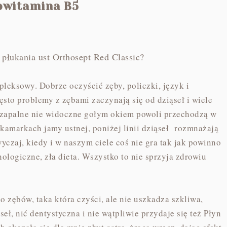
rowitamina B5
płukania ust Orthosept Red Classic?
eksowy. Dobrze oczyścić zęby, policzki, język i
sto problemy z zębami zaczynają się od dziąseł i wiele
y zapalne nie widoczne gołym okiem powoli przechodzą w
akamarkach jamy ustnej, poniżej linii dziąseł rozmnażają
yczaj, kiedy i w naszym ciele coś nie gra tak jak powinno
logiczne, zła dieta. Wszystko to nie sprzyja zdrowiu
o zębów, taka która czyści, ale nie uszkadza szkliwa,
eł, nić dentystyczna i nie wątpliwie przydaje się też Płyn