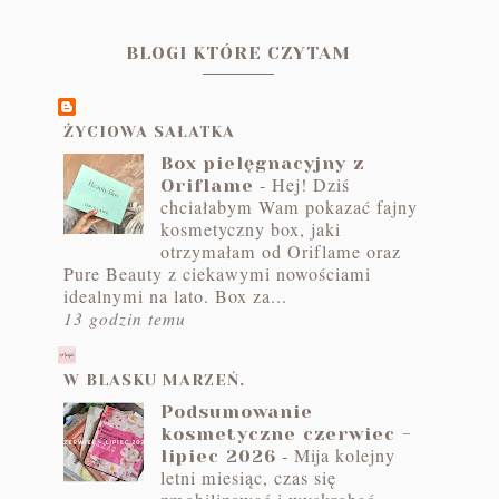
BLOGI KTÓRE CZYTAM
ŻYCIOWA SAŁATKA
Box pielęgnacyjny z
-
Hej! Dziś
Oriflame
chciałabym Wam pokazać fajny
kosmetyczny box, jaki
otrzymałam od Oriflame oraz
Pure Beauty z ciekawymi nowościami
idealnymi na lato. Box za...
13 godzin temu
W BLASKU MARZEŃ.
Podsumowanie
kosmetyczne czerwiec -
-
Mija kolejny
lipiec 2026
letni miesiąc, czas się