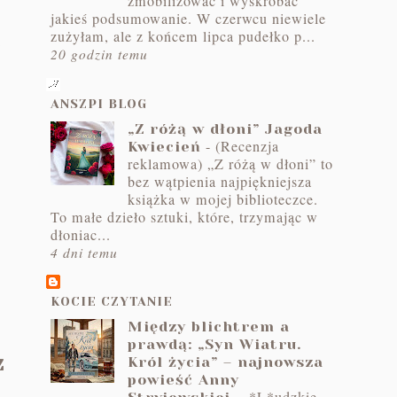
zmobilizować i wyskrobać
jakieś podsumowanie. W czerwcu niewiele
zużyłam, ale z końcem lipca pudełko p...
.
20 godzin temu
ANSZPI BLOG
„Z różą w dłoni” Jagoda
-
(Recenzja
Kwiecień
reklamowa) „Z różą w dłoni” to
bez wątpienia najpiękniejsza
książka w mojej biblioteczce.
To małe dzieło sztuki, które, trzymając w
dłoniac...
4 dni temu
KOCIE CZYTANIE
Między blichtrem a
prawdą: „Syn Wiatru.
z
Król życia” – najnowsza
powieść Anny