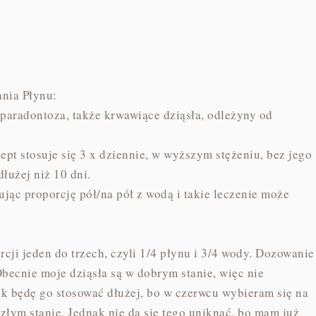
ania Płynu:
 paradontoza, także krwawiące dziąsła, odleżyny od
pt stosuje się 3 x dziennie, w wyższym stężeniu, bez jego
dłużej niż 10 dni.
ując proporcję pół/na pół z wodą i takie leczenie może
rcji jeden do trzech, czyli 1/4 płynu i 3/4 wody. Dozowanie
becnie moje dziąsła są w dobrym stanie, więc nie
k będę go stosować dłużej, bo w czerwcu wybieram się na
 złym stanie. Jednak nie da się tego uniknąć, bo mam już