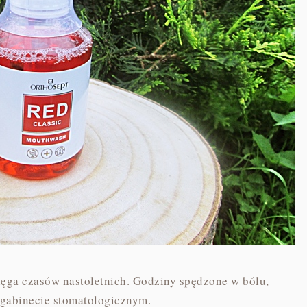
ięga czasów nastoletnich. Godziny spędzone w bólu,
 gabinecie stomatologicznym.