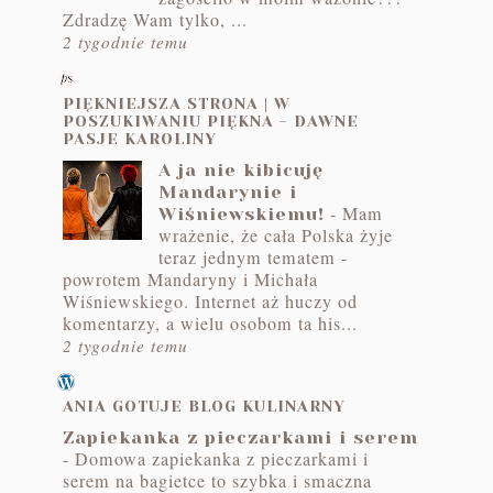
Zdradzę Wam tylko, ...
2 tygodnie temu
PIĘKNIEJSZA STRONA | W
POSZUKIWANIU PIĘKNA - DAWNE
PASJE KAROLINY
A ja nie kibicuję
Mandarynie i
-
Mam
Wiśniewskiemu!
wrażenie, że cała Polska żyje
teraz jednym tematem -
powrotem Mandaryny i Michała
Wiśniewskiego. Internet aż huczy od
komentarzy, a wielu osobom ta his...
2 tygodnie temu
ANIA GOTUJE BLOG KULINARNY
Zapiekanka z pieczarkami i serem
-
Domowa zapiekanka z pieczarkami i
serem na bagietce to szybka i smaczna