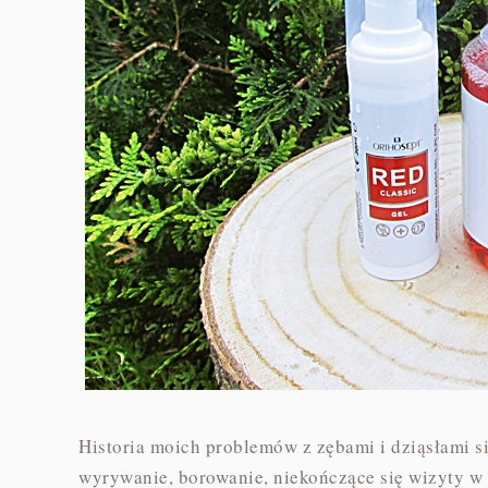
Historia moich problemów z zębami i dziąsłami s
wyrywanie, borowanie, niekończące się wizyty w