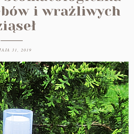
ębów i wrażliwych
ziąseł
MAJA 31, 2019