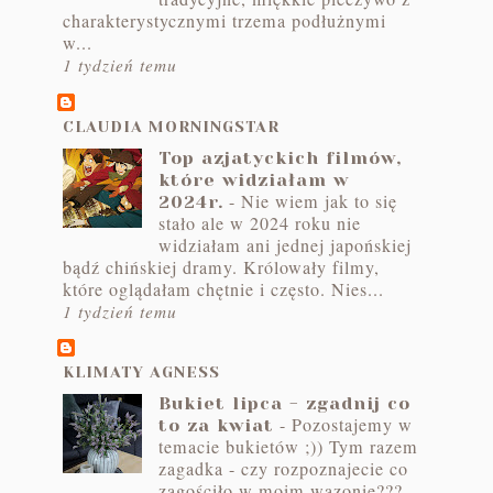
charakterystycznymi trzema podłużnymi
w...
1 tydzień temu
CLAUDIA MORNINGSTAR
Top azjatyckich filmów,
które widziałam w
-
Nie wiem jak to się
2024r.
stało ale w 2024 roku nie
widziałam ani jednej japońskiej
bądź chińskiej dramy. Królowały filmy,
które oglądałam chętnie i często. Nies...
1 tydzień temu
KLIMATY AGNESS
Bukiet lipca - zgadnij co
-
Pozostajemy w
to za kwiat
temacie bukietów ;)) Tym razem
zagadka - czy rozpoznajecie co
zagościło w moim wazonie???