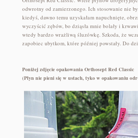
Orthosept Red Classic. Wiele płynów drogeryjnych 
odwrotny od zamierzonego. Ich stosowanie nie by
kiedyś, dawno temu uzyskałam napuchnięte, obrzm
wyczyścić zębów, bo dziąsła mnie bolały i krwawi
wtedy bardzo wrażliwą śluzówkę. Szkoda, że wcze
zapobiec ubytkom, które później powstały. Do dzi
Poniżej zdjęcie opakowania Orthosept Red Classic
(Płyn nie pieni się w ustach, tyko w opakowaniu odr