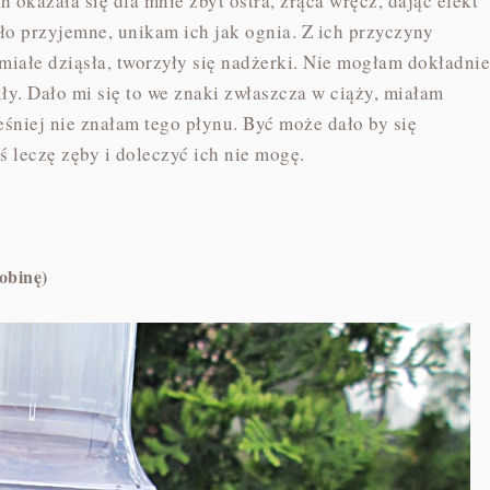
okazała się dla mnie zbyt ostra, żrąca wręcz, dając efekt
ło przyjemne, unikam ich jak ognia. Z ich przyczyny
iałe dziąsła, tworzyły się nadżerki. Nie mogłam dokładnie
ły. Dało mi się to we znaki zwłaszcza w ciąży, miałam
śniej nie znałam tego płynu. Być może dało by się
ś leczę zęby i doleczyć ich nie mogę.
obinę)