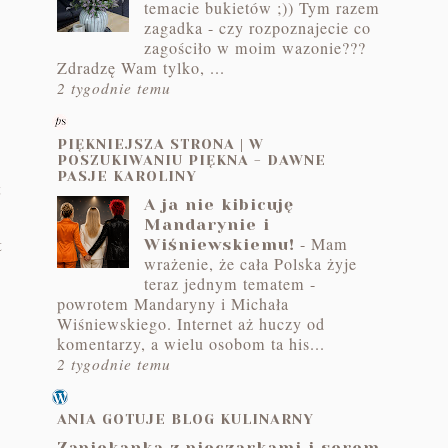
temacie bukietów ;)) Tym razem
zagadka - czy rozpoznajecie co
zagościło w moim wazonie???
Zdradzę Wam tylko, ...
2 tygodnie temu
PIĘKNIEJSZA STRONA | W
POSZUKIWANIU PIĘKNA - DAWNE
PASJE KAROLINY
t
A ja nie kibicuję
Mandarynie i
-
Mam
t
Wiśniewskiemu!
wrażenie, że cała Polska żyje
teraz jednym tematem -
powrotem Mandaryny i Michała
Wiśniewskiego. Internet aż huczy od
komentarzy, a wielu osobom ta his...
2 tygodnie temu
ANIA GOTUJE BLOG KULINARNY
Zapiekanka z pieczarkami i serem