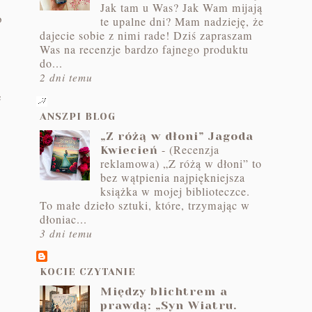
Jak tam u Was? Jak Wam mijają
o
te upalne dni? Mam nadzieję, że
dajecie sobie z nimi rade! Dziś zapraszam
Was na recenzje bardzo fajnego produktu
do...
2 dni temu
e
ANSZPI BLOG
„Z różą w dłoni” Jagoda
-
(Recenzja
Kwiecień
reklamowa) „Z różą w dłoni” to
bez wątpienia najpiękniejsza
książka w mojej biblioteczce.
To małe dzieło sztuki, które, trzymając w
dłoniac...
3 dni temu
KOCIE CZYTANIE
Między blichtrem a
prawdą: „Syn Wiatru.