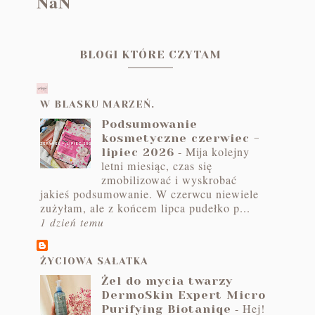
NaN
BLOGI KTÓRE CZYTAM
W BLASKU MARZEŃ.
Podsumowanie
kosmetyczne czerwiec -
-
Mija kolejny
lipiec 2026
letni miesiąc, czas się
zmobilizować i wyskrobać
jakieś podsumowanie. W czerwcu niewiele
zużyłam, ale z końcem lipca pudełko p...
1 dzień temu
ŻYCIOWA SAŁATKA
Żel do mycia twarzy
DermoSkin Expert Micro
-
Hej!
Purifying Biotaniqe