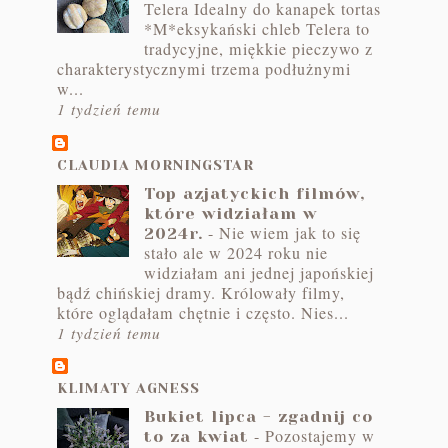
Telera Idealny do kanapek tortas
*M*eksykański chleb Telera to
tradycyjne, miękkie pieczywo z
charakterystycznymi trzema podłużnymi
w...
1 tydzień temu
CLAUDIA MORNINGSTAR
Top azjatyckich filmów,
które widziałam w
-
Nie wiem jak to się
2024r.
stało ale w 2024 roku nie
widziałam ani jednej japońskiej
bądź chińskiej dramy. Królowały filmy,
które oglądałam chętnie i często. Nies...
1 tydzień temu
KLIMATY AGNESS
Bukiet lipca - zgadnij co
-
Pozostajemy w
to za kwiat