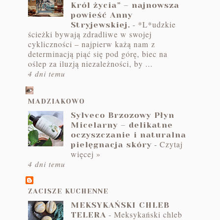
Król życia” – najnowsza
powieść Anny
-
*L*udzkie
Stryjewskiej.
ścieżki bywają zdradliwe w swojej
cykliczności – najpierw każą nam z
determinacją piąć się pod górę, biec na
oślep za iluzją niezależności, by ...
4 dni temu
MADZIAKOWO
Sylveco Brzozowy Płyn
Micelarny – delikatne
oczyszczanie i naturalna
-
Czytaj
pielęgnacja skóry
więcej »
4 dni temu
ZACISZE KUCHENNE
MEKSYKAŃSKI CHLEB
-
Meksykański chleb
TELERA