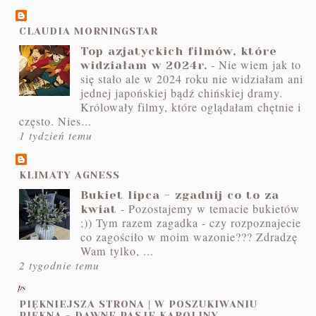
CLAUDIA MORNINGSTAR
Top azjatyckich filmów, które
-
Nie wiem jak to
widziałam w 2024r.
się stało ale w 2024 roku nie widziałam ani
jednej japońskiej bądź chińskiej dramy.
Królowały filmy, które oglądałam chętnie i
często. Nies...
1 tydzień temu
KLIMATY AGNESS
Bukiet lipca - zgadnij co to za
-
Pozostajemy w temacie bukietów
kwiat
;)) Tym razem zagadka - czy rozpoznajecie
co zagościło w moim wazonie??? Zdradzę
Wam tylko, ...
2 tygodnie temu
PIĘKNIEJSZA STRONA | W POSZUKIWANIU
PIĘKNA - DAWNE PASJE KAROLINY