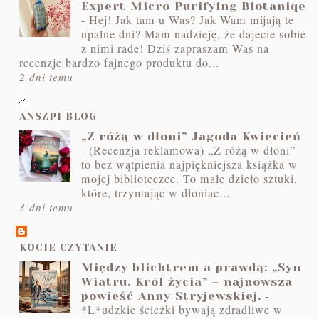
Expert Micro Purifying Biotaniqe
-
Hej! Jak tam u Was? Jak Wam mijają te
upalne dni? Mam nadzieję, że dajecie sobie
z nimi rade! Dziś zapraszam Was na
recenzje bardzo fajnego produktu do...
2 dni temu
ANSZPI BLOG
„Z różą w dłoni” Jagoda Kwiecień
-
(Recenzja reklamowa) „Z różą w dłoni”
to bez wątpienia najpiękniejsza książka w
mojej biblioteczce. To małe dzieło sztuki,
które, trzymając w dłoniac...
3 dni temu
KOCIE CZYTANIE
Między blichtrem a prawdą: „Syn
Wiatru. Król życia” – najnowsza
-
powieść Anny Stryjewskiej.
*L*udzkie ścieżki bywają zdradliwe w