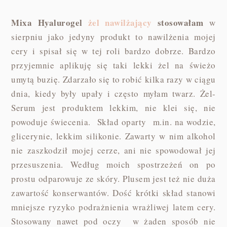
Mixa Hyalurogel
żel nawilżający
stosowałam
w
sierpniu jako jedyny produkt to nawilżenia mojej
cery i spisał się w tej roli bardzo dobrze. Bardzo
przyjemnie aplikuję się taki lekki żel na świeżo
umytą buzię. Zdarzało się to robić kilka razy w ciągu
dnia, kiedy były upały i często myłam twarz. Żel-
Serum jest produktem lekkim, nie klei się, nie
powoduje świecenia. Skład oparty m.in. na wodzie,
glicerynie, lekkim silikonie. Zawarty w nim alkohol
nie zaszkodził mojej cerze, ani nie spowodował jej
przesuszenia. Według moich spostrzeżeń on po
prostu odparowuje ze skóry. Plusem jest też nie duża
zawartość konserwantów. Dość krótki skład stanowi
mniejsze ryzyko podrażnienia wrażliwej latem cery.
Stosowany nawet pod oczy w żaden sposób nie