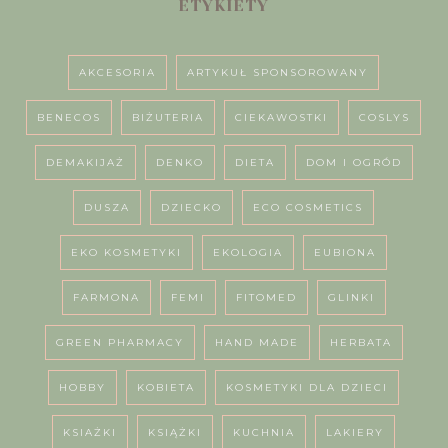
ETYKIETY
AKCESORIA
ARTYKUŁ SPONSOROWANY
BENECOS
BIŻUTERIA
CIEKAWOSTKI
COSLYS
DEMAKIJAŻ
DENKO
DIETA
DOM I OGRÓD
DUSZA
DZIECKO
ECO COSMETICS
EKO KOSMETYKI
EKOLOGIA
EUBIONA
FARMONA
FEMI
FITOMED
GLINKI
GREEN PHARMACY
HAND MADE
HERBATA
HOBBY
KOBIETA
KOSMETYKI DLA DZIECI
KSIAŻKI
KSIĄŻKI
KUCHNIA
LAKIERY