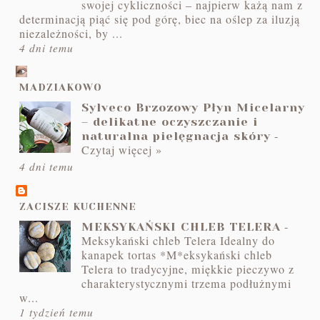
swojej cykliczności – najpierw każą nam z
determinacją piąć się pod górę, biec na oślep za iluzją
niezależności, by ...
4 dni temu
MADZIAKOWO
Sylveco Brzozowy Płyn Micelarny
– delikatne oczyszczanie i
-
naturalna pielęgnacja skóry
Czytaj więcej »
4 dni temu
ZACISZE KUCHENNE
-
MEKSYKAŃSKI CHLEB TELERA
Meksykański chleb Telera Idealny do
kanapek tortas *M*eksykański chleb
Telera to tradycyjne, miękkie pieczywo z
charakterystycznymi trzema podłużnymi
w...
1 tydzień temu