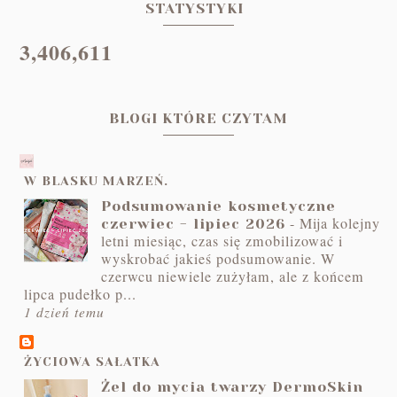
STATYSTYKI
3,406,611
BLOGI KTÓRE CZYTAM
W BLASKU MARZEŃ.
Podsumowanie kosmetyczne
-
Mija kolejny
czerwiec - lipiec 2026
letni miesiąc, czas się zmobilizować i
wyskrobać jakieś podsumowanie. W
czerwcu niewiele zużyłam, ale z końcem
lipca pudełko p...
1 dzień temu
ŻYCIOWA SAŁATKA
Żel do mycia twarzy DermoSkin