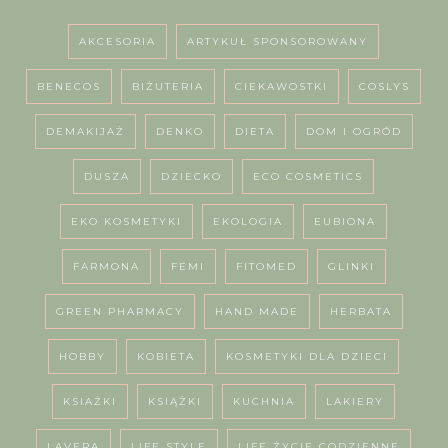
AKCESORIA
ARTYKUŁ SPONSOROWANY
BENECOS
BIŻUTERIA
CIEKAWOSTKI
COSLYS
DEMAKIJAŻ
DENKO
DIETA
DOM I OGRÓD
DUSZA
DZIECKO
ECO COSMETICS
EKO KOSMETYKI
EKOLOGIA
EUBIONA
FARMONA
FEMI
FITOMED
GLINKI
GREEN PHARMACY
HAND MADE
HERBATA
HOBBY
KOBIETA
KOSMETYKI DLA DZIECI
KSIAŻKI
KSIĄŻKI
KUCHNIA
LAKIERY
LAVERA
LIFE STYLE
LIFE ŻYCIE CODZIENNE