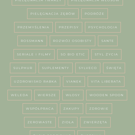
PIELĘGNACJA TWARZY
PIELĘGNACJA WŁOSÓW
PIELĘGNACJA ZĘBÓW
PODRÓŻE
PRZEMYŚLENIA
PRZEPISY
PSYCHOLOGIA
ROSSMANN
ROZWÓJ OSOBISTY
SANTE
SERIALE I FILMY
SO BIO ETIC
STYL ŻYCIA
SULPHUR
SUPLEMENTY
SYLVECO
ŚWIĘTA
UZDROWISKO RABKA
VIANEK
VITA LIBERATA
WELEDA
WIERSZE
WŁOSY
WOODEN SPOON
WSPÓŁPRACA
ZAKUPY
ZDROWIE
ZEROWASTE
ZIOŁA
ZWIERZĘTA