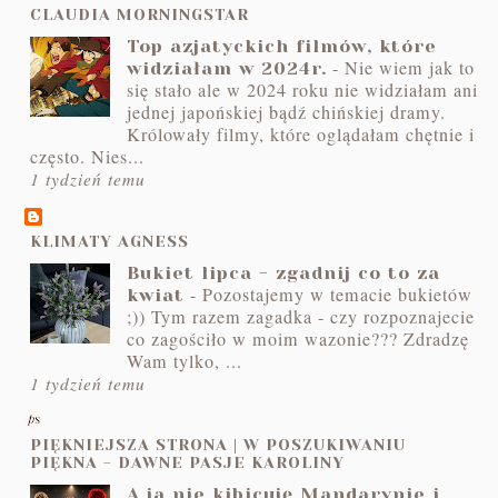
CLAUDIA MORNINGSTAR
Top azjatyckich filmów, które
-
Nie wiem jak to
widziałam w 2024r.
się stało ale w 2024 roku nie widziałam ani
jednej japońskiej bądź chińskiej dramy.
Królowały filmy, które oglądałam chętnie i
często. Nies...
1 tydzień temu
KLIMATY AGNESS
Bukiet lipca - zgadnij co to za
-
Pozostajemy w temacie bukietów
kwiat
;)) Tym razem zagadka - czy rozpoznajecie
co zagościło w moim wazonie??? Zdradzę
Wam tylko, ...
1 tydzień temu
PIĘKNIEJSZA STRONA | W POSZUKIWANIU
PIĘKNA - DAWNE PASJE KAROLINY
A ja nie kibicuję Mandarynie i