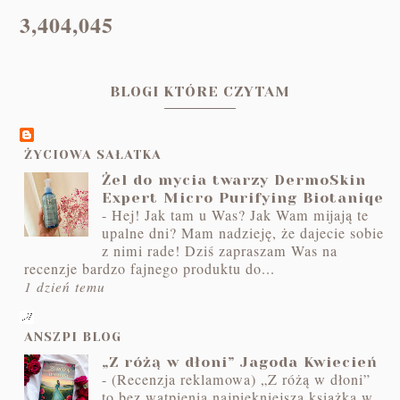
3,404,045
BLOGI KTÓRE CZYTAM
ŻYCIOWA SAŁATKA
Żel do mycia twarzy DermoSkin
Expert Micro Purifying Biotaniqe
-
Hej! Jak tam u Was? Jak Wam mijają te
upalne dni? Mam nadzieję, że dajecie sobie
z nimi rade! Dziś zapraszam Was na
recenzje bardzo fajnego produktu do...
1 dzień temu
ANSZPI BLOG
„Z różą w dłoni” Jagoda Kwiecień
-
(Recenzja reklamowa) „Z różą w dłoni”
to bez wątpienia najpiękniejsza książka w