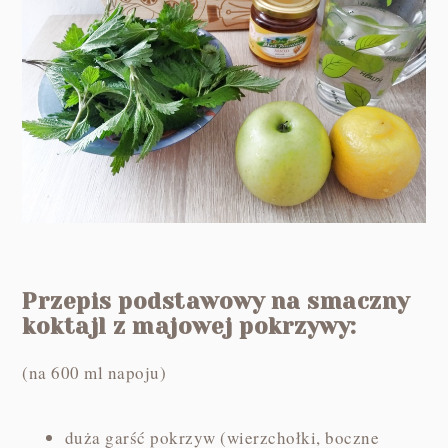
Przepis podstawowy na smaczny
koktajl z majowej pokrzywy:
(na 600 ml napoju)
duża garść pokrzyw (wierzchołki, boczne