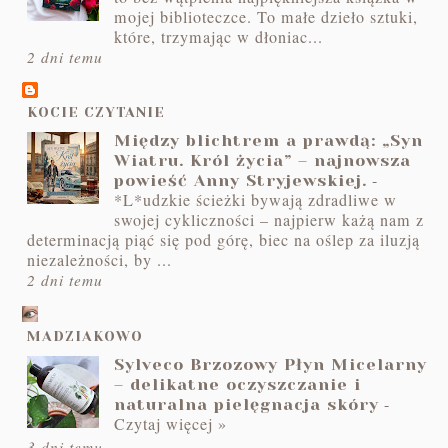
mojej biblioteczce. To małe dzieło sztuki,
które, trzymając w dłoniac...
2 dni temu
KOCIE CZYTANIE
Między blichtrem a prawdą: „Syn
Wiatru. Król życia” – najnowsza
-
powieść Anny Stryjewskiej.
*L*udzkie ścieżki bywają zdradliwe w
swojej cykliczności – najpierw każą nam z
determinacją piąć się pod górę, biec na oślep za iluzją
niezależności, by ...
2 dni temu
MADZIAKOWO
Sylveco Brzozowy Płyn Micelarny
– delikatne oczyszczanie i
-
naturalna pielęgnacja skóry
Czytaj więcej »
3 dni temu