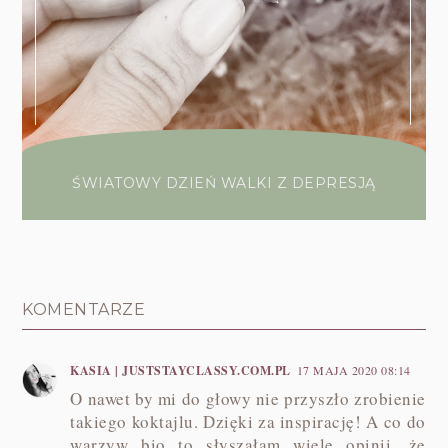
ŚWIATOWY DZIEŃ WALKI Z DEPRESJĄ
KOMENTARZE
KASIA | JUSTSTAYCLASSY.COM.PL
17 MAJA 2020 08:14
O nawet by mi do głowy nie przyszło zrobienie
takiego koktajlu. Dzięki za inspirację! A co do
warzyw bio to słyszałam wiele opinii, że