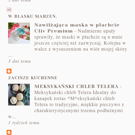
W BLASKU MARZEŃ.
Nawilżająca maska w płachcie
-
Nadmierne upały
Cliv Premium
sprawiły, że maski w płachcie są u mnie
jeszcze częściej niż zazwyczaj. Kolejna w
walce z wysuszeniem na wiór mojej skóry
...
3 dni temu
ZACISZE KUCHENNE
-
MEKSYKAŃSKI CHLEB TELERA
Meksykański chleb Telera Idealny do
kanapek tortas *M*eksykański chleb
Telera to tradycyjne, miękkie pieczywo z
charakterystycznymi trzema podłużnymi
w...
1 tydzień temu