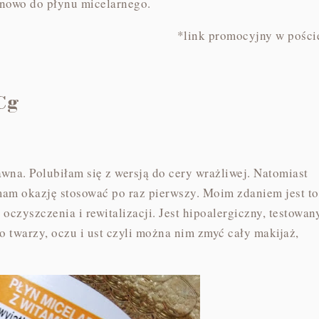
 nowo do płynu micelarnego.
*link promocyjny w pości
 Cg
na. Polubiłam się z wersją do cery wrażliwej. Natomiast
am okazję stosować po raz pierwszy. Moim zdaniem jest to
oczyszczenia i rewitalizacji. Jest hipoalergiczny, testowan
o twarzy, oczu i ust czyli można nim zmyć cały makijaż,