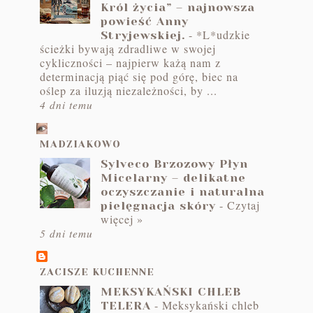
Król życia” – najnowsza
powieść Anny
-
*L*udzkie
Stryjewskiej.
ścieżki bywają zdradliwe w swojej
cykliczności – najpierw każą nam z
determinacją piąć się pod górę, biec na
oślep za iluzją niezależności, by ...
4 dni temu
MADZIAKOWO
Sylveco Brzozowy Płyn
Micelarny – delikatne
oczyszczanie i naturalna
-
Czytaj
pielęgnacja skóry
więcej »
5 dni temu
ZACISZE KUCHENNE
MEKSYKAŃSKI CHLEB
-
Meksykański chleb
TELERA