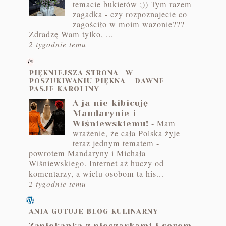
temacie bukietów ;)) Tym razem
zagadka - czy rozpoznajecie co
zagościło w moim wazonie???
Zdradzę Wam tylko, ...
2 tygodnie temu
PIĘKNIEJSZA STRONA | W
POSZUKIWANIU PIĘKNA - DAWNE
PASJE KAROLINY
A ja nie kibicuję
Mandarynie i
-
Mam
Wiśniewskiemu!
wrażenie, że cała Polska żyje
teraz jednym tematem -
powrotem Mandaryny i Michała
Wiśniewskiego. Internet aż huczy od
komentarzy, a wielu osobom ta his...
2 tygodnie temu
ANIA GOTUJE BLOG KULINARNY
Zapiekanka z pieczarkami i serem