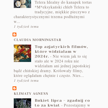
Telera Idealny do kanapek tortas
*M*eksykański chleb Telera to
tradycyjne, miękkie pieczywo z
charakterystycznymi trzema podłużnymi
w...
1 tydzień temu
CLAUDIA MORNINGSTAR
Top azjatyckich filmów,
które widziałam w
-
Nie wiem jak to się
2024r.
stało ale w 2024 roku nie
widziałam ani jednej japońskiej
bądź chińskiej dramy. Królowały filmy,
które oglądałam chętnie i często. Nies...
1 tydzień temu
KLIMATY AGNESS
Bukiet lipca - zgadnij co
-
Pozostajemy w
to za kwiat