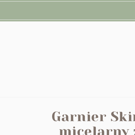
Garnier Ski
micelarny