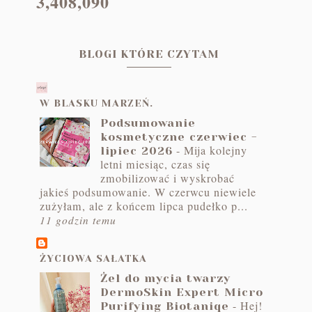
3,408,090
BLOGI KTÓRE CZYTAM
W BLASKU MARZEŃ.
Podsumowanie
kosmetyczne czerwiec -
-
Mija kolejny
lipiec 2026
letni miesiąc, czas się
zmobilizować i wyskrobać
jakieś podsumowanie. W czerwcu niewiele
zużyłam, ale z końcem lipca pudełko p...
11 godzin temu
ŻYCIOWA SAŁATKA
Żel do mycia twarzy
DermoSkin Expert Micro
-
Hej!
Purifying Biotaniqe