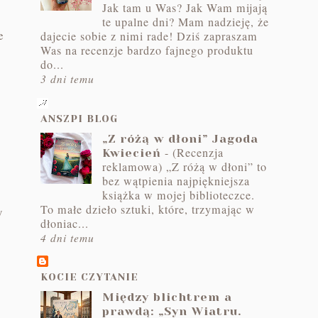
Jak tam u Was? Jak Wam mijają
te upalne dni? Mam nadzieję, że
e
dajecie sobie z nimi rade! Dziś zapraszam
Was na recenzje bardzo fajnego produktu
do...
3 dni temu
ANSZPI BLOG
„Z różą w dłoni” Jagoda
-
(Recenzja
Kwiecień
reklamowa) „Z różą w dłoni” to
bez wątpienia najpiękniejsza
książka w mojej biblioteczce.
To małe dzieło sztuki, które, trzymając w
y
dłoniac...
4 dni temu
KOCIE CZYTANIE
Między blichtrem a
prawdą: „Syn Wiatru.