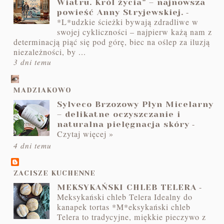
Wiatru. Król życia” – najnowsza
-
powieść Anny Stryjewskiej.
*L*udzkie ścieżki bywają zdradliwe w
swojej cykliczności – najpierw każą nam z
determinacją piąć się pod górę, biec na oślep za iluzją
niezależności, by ...
3 dni temu
MADZIAKOWO
Sylveco Brzozowy Płyn Micelarny
– delikatne oczyszczanie i
-
naturalna pielęgnacja skóry
Czytaj więcej »
4 dni temu
ZACISZE KUCHENNE
-
MEKSYKAŃSKI CHLEB TELERA
Meksykański chleb Telera Idealny do
kanapek tortas *M*eksykański chleb
Telera to tradycyjne, miękkie pieczywo z