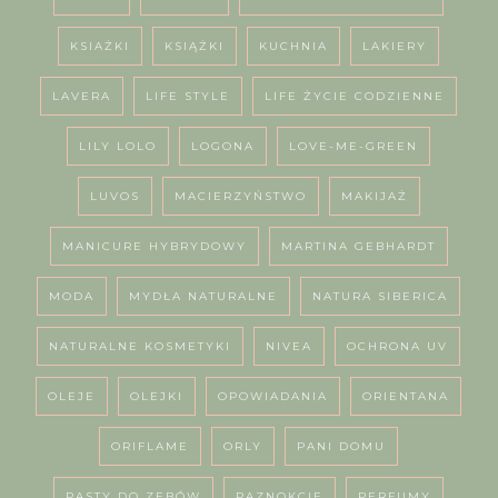
KSIAŻKI
KSIĄŻKI
KUCHNIA
LAKIERY
LAVERA
LIFE STYLE
LIFE ŻYCIE CODZIENNE
LILY LOLO
LOGONA
LOVE-ME-GREEN
LUVOS
MACIERZYŃSTWO
MAKIJAŻ
MANICURE HYBRYDOWY
MARTINA GEBHARDT
MODA
MYDŁA NATURALNE
NATURA SIBERICA
NATURALNE KOSMETYKI
NIVEA
OCHRONA UV
OLEJE
OLEJKI
OPOWIADANIA
ORIENTANA
ORIFLAME
ORLY
PANI DOMU
PASTY DO ZĘBÓW
PAZNOKCIE
PERFUMY