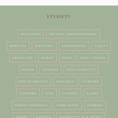
ETYKIETY
AKCESORIA
ARTYKUŁ SPONSOROWANY
BENECOS
BIŻUTERIA
CIEKAWOSTKI
COSLYS
DEMAKIJAŻ
DENKO
DIETA
DOM I OGRÓD
DUSZA
DZIECKO
ECO COSMETICS
EKO KOSMETYKI
EKOLOGIA
EUBIONA
FARMONA
FEMI
FITOMED
GLINKI
GREEN PHARMACY
HAND MADE
HERBATA
HOBBY
KOBIETA
KOSMETYKI DLA DZIECI