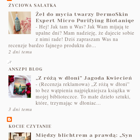
ŻYCIOWA SAŁATKA
Żel do mycia twarzy DermoSkin
Expert Micro Purifying Biotaniqe
-
Hej! Jak tam u Was? Jak Wam mijają te
upalne dni? Mam nadzieję, że dajecie sobie
z nimi rade! Dziś zapraszam Was na
recenzje bardzo fajnego produktu do...
2 dni temu
ANSZPI BLOG
„Z różą w dłoni” Jagoda Kwiecień
-
(Recenzja reklamowa) „Z różą w dłoni”
to bez wątpienia najpiękniejsza książka w
mojej biblioteczce. To małe dzieło sztuki,
które, trzymając w dłoniac...
3 dni temu
KOCIE CZYTANIE
Między blichtrem a prawdą: „Syn