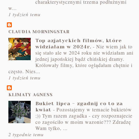
charakterystycznymi trzema podłużnymi
w...
1 tydzień temu
CLAUDIA MORNINGSTAR
Top azjatyckich filmów, które
-
Nie wiem jak to
widziałam w 2024r.
się stało ale w 2024 roku nie widziałam ani
jednej japońskiej bądź chińskiej dramy.
Królowały filmy, które oglądałam chętnie i
często. Nies...
1 tydzień temu
KLIMATY AGNESS
Bukiet lipca - zgadnij co to za
-
Pozostajemy w temacie bukietów
kwiat
;)) Tym razem zagadka - czy rozpoznajecie
co zagościło w moim wazonie??? Zdradzę
Wam tylko, ...
2 tygodnie temu