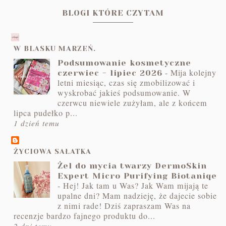
BLOGI KTÓRE CZYTAM
W BLASKU MARZEŃ.
Podsumowanie kosmetyczne
-
Mija kolejny
czerwiec - lipiec 2026
letni miesiąc, czas się zmobilizować i
wyskrobać jakieś podsumowanie. W
czerwcu niewiele zużyłam, ale z końcem
lipca pudełko p...
1 dzień temu
ŻYCIOWA SAŁATKA
Żel do mycia twarzy DermoSkin
Expert Micro Purifying Biotaniqe
-
Hej! Jak tam u Was? Jak Wam mijają te
upalne dni? Mam nadzieję, że dajecie sobie
z nimi rade! Dziś zapraszam Was na
recenzje bardzo fajnego produktu do...
2 dni temu