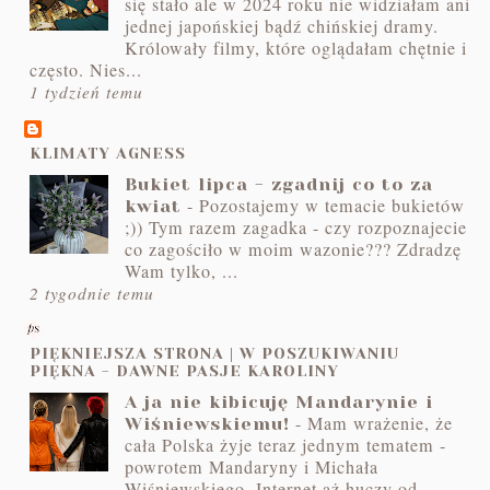
się stało ale w 2024 roku nie widziałam ani
jednej japońskiej bądź chińskiej dramy.
Królowały filmy, które oglądałam chętnie i
często. Nies...
1 tydzień temu
KLIMATY AGNESS
Bukiet lipca - zgadnij co to za
-
Pozostajemy w temacie bukietów
kwiat
;)) Tym razem zagadka - czy rozpoznajecie
co zagościło w moim wazonie??? Zdradzę
Wam tylko, ...
2 tygodnie temu
PIĘKNIEJSZA STRONA | W POSZUKIWANIU
PIĘKNA - DAWNE PASJE KAROLINY
A ja nie kibicuję Mandarynie i
-
Mam wrażenie, że
Wiśniewskiemu!
cała Polska żyje teraz jednym tematem -
powrotem Mandaryny i Michała
Wiśniewskiego. Internet aż huczy od