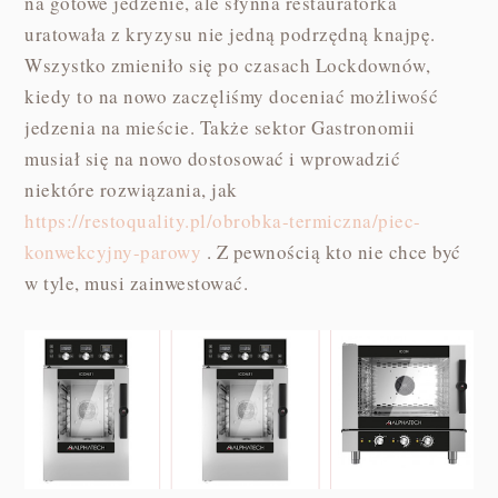
na gotowe jedzenie, ale słynna restauratorka
uratowała z kryzysu nie jedną podrzędną knajpę.
Wszystko zmieniło się po czasach Lockdownów,
kiedy to na nowo zaczęliśmy doceniać możliwość
jedzenia na mieście. Także sektor Gastronomii
musiał się na nowo dostosować i wprowadzić
niektóre rozwiązania, jak
https://restoquality.pl/obrobka-termiczna/piec-
konwekcyjny-parowy
. Z pewnością kto nie chce być
w tyle, musi zainwestować.