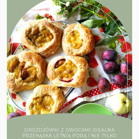
DROŻDŻÓWKI Z OWOCAMI IDEALNA
PRZEKĄSKA LETNIĄ PORĄ I NIE TYLKO