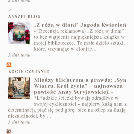
ANSZPI BLOG
„Z różą w dłoni” Jagoda Kwiecień
-
(Recenzja reklamowa) „Z różą w dłoni”
to bez wątpienia najpiękniejsza książka w
mojej biblioteczce. To małe dzieło sztuki,
które, trzymając w dłoniac...
3 dni temu
KOCIE CZYTANIE
Między blichtrem a prawdą: „Syn
Wiatru. Król życia” – najnowsza
-
powieść Anny Stryjewskiej.
*L*udzkie ścieżki bywają zdradliwe w
swojej cykliczności – najpierw każą nam z
determinacją piąć się pod górę, biec na oślep za iluzją
niezależności, by ...
3 dni temu