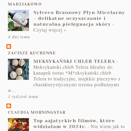
MADZIAKOWO
Sylveco Brzozowy Płyn Micelarny
– delikatne oczyszczanie i
-
naturalna pielęgnacja skóry
Czytaj więcej »
4 dni temu
ZACISZE KUCHENNE
-
MEKSYKAŃSKI CHLEB TELERA
Meksykański chleb Telera Idealny do
kanapek tortas *M*eksykański chleb
Telera to tradycyjne, miękkie pieczywo z
charakterystycznymi trzema podłużnymi
w...
1 tydzień temu
CLAUDIA MORNINGSTAR
Top azjatyckich filmów, które
-
Nie wiem jak to
widziałam w 2024r.