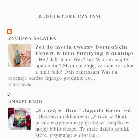
BLOGI KTÓRE CZYTAM
ŻYCIOWA SAŁATKA
Żel do mycia twarzy DermoSkin
Expert Micro Purifying Biotaniqe
-
Hej! Jak tam u Was? Jak Wam mijają te
upalne dni? Mam nadzieję, że dajecie sobie
z nimi rade! Dziś zapraszam Was na
recenzje bardzo fajnego produktu do...
2 dni temu
ANSZPI BLOG
„Z różą w dłoni” Jagoda Kwiecień
-
(Recenzja reklamowa) „Z różą w dłoni”
to bez wątpienia najpiękniejsza książka w
mojej biblioteczce. To małe dzieło sztuki,
które, trzymając w dłoniac...