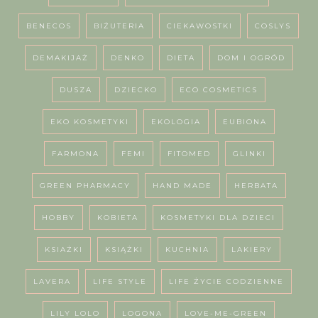
BENECOS
BIŻUTERIA
CIEKAWOSTKI
COSLYS
DEMAKIJAŻ
DENKO
DIETA
DOM I OGRÓD
DUSZA
DZIECKO
ECO COSMETICS
EKO KOSMETYKI
EKOLOGIA
EUBIONA
FARMONA
FEMI
FITOMED
GLINKI
GREEN PHARMACY
HAND MADE
HERBATA
HOBBY
KOBIETA
KOSMETYKI DLA DZIECI
KSIAŻKI
KSIĄŻKI
KUCHNIA
LAKIERY
LAVERA
LIFE STYLE
LIFE ŻYCIE CODZIENNE
LILY LOLO
LOGONA
LOVE-ME-GREEN