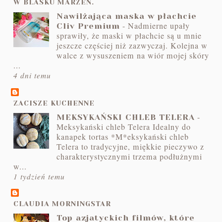
W BLASKU MARZEŃ.
Nawilżająca maska w płachcie
-
Nadmierne upały
Cliv Premium
sprawiły, że maski w płachcie są u mnie
jeszcze częściej niż zazwyczaj. Kolejna w
walce z wysuszeniem na wiór mojej skóry
...
4 dni temu
ZACISZE KUCHENNE
-
MEKSYKAŃSKI CHLEB TELERA
Meksykański chleb Telera Idealny do
kanapek tortas *M*eksykański chleb
Telera to tradycyjne, miękkie pieczywo z
charakterystycznymi trzema podłużnymi
w...
1 tydzień temu
CLAUDIA MORNINGSTAR
Top azjatyckich filmów, które