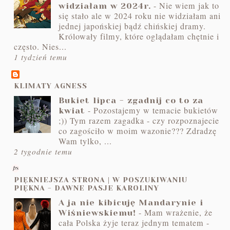
-
Nie wiem jak to
widziałam w 2024r.
się stało ale w 2024 roku nie widziałam ani
jednej japońskiej bądź chińskiej dramy.
Królowały filmy, które oglądałam chętnie i
często. Nies...
1 tydzień temu
KLIMATY AGNESS
Bukiet lipca - zgadnij co to za
-
Pozostajemy w temacie bukietów
kwiat
;)) Tym razem zagadka - czy rozpoznajecie
co zagościło w moim wazonie??? Zdradzę
Wam tylko, ...
2 tygodnie temu
PIĘKNIEJSZA STRONA | W POSZUKIWANIU
PIĘKNA - DAWNE PASJE KAROLINY
A ja nie kibicuję Mandarynie i
-
Mam wrażenie, że
Wiśniewskiemu!
cała Polska żyje teraz jednym tematem -