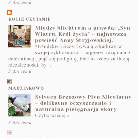
3 dni temu
KOCIE CZYTANIE
Między blichtrem a prawdą: „Syn
Wiatru. Król życia” – najnowsza
-
powieść Anny Stryjewskiej.
*L*udzkie ścieżki bywają zdradliwe w
swojej cykliczności – najpierw każą nam z
determinacją piąć się pod górę, biec na oślep za iluzją
niezależności, by ...
3 dni temu
MADZIAKOWO
Sylveco Brzozowy Płyn Micelarny
– delikatne oczyszczanie i
-
naturalna pielęgnacja skóry
Czytaj więcej »
3 dni temu